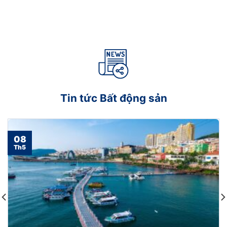
Tin tức Bất động sản
Cần kiểm tra kỹ lưỡng pháp lý trước khi giao dịch mua
08
bán bất động sản
Th5
Đầu tư vào dự án bất động sản
Đầu tư vào dự án bất động sản mang lại cơ hội
sinh lời hấp dẫn nhưng cũng tiềm ẩn nhiều rủi ro .
Để đầu tư thành công, nhà đầu tư cần hiểu rõ thị
trường, đánh giá kỹ lưỡng dự án và có chiến lược