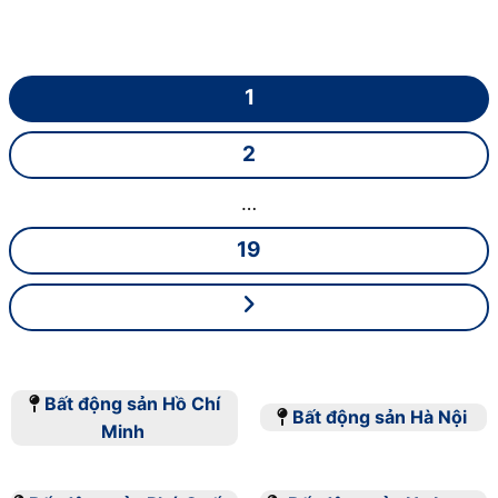
Quy hoạch và phát triển dự án
Quy hoạch dự án đóng vai trò then chốt trong việc
đảm bảo sự thành công và bền vững của dự án
1
bất động sản. Quá trình này bao gồm nhiều bước
quan trọng từ lập kế hoạch tổng thể đến thiết kế
2
chi tiết và triển khai thực tế .
…
Quy trình quy hoạch dự án
19
Quy trình quy hoạch bắt đầu với việc nghiên cứu
thị trường và phân tích địa điểm . Các bước tiếp
theo bao gồm :
Lập kế hoạch tổng thể
Bất động sản Hồ Chí
Bất động sản Hà Nội
Thiết kế sơ bộ
Minh
Xin phê duyệt quy hoạch