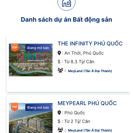
[tocer settings_id=36286]
Giới thiệu về
dự án bất động sản
Danh sách dự án Bất động sản
Dự án bất động sản đóng vai trò quan trọng trong
sự phát triển kinh tế và đô thị hóa tại Việt Nam.
Chúng bao gồm các công trình xây dựng quy mô
lớn như khu dân cư, khu đô thị mới, trung tâm
THE INFINITY PHÚ QUỐC
Đang mở bán
thương mại, và khu công nghiệp . Sự phát triển của
:
An Thới, Phú Quốc
các dự án này không chỉ tạo ra không gian sống và
$ :
Từ 8.3 Tỷ/ Căn
làm việc mới mà còn thúc đẩy tăng trưởng kinh tế
:
MeyLand (Tân Á Đại Thành)
địa phương.
MEYPEARL PHÚ QUỐC
Đang mở bán
:
Phú Quốc
$ :
Từ 2 Tỷ/ Căn
:
MeyLand (Tân Á Đại Thành)