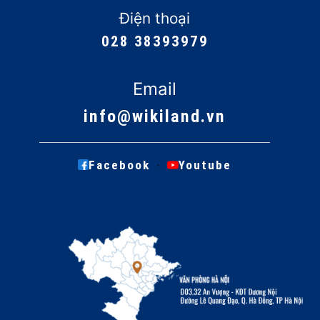
ro tiềm ẩn . Các rủi ro chính trong đầu tư bất động
Điện thoại
sản bao gồm :
028 38393979
Rủi ro thị trường: biến động giá cả, thay đổi
Email
cung cầu
info@wikiland.vn
Rủi ro tài chính: lãi suất, tỷ giá hối đoái
Rủi ro pháp lý: thay đổi quy định, tranh chấp sở
hữu
·
Facebook
Youtube
Rủi ro vận hành: chi phí bảo trì, quản lý tài sản
Thị trường bất động sản và dự án
Thị trường bất động sản có ảnh hưởng quyết định
đến sự thành công của các dự án bất động sản .
Việc hiểu rõ động thái thị trường giúp nhà đầu tư
và chủ đầu tư đưa ra quyết định sáng suốt .