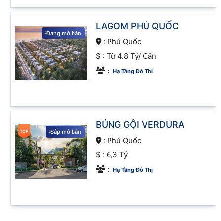
cơ sở hạ tầng và cải thiện chất lượng cuộc sống
cho người dân.
LAGOM PHÚ QUỐC
Đang mở bán
:
Phú Quốc
Sự phát triển của các dự án bất động sản cũng tạo
$ :
Từ 4.8 Tỷ/ Căn
ra hiệu ứng lan tỏa tích cực đến nhiều ngành công
nghiệp khác.
:
Hạ Tầng Đô Thị
BÚNG GỘI VERDURA
Sắp mở bán
:
Phú Quốc
$ :
6,3 Tỷ
:
Hạ Tầng Đô Thị