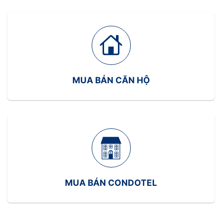
Đảm bảo tuân thủ các quy định pháp lý
Sự thành công của dự án phụ thuộc rất lớn vào
năng lực và kinh nghiệm của chủ đầu tư .
Pháp lý trong dự án bất động sản
MUA BÁN CĂN HỘ
Khía cạnh pháp lý đóng vai trò quan trọng trong
việc đảm bảo tính hợp pháp và bảo vệ quyền lợi
của các bên liên quan trong dự án bất động sản.
Việc tuân thủ các quy định pháp luật không chỉ
giúp dự án tránh được rủi ro pháp lý mà còn tăng
cường niềm tin của nhà đầu tư và khách hàng .
Giấy chứng nhận quyền sử dụng đất
MUA BÁN CONDOTEL
Giấy chứng nhận quyền sử dụng đất là một trong
những tài liệu pháp lý quan trọng nhất trong dự án
bất động sản. Nó xác nhận quyền sử dụng hợp