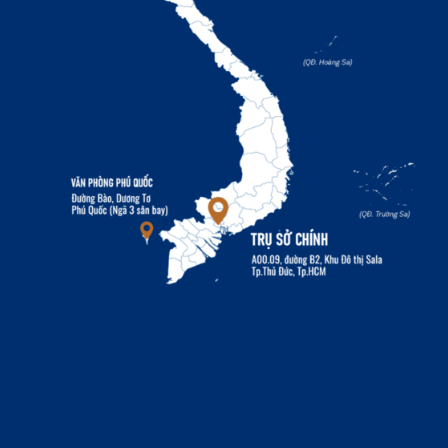
Phân tích cung cầu thị trường
Phân tích cung cầu cung cấp thông tin quan trọng
về tình hình thị trường hiện tại và tương lai . Các
yếu tố cần xem xét bao gồm :
Yếu tố cung Yếu tố cầu
Số lượng dự án đang triển khai Tăng trưởng dân số
Tốc độ hoàn thành dự án Thu nhập bình quân đầu
người
Chính sách quy hoạch đất đai Xu hướng di cư đô
thị
Nguồn vốn đầu tư vào bất động sản Lãi suất cho
vay mua nhà
Tồn kho bất động sản Nhu cầu nhà ở, văn phòng,
khu công nghiệp
Cân bằng cung cầu đóng vai trò quan trọng trong