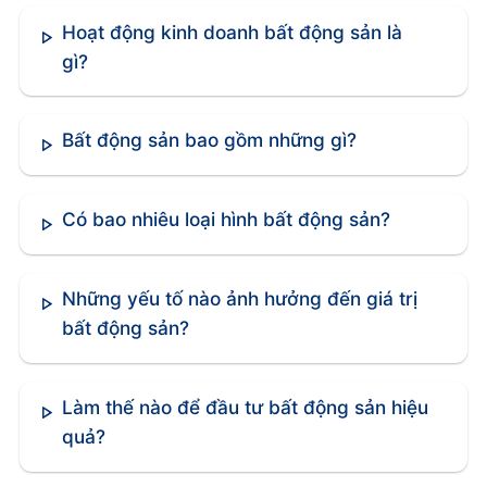
Mật độ xây dựng
Hoạt động kinh doanh bất động sản là
Chiều cao công trình
gì?
Yêu cầu về cơ sở hạ tầng
Bất động sản bao gồm những gì?
Tiêu chuẩn an toàn và môi trường
Việc tuân thủ các quy định này đảm bảo dự án
Có bao nhiêu loại hình bất động sản?
phát triển một cách bền vững và hài hòa với môi
trường xung quanh .
Những yếu tố nào ảnh hưởng đến giá trị
Hợp đồng mua bán và bảo vệ quyền lợi các bên
bất động sản?
Hợp đồng mua bán bất động sản là công cụ pháp
lý quan trọng bảo vệ quyền lợi của cả người mua
và người bán .
Làm thế nào để đầu tư bất động sản hiệu
quả?