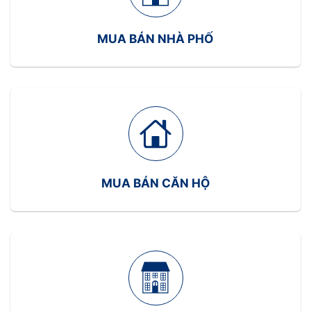
Đảm bảo tuân thủ các quy định pháp lý
MUA BÁN NHÀ PHỐ
Sự thành công của dự án phụ thuộc rất lớn vào
năng lực và kinh nghiệm của chủ đầu tư .
Pháp lý trong dự án bất động sản
Khía cạnh pháp lý đóng vai trò quan trọng trong
việc đảm bảo tính hợp pháp và bảo vệ quyền lợi
của các bên liên quan trong dự án bất động sản.
Việc tuân thủ các quy định pháp luật không chỉ
MUA BÁN CĂN HỘ
giúp dự án tránh được rủi ro pháp lý mà còn tăng
cường niềm tin của nhà đầu tư và khách hàng .
Giấy chứng nhận quyền sử dụng đất
Giấy chứng nhận quyền sử dụng đất là một trong
những tài liệu pháp lý quan trọng nhất trong dự án
bất động sản. Nó xác nhận quyền sử dụng hợp