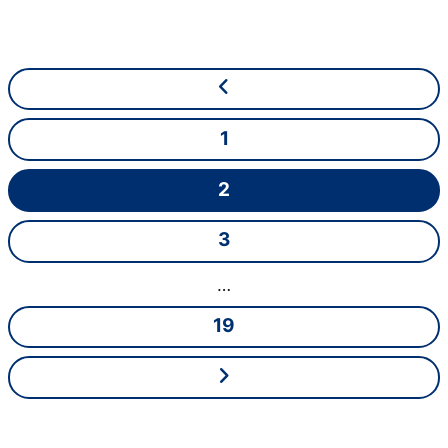
Quy hoạch và phát triển dự án
Quy hoạch dự án đóng vai trò then chốt trong việc
đảm bảo sự thành công và bền vững của dự án
bất động sản. Quá trình này bao gồm nhiều bước
quan trọng từ lập kế hoạch tổng thể đến thiết kế
1
chi tiết và triển khai thực tế .
2
Quy trình quy hoạch dự án
Quy trình quy hoạch bắt đầu với việc nghiên cứu
3
thị trường và phân tích địa điểm . Các bước tiếp
…
theo bao gồm :
19
Lập kế hoạch tổng thể
Thiết kế sơ bộ
Xin phê duyệt quy hoạch