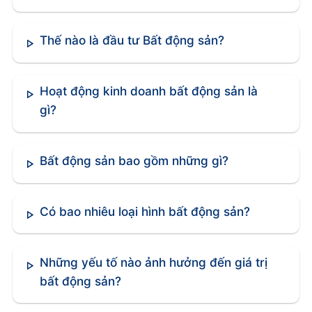
Mật độ xây dựng
Chiều cao công trình
Thế nào là đầu tư Bất động sản?
Yêu cầu về cơ sở hạ tầng
Tiêu chuẩn an toàn và môi trường
Hoạt động kinh doanh bất động sản là
gì?
Việc tuân thủ các quy định này đảm bảo dự án
phát triển một cách bền vững và hài hòa với môi
Bất động sản bao gồm những gì?
trường xung quanh .
Hợp đồng mua bán và bảo vệ quyền lợi các bên
Có bao nhiêu loại hình bất động sản?
Hợp đồng mua bán bất động sản là công cụ pháp
lý quan trọng bảo vệ quyền lợi của cả người mua
và người bán .
Những yếu tố nào ảnh hưởng đến giá trị
bất động sản?