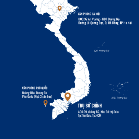
ro tiềm ẩn . Các rủi ro chính trong đầu tư bất động
sản bao gồm :
Rủi ro thị trường: biến động giá cả, thay đổi
cung cầu
Rủi ro tài chính: lãi suất, tỷ giá hối đoái
Rủi ro pháp lý: thay đổi quy định, tranh chấp sở
hữu
Rủi ro vận hành: chi phí bảo trì, quản lý tài sản
Thị trường bất động sản và dự án
Thị trường bất động sản có ảnh hưởng quyết định
đến sự thành công của các dự án bất động sản .
Việc hiểu rõ động thái thị trường giúp nhà đầu tư
và chủ đầu tư đưa ra quyết định sáng suốt .