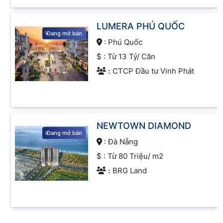
cơ sở hạ tầng và cải thiện chất lượng cuộc sống
cho người dân.
LUMERA PHÚ QUỐC
Đang mở bán
:
Phú Quốc
Sự phát triển của các dự án bất động sản cũng tạo
$ :
Từ 13 Tỷ/ Căn
ra hiệu ứng lan tỏa tích cực đến nhiều ngành công
nghiệp khác.
CTCP Đầu tư Vinh Phát
:
NEWTOWN DIAMOND
Đang mở bán
:
Đà Nẵng
$ :
Từ 80 Triệu/ m2
BRG Land
: