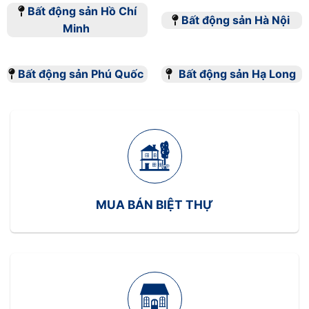
Thiết kế chi tiết
Bất động sản Hồ Chí
Bất động sản Hà Nội
Minh
Lập kế hoạch triển khai
Mỗi bước trong quy trình này đều đóng góp vào
Bất động sản Phú Quốc
Bất động sản Hạ Long
việc tạo ra một dự án bất động sản hiệu quả và
phù hợp với nhu cầu thị trường .
Vai trò của chủ đầu tư
Chủ đầu tư đóng vai trò quan trọng trong việc định
hướng và quản lý dự án . Họ chịu trách nhiệm về:
MUA BÁN BIỆT THỰ
Đưa ra tầm nhìn và chiến lược cho dự án
Huy động vốn và nguồn lực
Lựa chọn đối tác và nhà thầu
Giám sát quá trình phát triển dự án