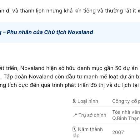
n dị và thanh lịch nhưng khá kín tiếng và thường rất ít 
 – Phu nhân của Chủ tịch Novaland
hát triển, Novaland hiện sở hữu danh mục gần 50 dự án 
M, Tập đoàn Novaland còn đầu tư mạnh mẽ loạt dự án b
 tích cực đến quá trình phát triển đô thị và du lịch tạ
🎗️ Loại hình
Công ty cổ 
Tòa nhà văn
📍 Trụ sở chính
Q.Bình Thạ
🗓 Năm thành
2007
lập