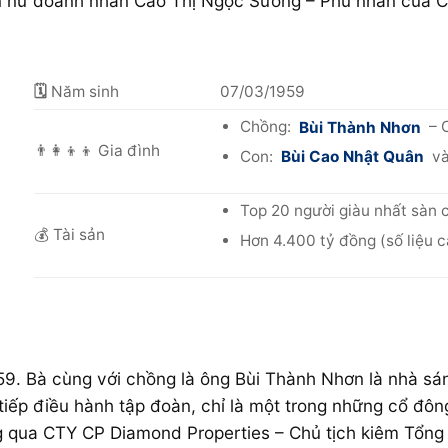
n nữ doanh nhân Cao Thị Ngọc Sương – Phu nhân của C
🗓
Năm sinh
07/03/1959
Chồng:
Bùi Thành Nhơn
– 
👨‍👩‍👦‍👦 Gia đình
Con:
Bùi Cao Nhật Quân
và
Top 20 người giàu nhất sàn
💰 Tài sản
Hơn 4.400 tỷ đồng (số liệu 
9. Bà cùng với chồng là ông Bùi Thành Nhơn là nhà sá
iếp điều hành tập đoàn, chỉ là một trong những cổ đông 
g qua CTY CP Diamond Properties – Chủ tịch kiêm Tổng