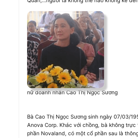
Quân,…người ta không thể nào không kể đế
nữ doanh nhân Cao Thị Ngọc Sương
Bà Cao Thị Ngọc Sương sinh ngày 07/03/195
Anova Corp. Khác với chồng, bà không trực t
phần Novaland, có một cổ phần sau là thôn