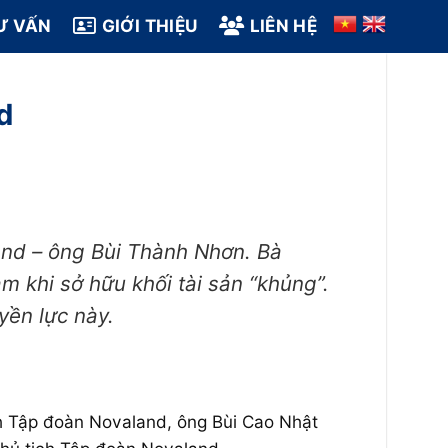
Ư VẤN
GIỚI THIỆU
LIÊN HỆ
d
nd – ông Bùi Thành Nhơn. Bà
 khi sở hữu khối tài sản “khủng”.
yền lực này.
h Tập đoàn Novaland, ông Bùi Cao Nhật