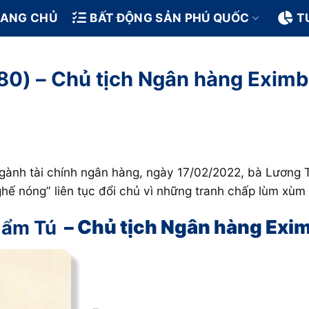
RANG CHỦ
BẤT ĐỘNG SẢN PHÚ QUỐC
T
80) – Chủ tịch Ngân hàng Exim
gành tài chính ngân hàng, ngày 17/02/2022, bà Lương T
ế nóng” liên tục đổi chủ vì những tranh chấp lùm xùm
Cẩm Tú
– Chủ tịch Ngân hàng Exi