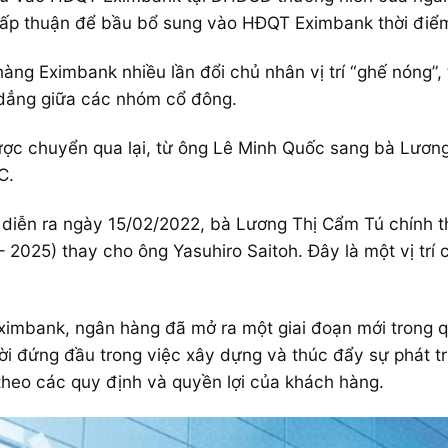
ấp thuận để bầu bổ sung vào HĐQT Eximbank thời điể
hàng Eximbank nhiều lần đổi chủ nhân vị trí “ghế nóng”,
 dẳng giữa các nhóm cổ đông.
được chuyển qua lại, từ ông Lê Minh Quốc sang bà Lươn
C.
ai diễn ra ngày 15/02/2022, bà Lương Thị Cẩm Tú chính
 2025) thay cho ông Yasuhiro Saitoh. Đây là một vị trí 
Eximbank, ngân hàng đã mở ra một giai đoạn mới trong quá
ời đứng đầu trong việc xây dựng và thúc đẩy sự phát 
heo các quy định và quyền lợi của khách hàng.