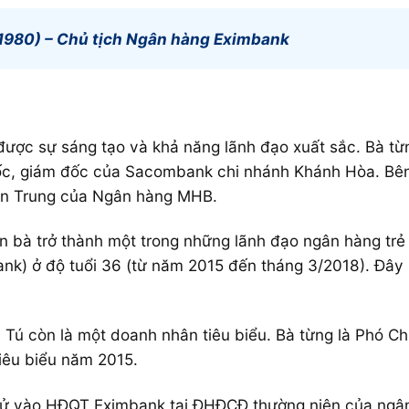
1980) – Chủ tịch Ngân hàng Eximbank
 được sự sáng tạo và khả năng lãnh đạo xuất sắc. Bà từn
đốc, giám đốc của Sacombank chi nhánh Khánh Hòa. Bên
iền Trung của Ngân hàng MHB.
ian bà trở thành một trong những lãnh đạo ngân hàng tr
) ở độ tuổi 36 (từ năm 2015 đến tháng 3/2018). Đây l
à Tú còn là một doanh nhân tiêu biểu. Bà từng là Phó C
iêu biểu năm 2015.
ử vào HĐQT Eximbank tại ĐHĐCĐ thường niên của ngân 