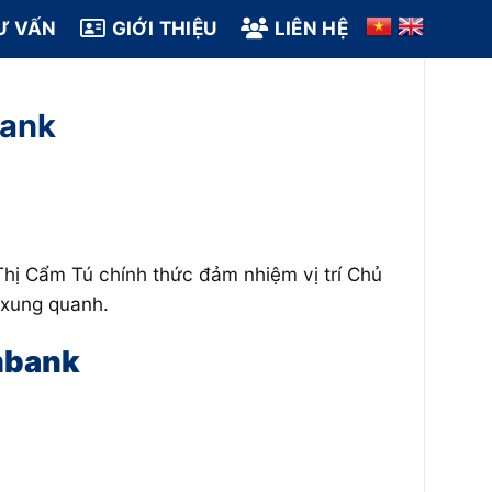
Ư VẤN
GIỚI THIỆU
LIÊN HỆ
bank
hị Cẩm Tú chính thức đảm nhiệm vị trí Chủ
 xung quanh.
mbank