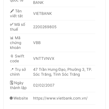
quốc tế
BANK
🖋 Tên
VIETBANK
viết tắt
✅
Mã số
2200269805
thuế
📊 Mã
chứng
VBB
khoán
📎 Swift
VNTTVNVX
code
📍
Trụ sở
47 Trần Hưng Đạo, Phường 3, TP.
chính
Sóc Trăng, Tỉnh Sóc Trăng
🗓
Ngày
02/02/2007
thành lập
https://www.vietbank.com.vn/
🌐
Website