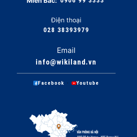
Miền Bắc:
0906 99 3333
Điện thoại
028 38393979
Email
info@wikiland.vn
·
Facebook
Youtube