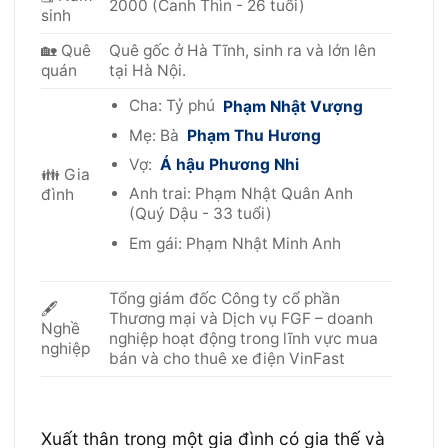
2000 (Canh Thìn - 26 tuổi)
sinh
🏡 Quê
Quê gốc ở Hà Tĩnh, sinh ra và lớn lên
quán
tại Hà Nội.
Cha: Tỷ phú
Phạm Nhật Vượng
Mẹ: Bà
Phạm Thu Hương
Vợ:
Á hậu Phương Nhi
👪 Gia
Anh trai: Phạm Nhật Quân Anh
đình
(Quý Dậu - 33 tuổi)
Em gái: Phạm Nhật Minh Anh
Tổng giám đốc Công ty cổ phần
🖋
Thương mại và Dịch vụ FGF – doanh
Nghề
nghiệp hoạt động trong lĩnh vực mua
nghiệp
bán và cho thuê xe điện VinFast
Xuất thân trong một gia đình có gia thế và