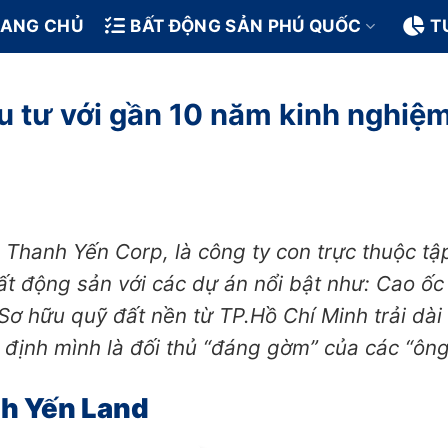
RANG CHỦ
BẤT ĐỘNG SẢN PHÚ QUỐC
T
u tư với gần 10 năm kinh nghiệ
là Thanh Yến Corp, là công ty con trực thuộc 
ất động sản với các dự án nổi bật như: Cao ố
ơ hữu quỹ đất nền từ TP.Hồ Chí Minh trải dài
ịnh mình là đối thủ “đáng gờm” của các “ông
nh Yến Land