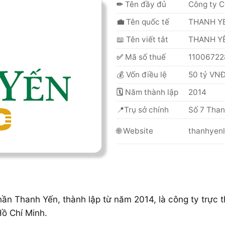
✏
Tên đầy đủ
Công ty C
💼
Tên quốc tế
THANH Y
📖
Tên viết tắt
THANH Y
✅
Mã số thuế
11006722
💰 Vốn điều lệ
50 tỷ VN
🗓
Năm thành lập
2014
📍Trụ sở chính
Số 7 Than
🌐
Website
thanhyen
n Thanh Yến, thành lập từ năm 2014, là công ty trực t
ồ Chí Minh.