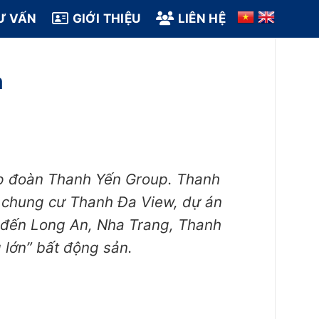
Ư VẤN
GIỚI THIỆU
LIÊN HỆ
m
tập đoàn Thanh Yến Group. Thanh
c chung cư Thanh Đa View, dự án
 đến Long An, Nha Trang, Thanh
 lớn” bất động sản.