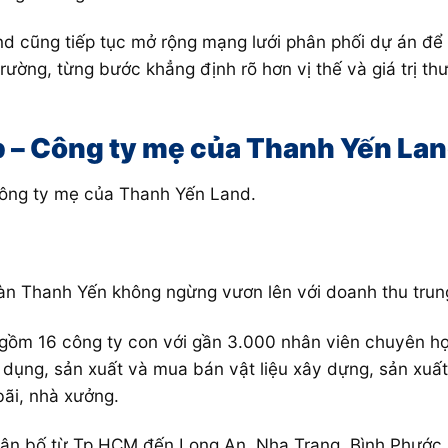
d cũng tiếp tục mở rộng mạng lưới phân phối dự án để
rường, từng bước khẳng định rõ hơn vị thế và giá trị th
 – Công ty mẹ của Thanh Yến La
công ty mẹ của Thanh Yến Land.
n Thanh Yến không ngừng vươn lên với doanh thu trung
ồm 16 công ty con với gần 3.000 nhân viên chuyên họa
dụng, sản xuất và mua bán vật liệu xây dựng, sản xuất 
ãi, nhà xưởng.
hân bố từ Tp.HCM đến Long An, Nha Trang, Bình Phước,