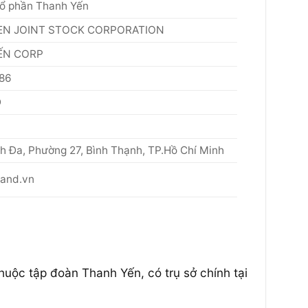
ổ phần Thanh Yến
EN JOINT STOCK CORPORATION
ẾN CORP
86
Đ
h Đa, Phường 27, Bình Thạnh, TP.Hồ Chí Minh
land.vn
huộc tập đoàn Thanh Yến, có trụ sở chính tại