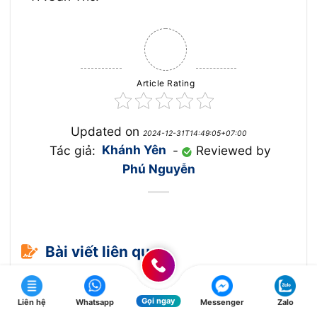
Article Rating
Updated on
2024-12-31T14:49:05+07:00
Tác giả:
Khánh Yên
-
Reviewed by
Phú Nguyễn
Bài viết liên quan
Gọi ngay
Liên hệ
Whatsapp
Messenger
Zalo
MeyGroup – Biêu tượng