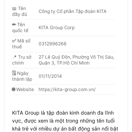
📖 Tên
Công ty Cổ phần Tập đoàn KITA
đầy đủ
✏
Tên
KITA Group Corp
quốc tế
✅
Mã số
0312996266
thuế
📍
Trụ sở
27 Lê Quý Đôn, Phường Võ Thị Sáu,
chính
Quận 3, TP.Hồ Chí Minh
🗓
Ngày
01/11/2014
thành lập
🌐
Website
https://kita-group.com.vn/
KITA Group là tập đoàn kinh doanh đa lĩnh
vực, được xem là một trong những tên tuổi
khá trẻ với nhiều dự án bất động sản nổi bật