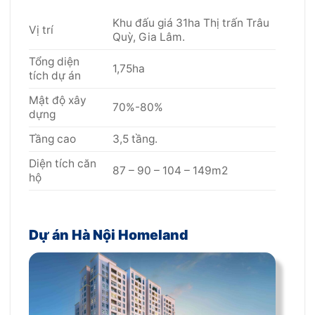
Khu đấu giá 31ha Thị trấn Trâu
Vị trí
Quỳ, Gia Lâm.
Tổng diện
1,75ha
tích dự án
Mật độ xây
70%-80%
dựng
Tầng cao
3,5 tầng.
Diện tích căn
87 – 90 – 104 – 149m2
hộ
Dự án Hà Nội Homeland