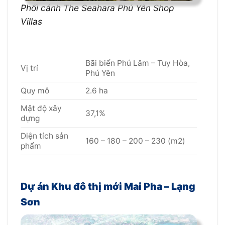
Phối cảnh The Seahara Phú Yên Shop
Villas
Bãi biển Phú Lâm – Tuy Hòa,
Vị trí
Phú Yên
Quy mô
2.6 ha
Mật độ xây
37,1%
dựng
Diện tích sản
160 – 180 – 200 – 230 (m2)
phẩm
Dự án Khu đô thị mới Mai Pha – Lạng
Sơn