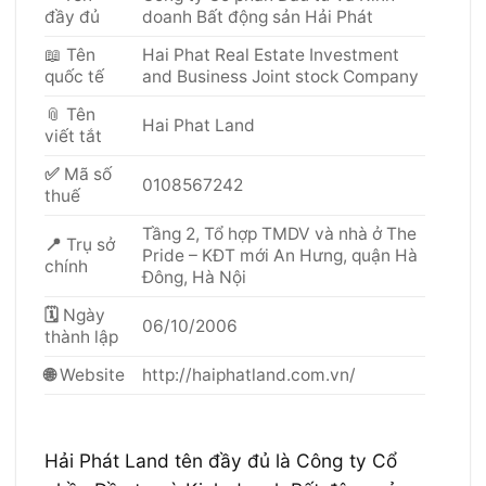
đầy đủ
doanh Bất động sản Hải Phát
📖
Tên
Hai Phat Real Estate Investment
quốc tế
and Business Joint stock Company
📎 Tên
Hai Phat Land
viết tắt
✅
Mã số
0108567242
thuế
Tầng 2, Tổ hợp TMDV và nhà ở The
📍
Trụ sở
Pride – KĐT mới An Hưng, quận Hà
chính
Đông, Hà Nội
🗓
Ngày
06/10/2006
thành lập
🌐
Website
http://haiphatland.com.vn/
Hải Phát Land tên đầy đủ là Công ty Cổ