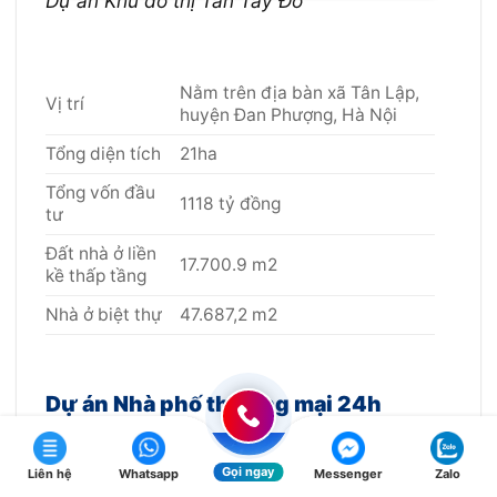
Dự án Khu đô thị Tân Tây Đô
Nằm trên địa bàn xã Tân Lập,
Vị trí
huyện Đan Phượng, Hà Nội
Tổng diện tích
21ha
Tổng vốn đầu
1118 tỷ đồng
tư
Đất nhà ở liền
17.700.9 m2
kề thấp tầng
Nhà ở biệt thự
47.687,2 m2
Dự án Nhà phố thương mại 24h
Gọi ngay
Liên hệ
Whatsapp
Messenger
Zalo