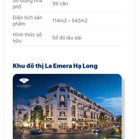
Số lượng nhà
39 căn
phố
Diện tích sản
114m2 – 542m2
phẩm
Hình thức sở
Sổ đỏ lâu dài
hữu
Khu đô thị La Emera Hạ Long