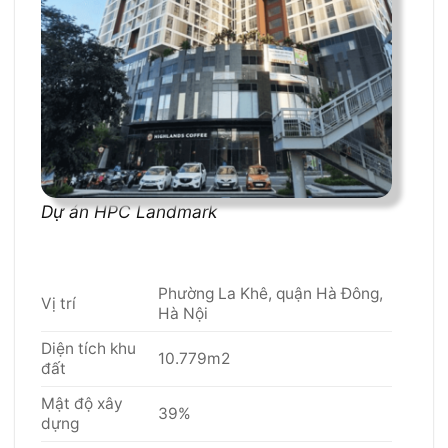
Dự án HPC Landmark
Phường La Khê, quận Hà Đông,
Vị trí
Hà Nội
Diện tích khu
10.779m2
đất
Mật độ xây
39%
dựng