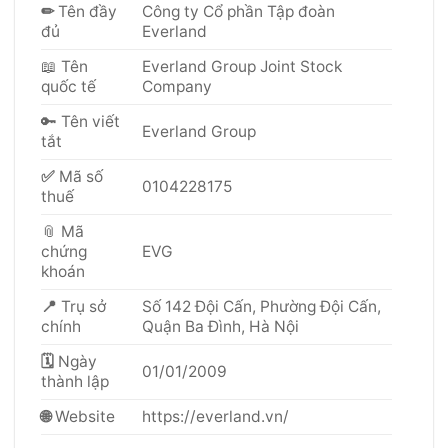
✏
Tên đầy
Công ty Cổ phần Tập đoàn
đủ
Everland
📖
Tên
Everland Group Joint Stock
quốc tế
Company
🔑 Tên viết
Everland Group
tắt
✅
Mã số
0104228175
thuế
📎 Mã
chứng
EVG
khoán
📍
Trụ sở
Số 142 Đội Cấn, Phường Đội Cấn,
chính
Quận Ba Đình, Hà Nội
🗓
Ngày
01/01/2009
thành lập
🌐
Website
https://everland.vn/