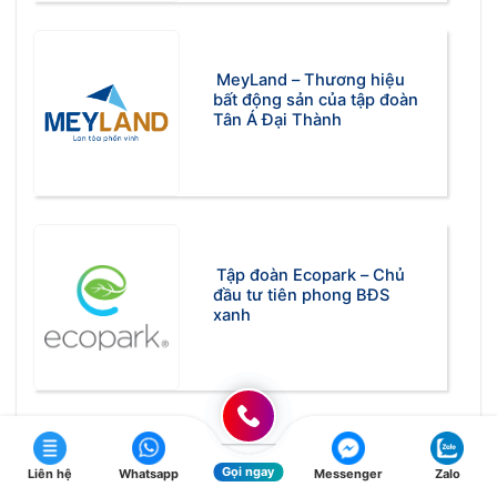
MeyLand – Thương hiệu
bất động sản của tập đoàn
Tân Á Đại Thành
Tập đoàn Ecopark – Chủ
đầu tư tiên phong BĐS
xanh
Gọi ngay
Liên hệ
Whatsapp
Messenger
Zalo