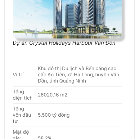
Dự án Crystal Holidays Harbour Vân Đồn
Khu đô thị Du lịch và Bến cảng cao
Vị trí
cấp Ao Tiên, xã Hạ Long, huyện Vân
Đồn, tỉnh Quảng Ninh
Tổng
26020.16 m2
diện tích
Tổng
vốn đầu
5.500 tỷ đồng
tư
Mật độ
xây
58,2%