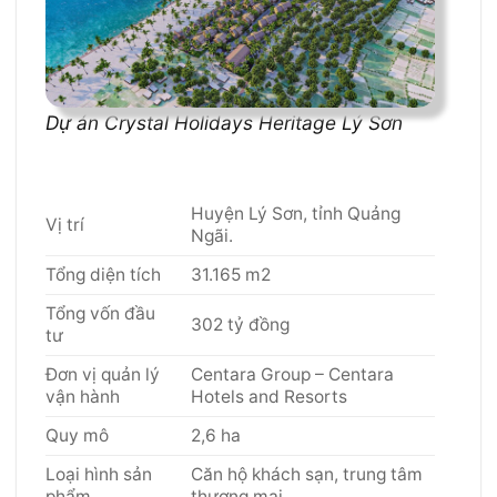
Dự án Crystal Holidays Heritage Lý Sơn
Huyện Lý Sơn, tỉnh Quảng
Vị trí
Ngãi.
Tổng diện tích
31.165 m2
Tổng vốn đầu
302 tỷ đồng
tư
Đơn vị quản lý
Centara Group – Centara
vận hành
Hotels and Resorts
Quy mô
2,6 ha
Loại hình sản
Căn hộ khách sạn, trung tâm
phẩm
thương mại…