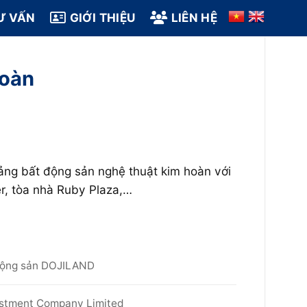
Ư VẤN
GIỚI THIỆU
LIÊN HỆ
hoàn
ảng bất động sản nghệ thuật kim hoàn với
r, tòa nhà Ruby Plaza,…
động sản DOJILAND
estment Company Limited