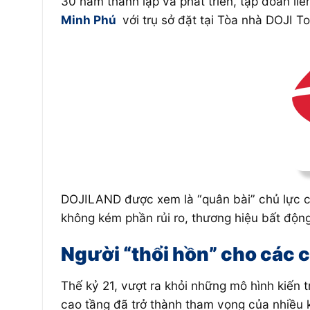
30 năm thành lập và phát triển, tập đoàn li
Minh Phú
với trụ sở đặt tại Tòa nhà DOJI T
DOJILAND được xem là “quân bài” chủ lực c
không kém phần rủi ro, thương hiệu bất động
Người “thổi hồn” cho các 
Thế kỷ 21, vượt ra khỏi những mô hình kiến 
cao tầng đã trở thành tham vọng của nhiều ki