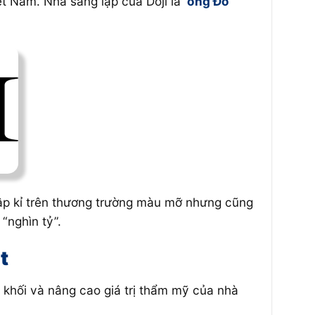
ệt Nam. Nhà sáng lập của Doji là
ông Đỗ
ập kỉ trên thương trường màu mỡ nhưng cũng
“nghìn tỷ”.
t
h khối và nâng cao giá trị thẩm mỹ của nhà