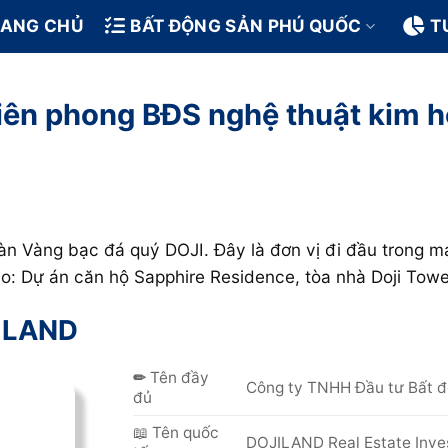
RANG CHỦ
BẤT ĐỘNG SẢN PHÚ QUỐC
T
iên phong BĐS nghệ thuật kim 
n Vàng bạc đá quý DOJI. Đây là đơn vị đi đầu trong m
ao: Dự án căn hộ Sapphire Residence, tòa nhà Doji Towe
ILAND
✏
Tên đầy
Công ty TNHH Đầu tư Bất 
đủ
📖
Tên quốc
DOJILAND Real Estate Inv