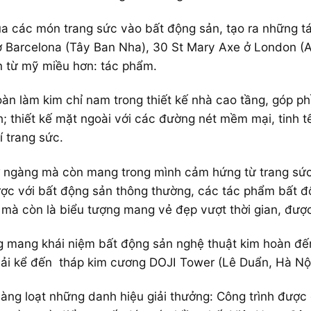
a các món trang sức vào bất động sản, tạo ra những t
 ở Barcelona (Tây Ban Nha), 30 St Mary Axe ở London (
n từ mỹ miều hơn: tác phẩm.
àn làm kim chỉ nam trong thiết kế nhà cao tầng, góp ph
h; thiết kế mặt ngoài với các đường nét mềm mại, tinh t
í trang sức.
ngàng mà còn mang trong mình cảm hứng từ trang sức c
ợc với bất động sản thông thường, các tác phẩm bất đ
mà còn là biểu tượng mang vẻ đẹp vượt thời gian, được 
g mang khái niệm bất động sản nghệ thuật kim hoàn đến
ải kể đến tháp kim cương DOJI Tower (Lê Duẩn, Hà Nội
g loạt những danh hiệu giải thưởng: Công trình được g