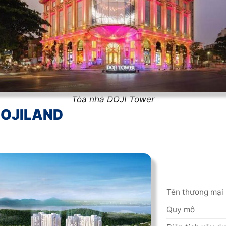
Tòa nhà DOJI Tower
 DOJILAND
Tên thương mại
Quy mô