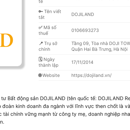
tế
🔑 Tên viết
DOJILAND
tắt
✅
Mã số
0106693273
thuế
📍
Trụ sở
Tầng 09, Tòa nhà DOJI TOW
chính
Quận Hai Bà Trưng, Hà Nội
🗓
Ngày
17/11/2014
thành lập
🌐
Website
https://dojiland.vn/
tư Bất động sản DOJILAND (tên quốc tế: DOJILAND Rea
đoàn kinh doanh đa ngành với lĩnh vực then chốt là v
 lực tài chính vững mạnh từ công ty mẹ, doanh nghiệp 
n.