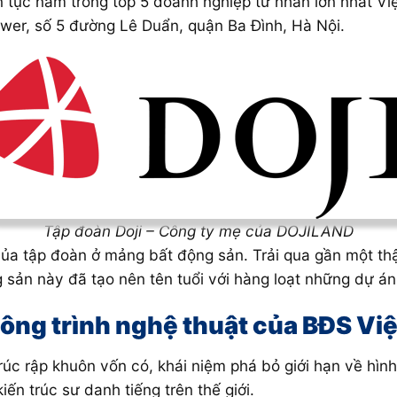
ên tục nằm trong top 5 doanh nghiệp tư nhân lớn nhất Vi
ower, số 5 đường Lê Duẩn, quận Ba Đình, Hà Nội.
Tập đoàn Doji – Công ty mẹ của DOJILAND
ủa tập đoàn ở mảng bất động sản. Trải qua gần một th
 sản này đã tạo nên tên tuổi với hàng loạt những dự án 
công trình nghệ thuật của BĐS Việ
trúc rập khuôn vốn có, khái niệm phá bỏ giới hạn về hìn
ến trúc sư danh tiếng trên thế giới.