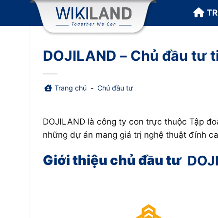
Bỏ
T
qua
nội
dung
DOJILAND – Chủ đầu tư t
Trang chủ
-
Chủ đầu tư
DOJILAND là công ty con trực thuộc Tập đoà
những dự án mang giá trị nghệ thuật đỉnh c
Giới thiệu chủ đầu tư
DOJ