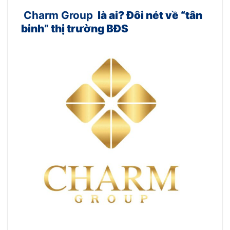
Charm Group
là ai? Đôi nét về “tân
binh” thị trường BĐS