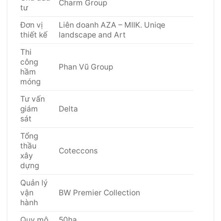
Charm Group
tư
Đơn vị
Liên doanh AZA – MIIK. Uniqe
thiết kế
landscape and Art
Thi
công
Phan Vũ Group
hầm
móng
Tư vấn
giám
Delta
sát
Tổng
thầu
Coteccons
xây
dựng
Quản lý
vận
BW Premier Collection
hành
Quy mô
50ha