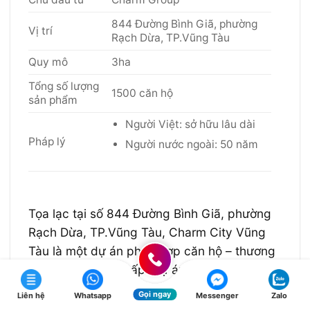
844 Đường Bình Giã, phường
Vị trí
Rạch Dừa, TP.Vũng Tàu
Quy mô
3ha
Tổng số lượng
1500 căn hộ
sản phẩm
Người Việt: sở hữu lâu dài
Pháp lý
Người nước ngoài: 50 năm
Tọa lạc tại số 844 Đường Bình Giã, phường
Rạch Dừa, TP.Vũng Tàu, Charm City Vũng
Tàu là một dự án phức hợp căn hộ – thương
mại – giải trí cao cấp. Dự án là sự kết hợp
hoàn hảo giữa phong cách sống thượng lưu
Gọi ngay
Liên hệ
Whatsapp
Messenger
Zalo
cùng cảnh quan thiên nhiên trong lành tựa