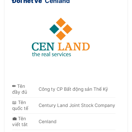
Đôi nét về
Cenland
✏
Tên
Công ty CP Bất động sản Thế Kỷ
đầy đủ
📖
Tên
Century Land Joint Stock Company
quốc tế
💼
Tên
Cenland
viết tắt