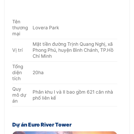
Tên
thương
Lovera Park
mại
Mặt tiền đường Trịnh Quang Nghị, xã
Vị trí
Phong Phú, huyện Bình Chánh, TP.Hồ
Chí Minh
Tổng
diện
20ha
tích
Quy
Phân khu I và II bao gồm 621 căn nhà
mô dự
phố liên kế
án
Dự án Euro River Tower