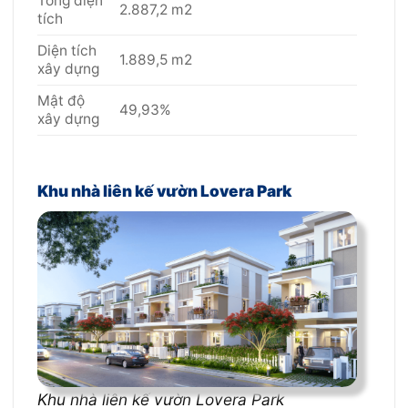
Tổng diện
2.887,2 m2
tích
Diện tích
1.889,5 m2
xây dựng
Mật độ
49,93%
xây dựng
Khu nhà liên kế vườn Lovera Park
Khu nhà liên kế vườn Lovera Park