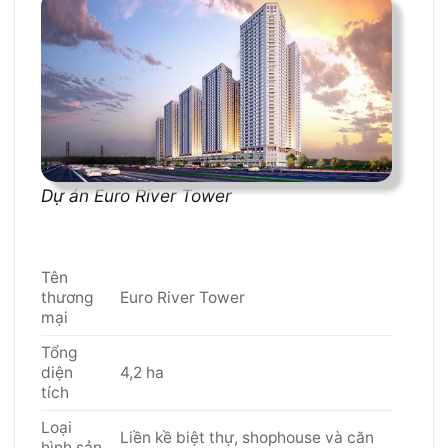
Dự án Euro River Tower
Tên
thương
Euro River Tower
mại
Tổng
diện
4,2 ha
tích
Loại
Liền kề biệt thự, shophouse và căn
hình sản