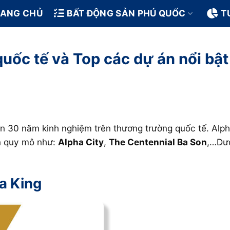
RANG CHỦ
BẤT ĐỘNG SẢN PHÚ QUỐC
T
uốc tế và Top các dự án nổi bật
ần 30 năm kinh nghiệm trên thương trường quốc tế. Alph
án quy mô như:
Alpha City
,
The Centennial Ba Son
,…Dướ
a King