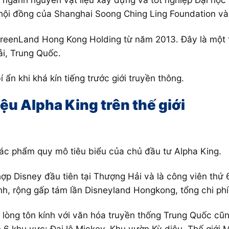
 hội đồng của Shanghai Soong Ching Ling Foundation v
GreenLand Hong Kong Holding từ năm 2013. Đây là một t
ải, Trung Quốc.
ẩn khi khá kín tiếng trước giới truyền thông.
u Alpha King trên thế giới
ác phẩm quy mô tiêu biểu của chủ đầu tư Alpha King.
ợp Disney đầu tiên tại Thượng Hải và là công viên thứ 
h, rộng gấp tám lần Disneyland Hongkong, tổng chi phí 
ỏ lòng tôn kính với văn hóa truyền thống Trung Quốc cũ
h 6 khu vực: Đại lộ Mickey, Khu vườn Kỳ diệu, Thế giớ