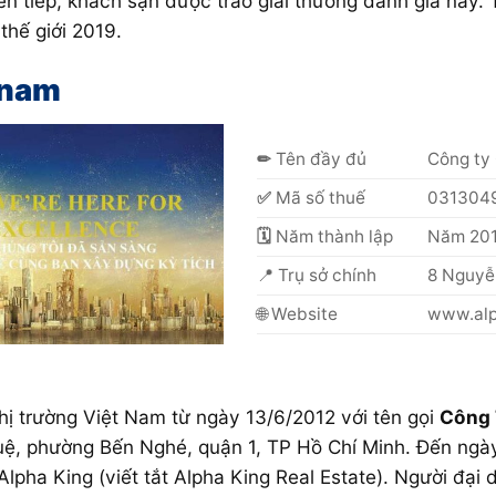
iên tiếp, khách sạn được trao giải thưởng danh giá này
 thế giới 2019.
tnam
✏
Tên đầy đủ
Công ty
✅
Mã số thuế
031304
🗓
Năm thành lập
Năm 20
📍 Trụ sở chính
8 Nguyễ
🌐 Website
www.alp
hị trường Việt Nam từ ngày 13/6/2012 với tên gọi
Công 
Huệ, phường Bến Nghé, quận 1, TP Hồ Chí Minh. Đến ng
lpha King (viết tắt Alpha King Real Estate). Người đại 