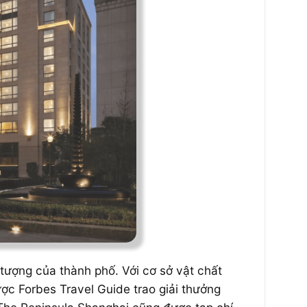
tượng của thành phố. Với cơ sở vật chất
ợc Forbes Travel Guide trao giải thưởng