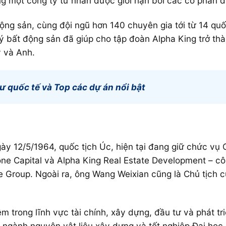
g một công ty tư nhân được giới hạn bởi các cổ phần 
ộng sản, cùng đội ngũ hơn 140 chuyên gia tới từ 14 qu
lý bất động sản đã giúp cho tập đoàn Alpha King trở thà
 và Anh.
ư quốc tế và Top các dự án nổi bật
ày 12/5/1964, quốc tịch Úc, hiện tại đang giữ chức vụ
one Capital và Alpha King Real Estate Development – cô
e Group. Ngoài ra, ông Wang Weixian cũng là Chủ tịch 
 trong lĩnh vực tài chính, xây dựng, đầu tư và phát tr
gành nguyên vật liệu xây dựng và tốt nghiệp Đại học 