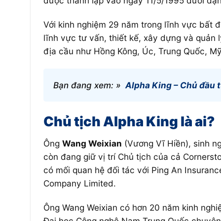
được thành lập vào ngày 11/5/1995 dưới dạn
Với kinh nghiệm 29 năm trong lĩnh vực bất đ
lĩnh vực tư vấn, thiết kế, xây dựng và quản 
địa cầu như Hồng Kông, Úc, Trung Quốc, Mỹ
Bạn đang xem: »
Alpha King – Chủ đầu t
Chủ tịch Alpha King là ai?
Ông
Wang Weixian
(Vương Vĩ Hiền), sinh ng
còn đang giữ vị trí Chủ tịch của cả Cornerst
có mối quan hệ đối tác với Ping An Insuranc
Company Limited.
Ông Wang Weixian có hơn 20 năm kinh nghiệm
Đại học Công nghệ Nam Trung Quốc chuyên n