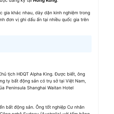
được đăng ký tại
Hong Kong
.
ốc gia khác nhau, dày dặn kinh nghiệm trong
nh đơn vị ghi dấu ấn tại nhiều quốc gia trên
 Chủ tịch HĐQT Alpha King. Được biết, ông
ng ty bất động sản có trụ sở tại Việt Nam,
của Peninsula Shanghai Waitan Hotel
iển bất động sản. Ông tốt nghiệp Cư nhân
Công nghệ Sydney (Australia) với tấm bằng