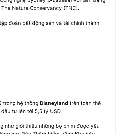
à The Nature Conservancy (TNC).
ập đoàn bất động sản và tài chính thành
6 trong hệ thống
Disneyland
trên toàn thế
đầu tư lên tới 5,5 tỷ USD.
ng như giới thiệu những bộ phim được yêu
i Mộng mơ, Đảo Thám hiểm, Vịnh Kho báu,