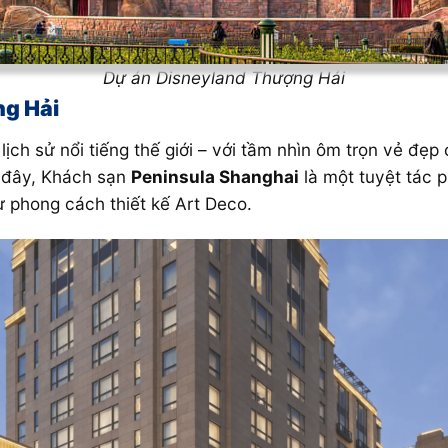
Dự án Disneyland Thượng Hải
ng Hải
lịch sử nổi tiếng thế giới – với tầm nhìn ôm trọn vẻ đ
 đây, Khách sạn
Peninsula Shanghai
là một tuyệt tác p
ừ phong cách thiết kế Art Deco.