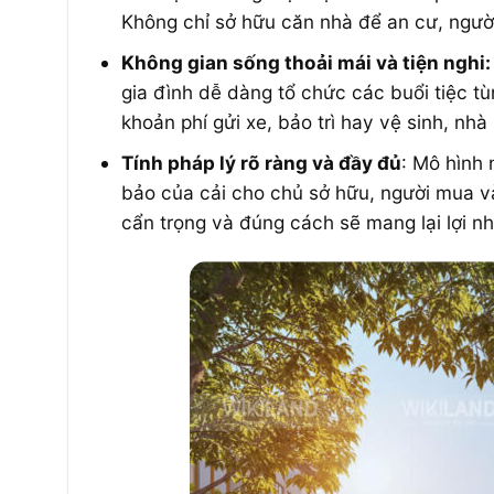
Không chỉ sở hữu căn nhà để an cư, người
Không gian sống thoải mái và tiện nghi:
gia đình dễ dàng tổ chức các buổi tiệc t
khoản phí gửi xe, bảo trì hay vệ sinh, nh
Tính pháp lý rõ ràng và đầy đủ
: Mô hình 
bảo của cải cho chủ sở hữu, người mua và
cẩn trọng và đúng cách sẽ mang lại lợi n