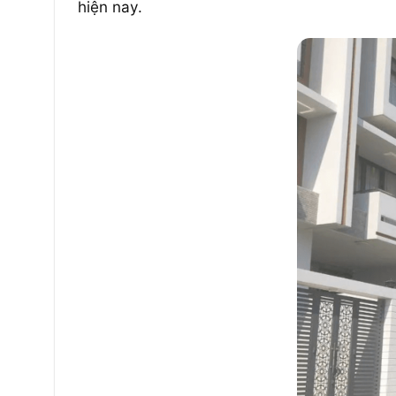
hiện nay.