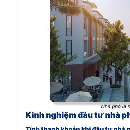
Nhà phố là m
Kinh nghiệm đầu tư nhà
Tính thanh khoản khi đầu tư nhà 