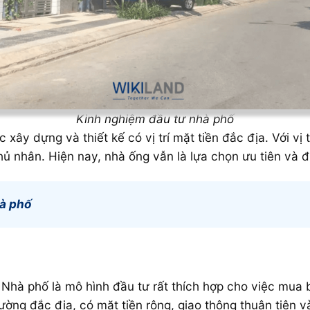
Kinh nghiệm đầu tư nhà phố
ây dựng và thiết kế có vị trí mặt tiền đắc địa. Với vị 
ủ nhân. Hiện nay, nhà ống vẫn là lựa chọn ưu tiên và đ
à phố
: Nhà phố là mô hình đầu tư rất thích hợp cho việc mua 
hường đắc địa, có mặt tiền rộng, giao thông thuận tiện 