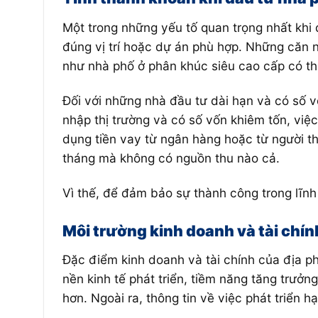
Một trong những yếu tố quan trọng nhất khi 
đúng vị trí hoặc dự án phù hợp. Những căn n
như nhà phố ở phân khúc siêu cao cấp có th
Đối với những nhà đầu tư dài hạn và có số vố
nhập thị trường và có số vốn khiêm tốn, việ
dụng tiền vay từ ngân hàng hoặc từ người th
tháng mà không có nguồn thu nào cả.
Vì thế, để đảm bảo sự thành công trong lĩn
Môi trường kinh doanh và tài chí
Đặc điểm kinh doanh và tài chính của địa ph
nền kinh tế phát triển, tiềm năng tăng trưởn
hơn. Ngoài ra, thông tin về việc phát triển