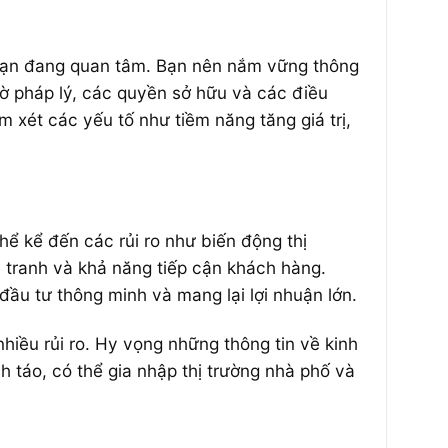
 bạn đang quan tâm. Bạn nên nắm vững thông
y tờ pháp lý, các quyền sở hữu và các điều
 xét các yếu tố như tiềm năng tăng giá trị,
hể kể đến các rủi ro như biến động thị
h tranh và khả năng tiếp cận khách hàng.
ầu tư thông minh và mang lại lợi nhuận lớn.
nhiều rủi ro. Hy vọng những thông tin về kinh
 táo, có thể gia nhập thị trường nhà phố và