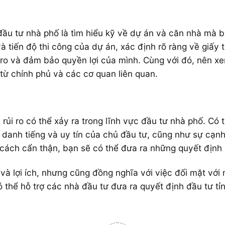
 đầu tư nhà phố là tìm hiểu kỹ về dự án và căn nhà mà
ư và tiến độ thi công của dự án, xác định rõ ràng về giấ
 ro và đảm bảo quyền lợi của mình. Cùng với đó, nên xem
từ chính phủ và các cơ quan liên quan.
rủi ro có thể xảy ra trong lĩnh vực đầu tư nhà phố. Có t
ý, danh tiếng và uy tín của chủ đầu tư, cũng như sự cạn
cách cẩn thận, bạn sẽ có thể đưa ra những quyết định đ
và lợi ích, nhưng cũng đồng nghĩa với việc đối mặt với 
hể hỗ trợ các nhà đầu tư đưa ra quyết định đầu tư tỉnh