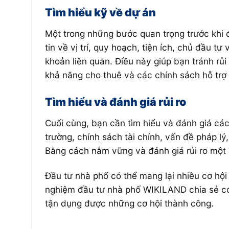
Tìm hiểu kỹ về dự án
Một trong những bước quan trọng trước khi
tin về vị trí, quy hoạch, tiện ích, chủ đầu t
khoản liên quan. Điều này giúp bạn tránh rủi
khả năng cho thuê và các chính sách hỗ trợ 
Tìm hiểu và đánh giá rủi ro
Cuối cùng, bạn cần tìm hiểu và đánh giá các 
trường, chính sách tài chính, vấn đề pháp l
Bằng cách nắm vững và đánh giá rủi ro một 
Đầu tư nhà phố có thể mang lại nhiều cơ hội 
nghiệm đầu tư nhà phố WIKILAND chia sẻ có t
tận dụng được những cơ hội thành công.