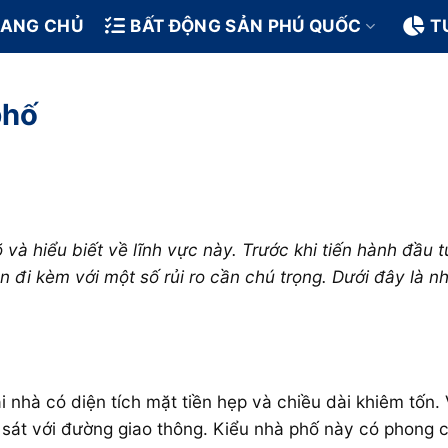
RANG CHỦ
BẤT ĐỘNG SẢN PHÚ QUỐC
T
phố
 và hiểu biết về lĩnh vực này. Trước khi tiến hành đầu 
n đi kèm với một số rủi ro cần chú trọng. Dưới đây là n
i nhà có diện tích mặt tiền hẹp và chiều dài khiêm tốn.
sát với đường giao thông. Kiểu nhà phố này có phong c