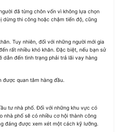
 người đã từng chôn vốn vì không lựa chọn
bị dừng thi công hoặc chậm tiến độ, cũng
khăn. Tuy nhiên, đối với những người mới gia
đến rất nhiều khó khăn. Đặc biệt, nếu bạn sử
dẫn đến tình trạng phải trả lãi vay hàng
ần được quan tâm hàng đầu.
đầu tư nhà phố. Đối với những khu vực có
vào nhà phố sẽ có nhiều cơ hội thành công
cũng đáng được xem xét một cách kỹ lưỡng.