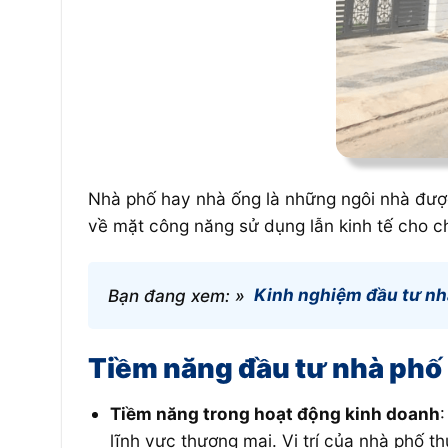
Nhà phố hay nhà ống là những ngôi nhà được x
về mặt công năng sử dụng lẫn kinh tế cho ch
Bạn đang xem: »
Kinh nghiệm đầu tư nh
Tiềm năng đầu tư nhà phố
Tiềm năng trong hoạt động kinh doanh
lĩnh vực thương mại. Vị trí của nhà phố t