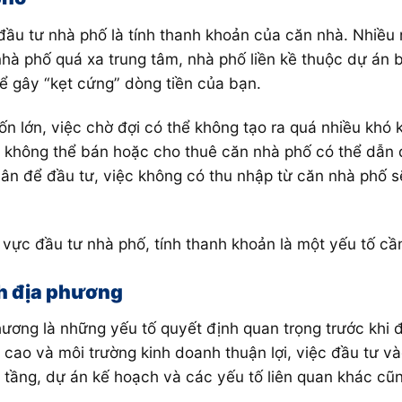
đầu tư nhà phố là tính thanh khoản của căn nhà. Nhiều
hà phố quá xa trung tâm, nhà phố liền kề thuộc dự án 
ể gây “kẹt cứng” dòng tiền của bạn.
n lớn, việc chờ đợi có thể không tạo ra quá nhiều khó 
c không thể bán hoặc cho thuê căn nhà phố có thể dẫn 
ân để đầu tư, việc không có thu nhập từ căn nhà phố sẽ 
h vực đầu tư nhà phố, tính thanh khoản là một yếu tố c
nh địa phương
ương là những yếu tố quyết định quan trọng trước khi 
g cao và môi trường kinh doanh thuận lợi, việc đầu tư 
 hạ tầng, dự án kế hoạch và các yếu tố liên quan khác 