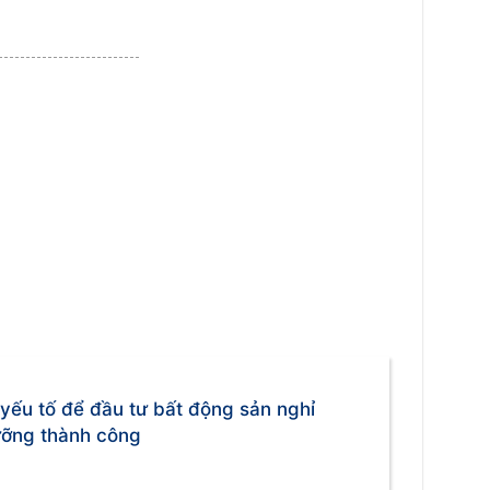
 yếu tố để đầu tư bất động sản nghỉ
ỡng thành công