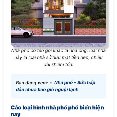
Nhà phố có tên gọi khác là nhà ống, loại nhà
này là loại nhà sở hữu mặt tiền hẹp, chiều
dài khiêm tốn.
Bạn đang xem: »
Nhà phố – Sức hấp
dẫn chưa bao giờ nguội lạnh
Các loại hình nhà phố phổ biến hiện
nay