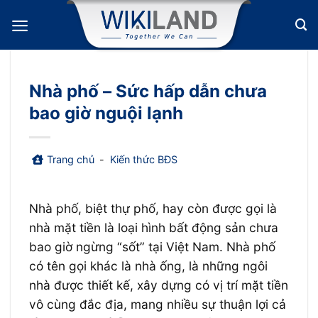
Bỏ
qua
nội
dung
Nhà phố – Sức hấp dẫn chưa
bao giờ nguội lạnh
Trang chủ
-
Kiến thức BĐS
Nhà phố, biệt thự phố, hay còn được gọi là
nhà mặt tiền là loại hình bất động sản chưa
bao giờ ngừng “sốt” tại Việt Nam. Nhà phố
có tên gọi khác là nhà ống, là những ngôi
nhà được thiết kế, xây dựng có vị trí mặt tiền
vô cùng đắc địa, mang nhiều sự thuận lợi cả