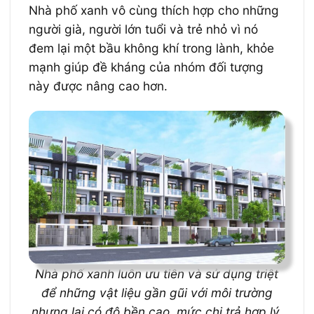
Nhà phố xanh vô cùng thích hợp cho những
người già, người lớn tuổi và trẻ nhỏ vì nó
đem lại một bầu không khí trong lành, khỏe
mạnh giúp đề kháng của nhóm đối tượng
này được nâng cao hơn.
Nhà phố xanh luôn ưu tiên và sử dụng triệt
để những vật liệu gần gũi với môi trường
nhưng lại có độ bền cao, mức chi trả hợp lý.