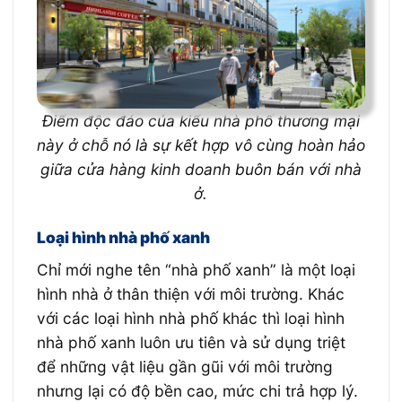
Điểm độc đáo của kiểu nhà phố thương mại
này ở chỗ nó là sự kết hợp vô cùng hoàn hảo
giữa cửa hàng kinh doanh buôn bán với nhà
ở.
Loại hình nhà phố xanh
Chỉ mới nghe tên “nhà phố xanh” là một loại
hình nhà ở thân thiện với môi trường. Khác
với các loại hình nhà phố khác thì loại hình
nhà phố xanh luôn ưu tiên và sử dụng triệt
để những vật liệu gần gũi với môi trường
nhưng lại có độ bền cao, mức chi trả hợp lý.