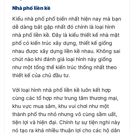
Nhà phố liền kề
Kiểu nhà phố phổ biến nhất hiện nay mà bạn
dễ dàng bắt gặp nhất đó chính là loại hình
nhà phố liền kề. Đây là kiểu thiết kế nhà mặt
phố có kiến trúc xây dựng, thiết kế giống
nhau được xây dựng liền kề nhau. Không sai
chút nào khi đánh giá loại hình này giống
như một tổng thể kiến trúc thống nhất theo
thiết kế của chủ đầu tư.
Với loại hình nhà phố liền kề luôn kết hợp
cùng các tổ hợp như trung tâm thương mại,
khu vực mua sắm, khu vui chơi như một
thành phố thu nhỏ nhưng vô cùng sầm uất,
tiện lợi và hiện đại. Chính tự sự tiện nghi này
nó tạo ra khá nhiều thuận lợi cho các hộ dân