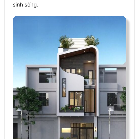
sinh sống.