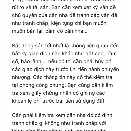
rủi ro về tài sản. Bạn cần xem xét kỹ vấn đề
chủ quyền của căn nhà để tránh các vấn đề
như tranh chấp, kiện tụng khi bạn muốn
muốn bán lại, cầm cố căn nhà…
Bất động sản tốt nhất là không liên quan đến
bất kỳ giao dịch nào khác như đặt cọc, cầm
cố, bảo lãnh,… nếu có thì cần phải hủy bỏ
các giao dịch này trước khi tiến hành chuyển
nhượng. Các thông tin này có thể kiểm tra
tại phòng công chứng. Bạn cũng cần kiểm
tra xem giấy chứng nhận có ghi nợ các
khoản lệ phí trước bạ, tiền sử dụng đất.
Cần phải kiểm tra xem căn nhà đó có dính
tranh chấp gì không như tranh chấp với
hàng xóm láng giềng, anh em trong nhà,…