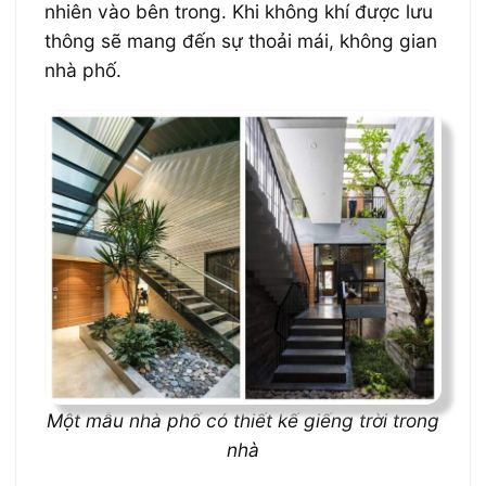
nhiên vào bên trong. Khi không khí được lưu
thông sẽ mang đến sự thoải mái, không gian
nhà phố.
Một mẫu nhà phố có thiết kế giếng trời trong
nhà