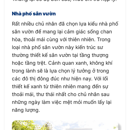
Nhà phố sân vườn
Rất nhiều chủ nhân đã chọn lựa kiểu nhà phố
sân vườn để mang lại cảm giác sống chan
hòa, thoải mái cùng với thiên nhiên. Trong
loại nhà phố sân vườn này kiến trúc sư
thường thiết kế sân vườn tại tầng thượng
hoặc tầng trệt. Cảnh quan xanh, không khí
trong lành sẽ là lựa chọn lý tưởng ở trong
các đô thị đông đúc như hiện nay. Với lối
thiết kế xanh từ thiên nhiên mang đến sự
thoải mái, thư thái nhất cho chủ nhân sau
những ngày làm việc mệt mỏi muốn lấy lại
năng lượng.