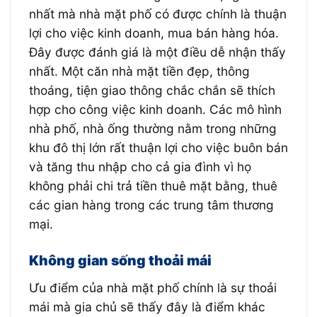
nhất mà nhà mặt phố có được chính là thuận
lợi cho việc kinh doanh, mua bán hàng hóa.
Đây được đánh giá là một điều dễ nhận thấy
nhất. Một căn nhà mặt tiền đẹp, thông
thoáng, tiện giao thông chắc chắn sẽ thích
hợp cho công việc kinh doanh. Các mô hình
nhà phố, nhà ống thường nằm trong những
khu đô thị lớn rất thuận lợi cho việc buôn bán
và tăng thu nhập cho cả gia đình vì họ
không phải chi trả tiền thuê mặt bằng, thuê
các gian hàng trong các trung tâm thương
mại.
Không gian sống thoải mái
Ưu điểm của nhà mặt phố chính là sự thoải
mái mà gia chủ sẽ thấy đây là điểm khác