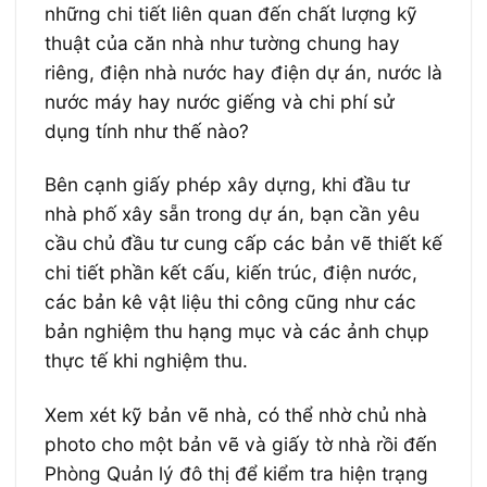
những chi tiết liên quan đến chất lượng kỹ
thuật của căn nhà như tường chung hay
riêng, điện nhà nước hay điện dự án, nước là
nước máy hay nước giếng và chi phí sử
dụng tính như thế nào?
Bên cạnh giấy phép xây dựng, khi đầu tư
nhà phố xây sẵn trong dự án, bạn cần yêu
cầu chủ đầu tư cung cấp các bản vẽ thiết kế
chi tiết phần kết cấu, kiến trúc, điện nước,
các bản kê vật liệu thi công cũng như các
bản nghiệm thu hạng mục và các ảnh chụp
thực tế khi nghiệm thu.
Xem xét kỹ bản vẽ nhà, có thể nhờ chủ nhà
photo cho một bản vẽ và giấy tờ nhà rồi đến
Phòng Quản lý đô thị để kiểm tra hiện trạng