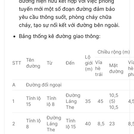
đường hiện hữu kết hợp với việc phóng
tuyến mới một số đoạn đường đảm bảo
yêu cầu thông suốt, phòng cháy chữa
cháy, tạo sự nối kết với đường bên ngoài.
Bảng thống kê đường giao thông:
Chiều rộng (m)
Lộ
Tên
Vỉa
Vỉ
STT
Từ
Đến
giới
Mặt
đường
hè
hè
(m)
đường
trái
ph
A
Đường đối ngoại
Đường
10,5
Tỉnh lộ
Tỉnh
1
Láng
35
45
(5)
4,
15
lộ 8
The
10,5
Đường
Tỉnh lộ
Tỉnh
2
Láng
40
8,5
23
8,
8
lộ 15
The