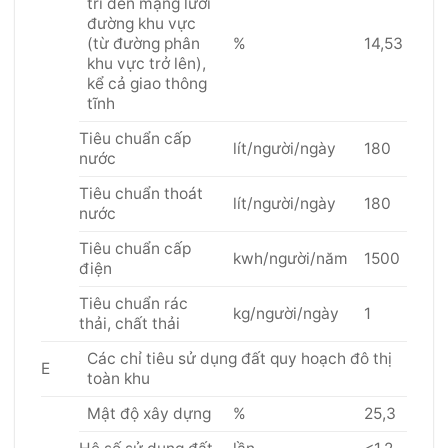
trí đến mạng lưới
đường khu vực
(từ đường phân
%
14,53
khu vực trở lên),
kể cả giao thông
tĩnh
Tiêu chuẩn cấp
lít/người/ngày
180
nước
Tiêu chuẩn thoát
lít/người/ngày
180
nước
Tiêu chuẩn cấp
kwh/người/năm
1500
điện
Tiêu chuẩn rác
kg/người/ngày
1
thải, chất thải
Các chỉ tiêu sử dụng đất quy hoạch đô thị
E
toàn khu
Mật độ xây dựng
%
25,3