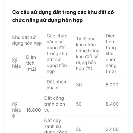
Cơ cấu sử dụng đất trong các khu đất có
chức năng sử dụng hỗn hợp
Các chức
Diện
Khu đất sử
Tỷ lệ các
năng sử
tích
dụng hỗn hợp
khu chức
dụng đất
từng
năng trong
trong khu
khu
khu đất sử
Diện
đất sử
chức
Ký
dụng hỗn
tích
dụng hỗn
năng
hiệu
hợp (%)
(m2)
hợp
(m2)
Đất nhóm
30
5.000
nhà ở
Đất công
Ký
trình dịch
50
8.400
hiệu
16.800
vụ
6
Đất cây
xanh sử
20
3.400
dụng công