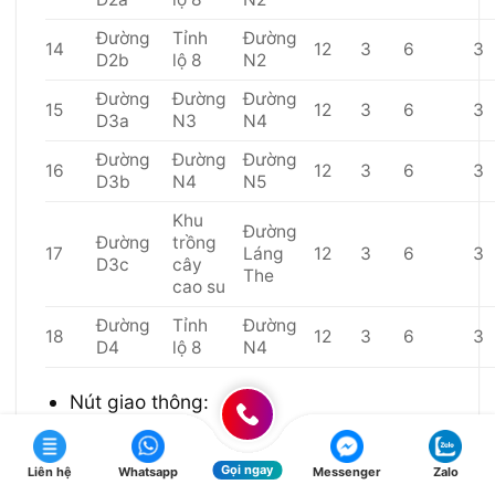
Đường
Tỉnh
Đường
14
12
3
6
3
D2b
lộ 8
N2
Đường
Đường
Đường
15
12
3
6
3
D3a
N3
N4
Đường
Đường
Đường
16
12
3
6
3
D3b
N4
N5
Khu
Đường
Đường
trồng
17
Láng
12
3
6
3
D3c
cây
The
cao su
Đường
Tỉnh
Đường
18
12
3
6
3
D4
lộ 8
N4
Nút giao thông:
Một nút giao cắt khác mức tại
Gọi ngay
Liên hệ
Whatsapp
Messenger
Zalo
nút giao cắt đường Tỉnh lộ 15 –