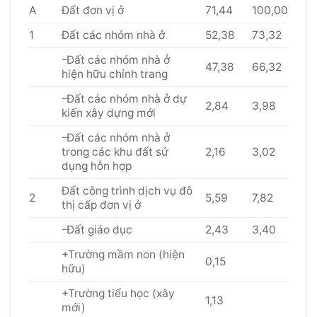
A
Đất đơn vị ở
71,44
100,00
1
Đất các nhóm nhà ở
52,38
73,32
-Đất các nhóm nhà ở
47,38
66,32
hiện hữu chỉnh trang
-Đất các nhóm nhà ở dự
2,84
3,98
kiến xây dựng mới
-Đất các nhóm nhà ở
trong các khu đất sử
2,16
3,02
dụng hỗn hợp
Đất công trình dịch vụ đô
2
5,59
7,82
thị cấp đơn vị ở
-Đất giáo dục
2,43
3,40
+Trường mầm non (hiện
0,15
hữu)
+Trường tiểu học (xây
1,13
mới)