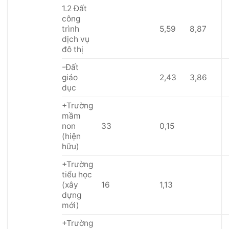
1.2 Đất
công
trình
5,59
8,87
dịch vụ
đô thị
-Đất
giáo
2,43
3,86
dục
+Trường
mầm
non
33
0,15
(hiện
hữu)
+Trường
tiểu học
(xây
16
1,13
dựng
mới)
+Trường