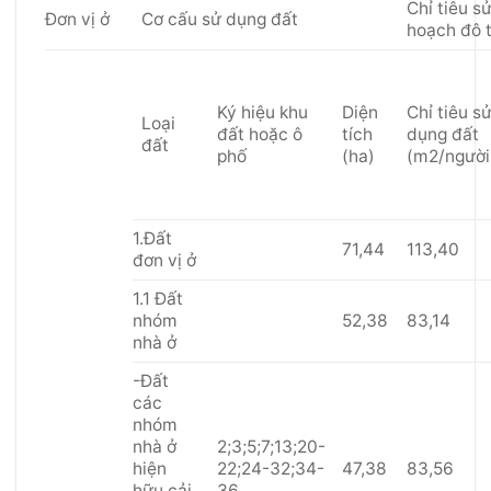
Chỉ tiêu s
Đơn vị ở
Cơ cấu sử dụng đất
hoạch đô t
Ký hiệu khu
Diện
Chỉ tiêu s
Loại
đất hoặc ô
tích
dụng đất
đất
phố
(ha)
(m2/người
1.Đất
71,44
113,40
đơn vị ở
1.1 Đất
nhóm
52,38
83,14
nhà ở
-Đất
các
nhóm
nhà ở
2;3;5;7;13;20-
hiện
22;24-32;34-
47,38
83,56
hữu cải
36