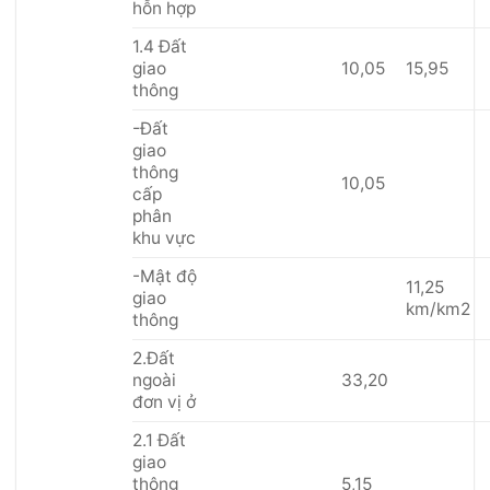
hỗn hợp
1.4 Đất
giao
10,05
15,95
thông
-Đất
giao
thông
10,05
cấp
phân
khu vực
-Mật độ
11,25
giao
km/km2
thông
2.Đất
ngoài
33,20
đơn vị ở
2.1 Đất
giao
thông
5,15