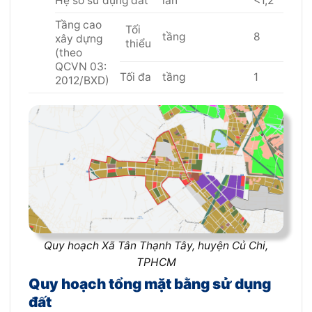
Hệ số sử dụng đất
lần
<1,2
Tầng cao
Tối
tầng
8
xây dựng
thiểu
(theo
QCVN 03:
Tối đa
tầng
1
2012/BXD)
Quy hoạch Xã Tân Thạnh Tây, huyện Củ Chi,
TPHCM
Quy hoạch tổng mặt bằng sử dụng
đất