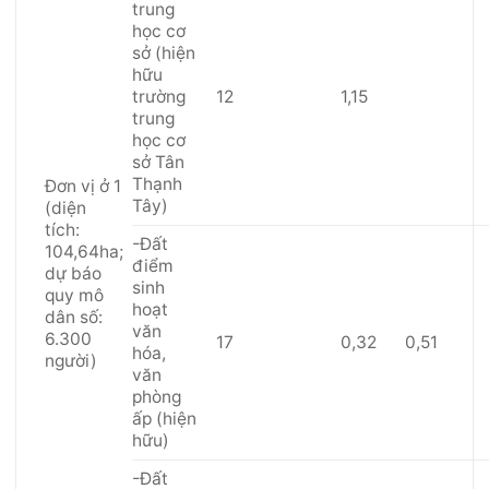
trung
học cơ
sở (hiện
hữu
trường
12
1,15
trung
học cơ
sở Tân
Thạnh
Đơn vị ở 1
Tây)
(diện
tích:
-Đất
104,64ha;
điểm
dự báo
sinh
quy mô
hoạt
dân số:
văn
6.300
17
0,32
0,51
hóa,
người)
văn
phòng
ấp (hiện
hữu)
-Đất