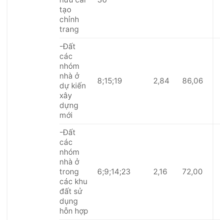
tạo
chỉnh
trang
-Đất
các
nhóm
nhà ở
8;15;19
2,84
86,06
dự kiến
xây
dựng
mới
-Đất
các
nhóm
nhà ở
trong
6;9;14;23
2,16
72,00
các khu
đất sử
dụng
hỗn hợp