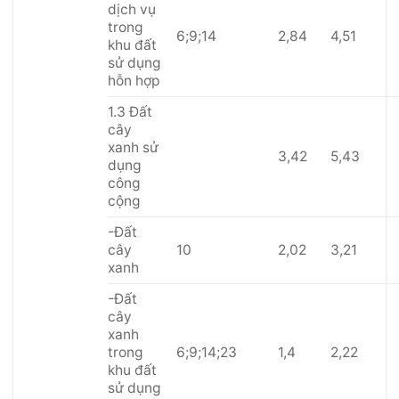
dịch vụ
trong
6;9;14
2,84
4,51
khu đất
sử dụng
hỗn hợp
1.3 Đất
cây
xanh sử
3,42
5,43
dụng
công
cộng
-Đất
cây
10
2,02
3,21
xanh
-Đất
cây
xanh
trong
6;9;14;23
1,4
2,22
khu đất
sử dụng