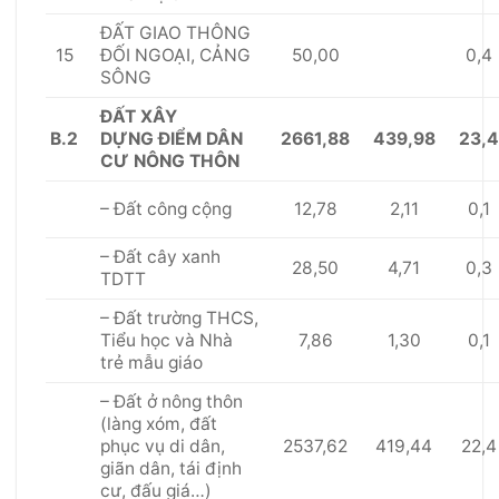
Đ
Ấ
T GIAO TH
Ô
NG
15
50,00
0,4
Đ
Ố
I NGOẠI, CẢNG
SÔNG
Đ
Ấ
T XÂY
B.2
2661,88
439,98
23,4
DỰNG
ĐIỂM DÂN
CƯ NÔNG
THÔN
12,78
2,11
0,1
– Đất công cộng
– Đất cây xanh
28,50
4,71
0,3
TDTT
– Đất trường THCS,
7,86
1,30
0,1
Tiểu học và Nhà
trẻ mẫu giáo
– Đất ở nông thôn
(làng xóm, đất
2537,62
419,44
22,4
phục vụ di dân,
giãn dân, tái định
cư, đấu giá…)