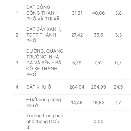
Đ
Ấ
T CÔNG
1
31,31
40,66
3,8
CỘNG TH
À
NH
PH
Ố
VÀ TH
Ị
XÃ
Đ
Ấ
T CÂY XANH,
2
27,42
35,6
3,3
TDTT THÀNH
PH
Ố
ĐƯỜNG, QUẢNG
TRƯỜNG, NHÀ
3
5,79
7,52
0,7
GA VÀ BẾN – BÃI
ĐỖ XE THÀNH
PHỐ
4
204,04
264,99
24,5
Đ
Ấ
T KHU
Ở
– Đất công cộng
14,49
18,82
1,7
khu ở
Trường trung học
0,00
phổ thông (Cấp
3)