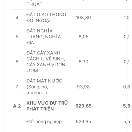
THU
Ậ
T
ĐẤ
T GIAO TH
Ô
NG
4
108,30
1,0
Đ
Ố
I NGOẠI
ĐẤT NGHĨA
5
8,05
0,1
TRANG, NGHĨA
ĐỊA
ĐẤT
C
Â
Y XANH
C
Á
CH LI V
Ệ
SINH,
6
6,30
0,1
CÂY XANH VƯỜN
ƯƠM
ĐẤT MẶT NƯỚC
7
93,98
0,8
(Sông, h
ồ
,
mương…)
KHU
VỰC
D
Ự
TRỮ
A.2
629,65
5,5
PHÁT TRI
Ể
N
629,65
5,5
Đất nông nghiệp