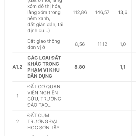
(đ
ất
ở m
ớ
i, làng
xóm đô thị hóa,
112,86
146,57
13,6
làng xóm trong
nêm xanh,
đấ
t
giãn dân, tái
định c
ư
…)
Đất giao thông
8,56
11,12
1,0
đơn vị ở
CÁC LOẠI
ĐẤ
T
KHÁC TRONG
A1.2
8,80
1,1
PHẠM
VI
KHU
DÂN DỤNG
Đ
Ấ
T C
Ơ
QUAN,
VIỆN NGHIÊN
1
CỨU, TRƯỜNG
ĐÀO TẠO…
Đ
Ấ
T CỤM
2
TRƯỜNG ĐẠI
HỌC SƠN TÂY