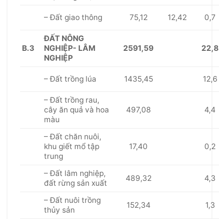
75,12
12,42
0,7
– Đất giao thông
Đ
Ấ
T NÔNG
B.3
2591,59
22,8
NGHIỆP- LÂM
NGHIỆP
1435,45
12,6
– Đất tr
ồ
ng lúa
– Đất tr
ồ
ng rau,
497,08
4,4
cây ăn quả và hoa
màu
– Đất chăn nuôi,
17,40
0,2
khu giết mổ tập
trung
– Đất lâm nghiệp,
489,32
4,3
đất rừng sản xuất
– Đất nuôi tr
ồ
ng
152,34
1,3
thủy sản