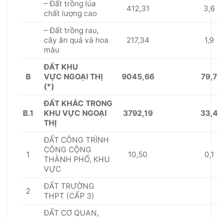
– Đất tr
ồ
ng lúa
412,31
3,6
chất lượng cao
– Đất trồng rau,
217,34
1,9
cây ăn quả và hoa
màu
Đ
Ấ
T KHU
B
9045,66
79,7
V
ỰC
NGOẠI THỊ
(*)
ĐẤT KHÁC TRONG
B.
1
3792,19
33,4
KHU
VỰC
NGOẠI
TH
Ị
ĐẤ
T C
Ô
NG TR
Ì
NH
C
Ô
NG C
Ộ
NG
1
10,50
0,1
THÀNH PHỐ, KHU
V
ỰC
Đ
Ấ
T TRƯỜNG
2
THPT (C
Ấ
P 3)
Đ
Ấ
T C
Ơ
QUAN,