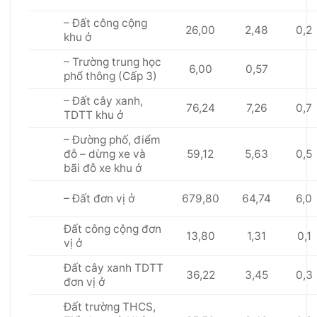
– Đất công cộng
26,00
2,48
0,2
khu ở
– Trường trung học
6,00
0,57
ph
ổ
thông (Cấp 3)
– Đất cây xanh,
76,24
7,26
0,7
TDTT khu ở
– Đường phố, điểm
59,12
5,63
0,5
đỗ – dừng xe và
bãi đỗ xe khu
ở
679,80
64,74
6,0
– Đất đơn v
ị
ở
Đất công cộng đơn
13,80
1,31
0,1
vị ở
Đất cây xanh TDTT
36,22
3,45
0,3
đơn vị ở
Đất trường THCS,