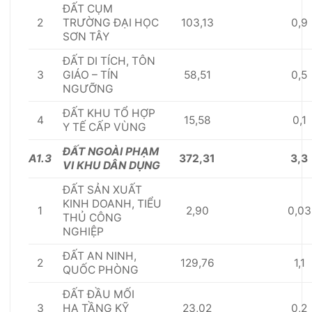
Đ
Ấ
T CỤM
2
103,13
0,9
TRƯỜNG ĐẠI HỌC
SƠN TÂY
ĐẤ
T DI T
Í
CH, T
Ô
N
3
58,51
0,5
GI
Á
O – T
Í
N
NGƯỠNG
Đ
Ấ
T KHU T
Ổ
HỢP
4
15,58
0,1
Y T
Ế
C
Ấ
P VÙNG
Đ
Ấ
T NGO
À
I PHẠM
A1.3
372,31
3,3
VI KHU D
Â
N DỤNG
ĐẤ
T S
Ả
N XU
Ấ
T
KINH DOANH, TI
Ể
U
1
2,90
0,03
THỦ CÔNG
NGHI
Ệ
P
ĐẤ
T AN NINH,
2
129,76
1,1
QU
Ố
C PH
Ò
NG
Đ
Ấ
T Đ
Ầ
U M
Ố
I
3
23,02
0,2
H
Ạ
T
Ầ
NG KỸ