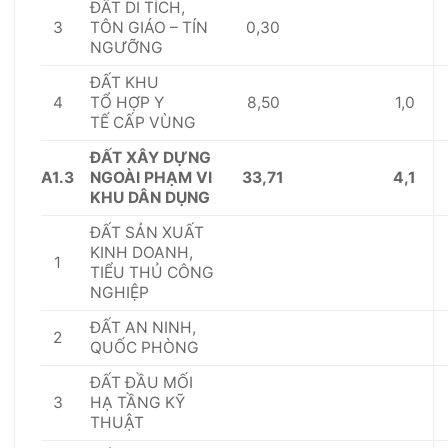
ĐẤ
T DI T
Í
CH,
3
0,30
T
Ô
N GI
Á
O – T
Í
N
NGƯỠNG
Đ
Ấ
T KHU
4
8,50
1,0
T
Ổ
HỢP Y
T
Ế
C
Ấ
P VÙNG
Đ
Ấ
T XÂY D
Ự
NG
A
1
.3
33,71
4,1
NGOÀI PHẠM VI
KHU DÂN D
Ụ
NG
Đ
Ấ
T S
Ả
N XU
Ấ
T
KINH DOANH,
1
TI
Ể
U THỦ CÔNG
NGHI
Ệ
P
Đ
Ấ
T AN NINH,
2
QU
Ố
C PHÒNG
Đ
Ấ
T Đ
Ầ
U M
Ố
I
3
HẠ T
Ầ
NG KỸ
THU
Ậ
T