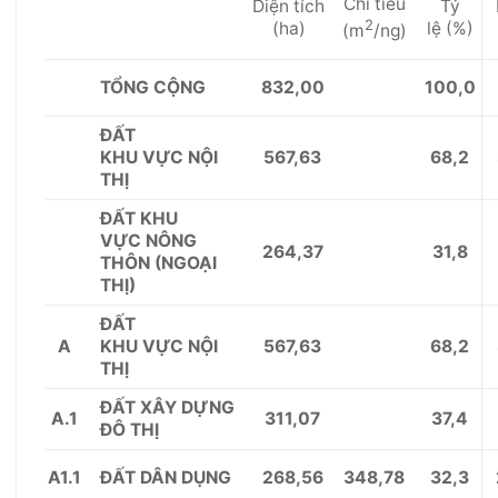
Chỉ tiêu
Diện tích
Tỷ
2
(ha)
l
ệ
(%)
(m
/ng)
832,00
100,0
T
Ổ
NG CỘNG
ĐẤT
567,63
68,2
KHU
VỰC
NỘI
THỊ
Đ
Ấ
T KHU
V
ỰC
NÔNG
264,37
31,8
THÔN (NGOẠI
TH
Ị
)
ĐẤ
T
A
567,63
68,2
KHU
VỰC
NỘI
THỊ
ĐẤT XÂY D
Ự
NG
A.
1
311,07
37,4
ĐÔ THỊ
A
1
.
1
268,56
348,78
32,3
Đ
Ấ
T DÂN D
Ụ
NG