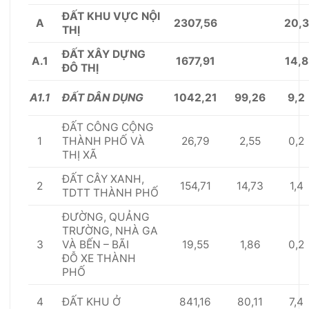
ĐẤT KHU V
ỰC
NỘI
A
2307,56
20,3
THỊ
Đ
Ấ
T XÂY D
Ự
NG
A.
1
1677,91
14,8
ĐÔ THỊ
A
1
.
1
1042,21
99,26
9,2
ĐẤT D
Â
N D
Ụ
NG
ĐẤT CÔNG CỘNG
1
26,79
2,55
0,2
THÀNH PH
Ố
VÀ
THỊ X
Ã
Đ
Ấ
T CÂY XANH,
2
154,71
14,73
1,4
TDTT THÀNH PH
Ố
ĐƯỜNG, QUẢNG
TRƯỜNG, NHÀ GA
3
19,55
1,86
0,2
VÀ B
Ế
N – BÃI
Đ
Ỗ
XE THÀNH
PHỐ
4
841,16
80,11
7,4
Đ
Ấ
T KHU Ở