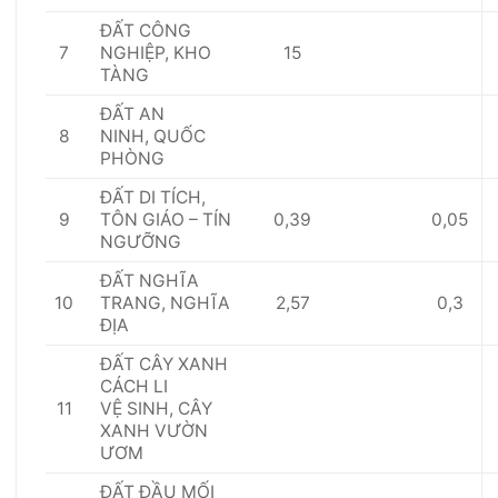
Đ
Ấ
T C
Ô
NG
7
15
NGHIỆP, KHO
TÀNG
ĐẤT AN
8
NINH,
Q
U
Ố
C
PHÒNG
Đ
Ấ
T DI TÍCH,
9
0,39
0,05
T
Ô
N GIÁO – TÍN
NGƯỠNG
Đ
Ấ
T NGHĨA
10
2,57
0,3
TRANG, NGHĨA
ĐỊA
Đ
Ấ
T CÂY XANH
CÁCH LI
11
V
Ệ
SINH, CÂY
XANH VƯỜN
ƯƠM
Đ
Ấ
T Đ
Ầ
U M
Ố
I