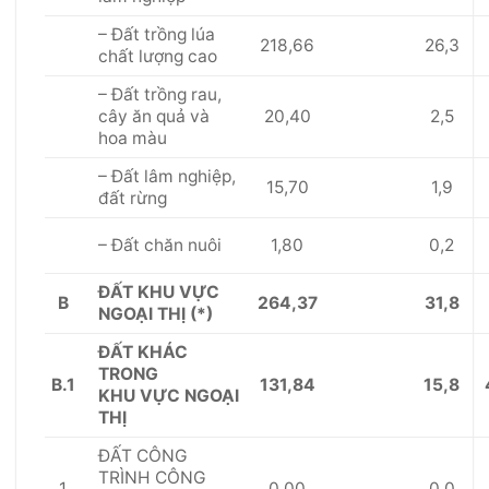
– Đất trồng lúa
218,66
26,3
chất lượng cao
– Đất trồng rau,
20,40
2,5
cây ăn quả và
hoa màu
– Đất
l
âm nghiệp,
15,70
1,9
đất rừng
1,80
0,2
– Đất chăn nuôi
Đ
Ấ
T KHU V
Ự
C
B
264,37
31,8
NGOẠI THỊ (*)
Đ
Ấ
T KHÁC
TRONG
B
.1
131,84
15,8
KHU
VỰC
NGOẠI
THỊ
ĐẤT CÔNG
TRÌNH CÔNG
1
0,00
0,0