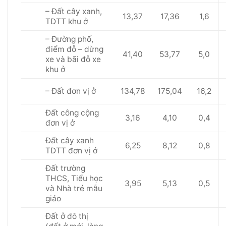
– Đất cây xanh,
13,37
17,36
1,6
TDTT khu ở
– Đường phố,
điểm đỗ – dừng
41,40
53,77
5,0
xe và bãi đỗ xe
khu ở
134,78
175,04
16,2
– Đất đơn v
ị
ở
Đất công cộng
3,16
4,10
0,4
đ
ơn
vị ở
Đất cây xanh
6,25
8,12
0,8
TDTT đơn vị ở
Đất trường
THCS, Tiểu học
3,95
5,13
0,5
và Nhà trẻ mẫu
giáo
Đ
ất
ở đô thị