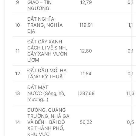
9
12,79
0,1
GIÁO – TÍN
NGƯỠNG
Đ
Ấ
T NGHĨA
10
119,91
1,1
TRANG, NGHĨA
ĐỊA
Đ
Ấ
T C
Â
Y XANH
CÁCH LI VỆ SINH,
11
12,80
0,1
CÂY XANH VƯỜN
ƯƠM
Đ
Ấ
T Đ
Ầ
U M
Ố
I HẠ
12
11,54
0,1
T
Ầ
NG KỸ THUẬT
Đ
Ấ
T MẶT
13
1287,68
11,3
N
ƯỚC
(Sông, hồ,
mương…)
ĐƯỜNG, QU
Ả
NG
TRƯỜNG, NHÀ GA
14
56,22
0,5
VÀ BẾN – BÃI ĐỖ
XE THÀNH PHỐ,
KHU V
Ự
C