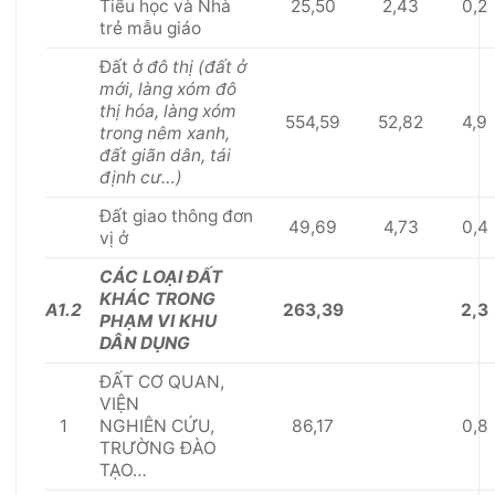
25,50
2,43
0,2
Tiểu học và Nhà
trẻ mẫu giáo
Đất ở
đô thị (đất ở
mới, làng xóm đô
thị hóa, làng xóm
554,59
52,82
4,9
trong nêm xanh,
đất giãn d
â
n, tái
định cư…)
Đất giao thông đơn
49,69
4,73
0,4
vị ở
CÁC LOẠI ĐẤT
KHÁC TRONG
A1.2
263,39
2,3
PHẠM VI KHU
DÂN DỤNG
Đ
Ấ
T C
Ơ
QUAN,
VIỆN
1
86,17
0,8
NGHIÊN
CỨU
,
TRƯỜNG ĐÀO
TẠ
O
…