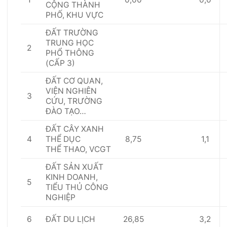
C
Ộ
NG THÀNH
PHỐ, KHU V
ỰC
Đ
Ấ
T TRƯỜNG
TR
U
NG HỌC
2
PH
Ổ
THÔNG
(CẤP 3)
Đ
Ấ
T C
Ơ
QUAN,
VIỆN NGHIÊN
3
CỨU, TRƯỜNG
ĐÀO TẠO…
ĐẤT CÂY XANH
4
8,75
1,1
TH
Ể
DỤC
TH
Ể
THAO, VCGT
ĐẤ
T S
Ả
N XU
Ấ
T
KINH DOANH,
5
TI
Ể
U THỦ CÔNG
NGHI
Ệ
P
6
26,85
3,2
ĐẤ
T DU L
Ị
CH