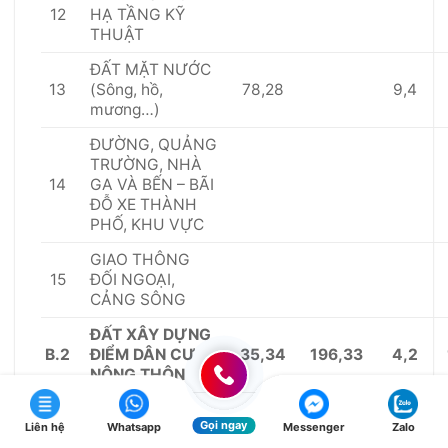
12
HẠ T
Ầ
NG KỸ
THU
Ậ
T
Đ
Ấ
T MẶT NƯ
Ớ
C
13
78,28
9,4
(Sông, hồ,
mương…)
ĐƯỜNG, QUẢNG
TRƯỜNG, NHÀ
14
GA VÀ B
Ế
N – BÃI
ĐỖ XE THÀNH
PHỐ, KHU V
ỰC
GIAO THÔNG
15
Đ
Ố
I NGO
Ạ
I,
CẢNG SÔNG
ĐẤT XÂY D
Ự
NG
B.2
35,34
196,33
4,2
ĐI
Ể
M DÂN CƯ
NÔNG THÔN
1,80
10,00
0,2
– Đất công cộng
Gọi ngay
Liên hệ
Whatsapp
Messenger
Zalo