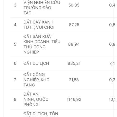
VIỆN NGHIÊN CỨU
3
50,85
0,4
TRƯỜNG ĐÀO
T
ẠO
…
ĐẤ
T C
Â
Y XANH
4
87,25
0,8
TDTT, VUI CHƠI
Đ
Ấ
T SẢN XU
Ấ
T
KINH DOANH, TI
Ể
U
5
88,94
0,8
THỦ CÔNG
NGHI
Ệ
P
6
835,21
7,4
ĐẤ
T DU L
Ị
CH
Đ
Ấ
T CÔNG
7
21,58
0,2
NGHIỆP, KHO
TÀNG
Đ
Ấ
T AN
8
1146,92
10,1
NINH,
Q
U
Ố
C
PHÒNG
Đ
Ấ
T DI TÍCH, T
Ô
N