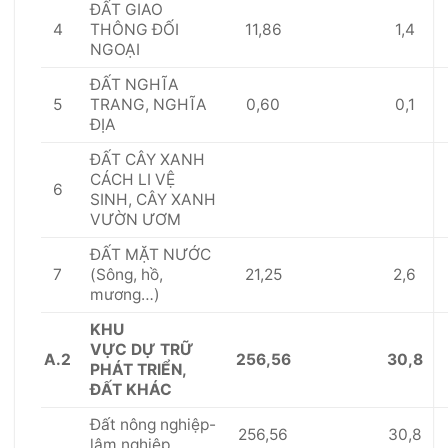
Đ
Ấ
T GIAO
4
11,86
1,4
THÔNG Đ
Ố
I
NGOẠI
Đ
Ấ
T NGHĨA
5
0,60
0,1
TRANG, NGHĨA
ĐỊA
Đ
Ấ
T CÂY XANH
CÁCH LI VỆ
6
SINH, CÂY XANH
VƯỜN ƯƠM
Đ
Ấ
T MẶT NƯỚC
7
21,25
2,6
(Sông, hồ,
mương…)
KHU
V
ỰC
D
Ự
TRỮ
A.2
256,56
30,8
PHÁT TRI
Ể
N,
ĐẤT KHÁC
Đất nông nghiệp-
256,56
30,8
lâm nghiệp