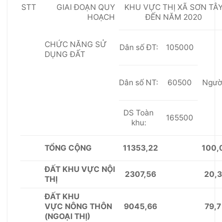
STT
GIAI ĐOẠN QUY
KHU VỰC
THỊ X
Ã
SƠN TÂ
HOẠCH
ĐẾN N
Ă
M 2020
CH
Ứ
C NĂNG SỬ
Dân số ĐT:
105000
D
Ụ
NG Đ
Ấ
T
Dân số NT:
60500
Ngườ
DS Toàn
165500
khu:
11353,22
100,
TỔNG CỘNG
ĐẤT KHU V
ỰC
NỘI
2307,56
20,3
THỊ
Đ
Ấ
T KHU
9045,66
79,7
V
ỰC
NÔNG THÔN
(NGOẠI THỊ)