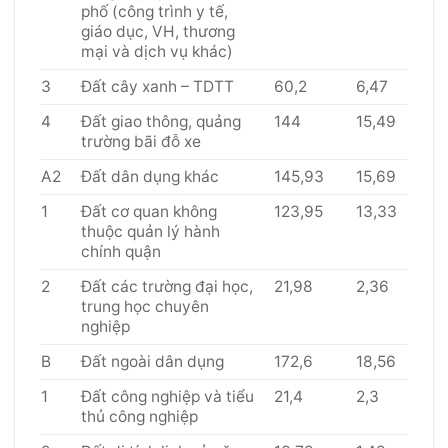
phố (công trình y tế,
giáo dục, VH, thương
mại và dịch vụ khác)
3
Đất cây xanh – TDTT
60,2
6,47
4
Đất giao thông, quảng
144
15,49
trường bãi đỗ xe
A2
Đất dân dụng khác
145,93
15,69
1
Đất cơ quan không
123,95
13,33
thuộc quản lý hành
chính quận
2
Đất các trường đại học,
21,98
2,36
trung học chuyên
nghiệp
B
Đất ngoài dân dụng
172,6
18,56
1
Đất công nghiệp và tiểu
21,4
2,3
thủ công nghiệp