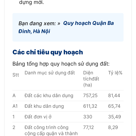
dựng mới.
Bạn đang xem: »
Quy hoạch Quận Ba
Đình, Hà Nội
Các chỉ tiêu quy hoạch
Bảng tổng hợp quy hoạch sử dụng đất:
Danh mục sử dụng đất
Diện
Tỷ lệ%
Stt
tíchđất
(ha)
A
Đất các khu dân dụng
757,25
81,44
A1
Đất khu dân dụng
611,32
65,74
1
Đất đơn vị ở
330
35,49
2
Đất công trình công
77,12
8,29
cộng cấp quận và thành