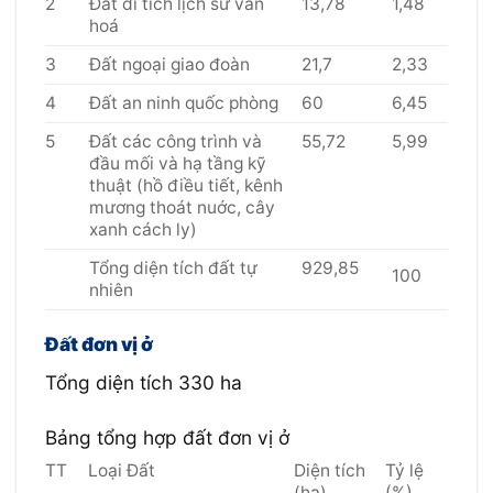
2
Đất di tích lịch sử văn
13,78
1,48
hoá
3
Đất ngoại giao đoàn
21,7
2,33
4
Đất an ninh quốc phòng
60
6,45
5
Đất các công trình và
55,72
5,99
đầu mối và hạ tầng kỹ
thuật (hồ điều tiết, kênh
mương thoát nuớc, cây
xanh cách ly)
Tổng diện tích đất tự
929,85
100
nhiên
Đất đơn vị ở
Tổng diện tích 330 ha
Bảng tổng hợp đất đơn vị ở
TT
Loại Đất
Diện tích
Tỷ lệ
(ha)
(%)