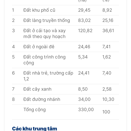
1
Đất khu phố cũ
29,45
8,92
2
Đất làng truyền thống
83,02
25,16
3
Đất ở cải tạo và xay
120,82
36,61
mới theo quy hoạch
4
Đất ở ngoài đê
24,46
7,41
5
Đất công trình công
5,34
1,62
cộng
6
Đất nhà trẻ, trường cấp
24,41
7,40
1,2
7
Đất cây xanh
8,50
2,58
8
Đất đường nhánh
34,00
10,30
Tổng cộng
330,00
100
Các khu trung tâm