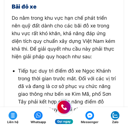
Bãi đỗ xe
Do nằm trong khu vực hạn chế phát triển
nên quỹ đất dành cho các bãi đỗ xe trong
khu vực rất khó khăn, khả năng đáp ứng
diện tích quy chuẩn xây dựng Việt Nam kém
khả thi. Để giải quyết nhu cầu này phải thực
hiện giải pháp quy hoạch như sau:
Tiếp tục duy trì điểm đỗ xe Ngọc Khánh
trong thời gian trước mắt. Đối với các vị trí
đã và đang là cơ sở phục vụ chức năng
giao thông như bến xe Kim Mã, phố Sơn
Tây phải kết hợp chức năng điểm đỗ
hoặc không chuyển đổi chức năng.
Với các tổ hợp công trình hay công trình
Gọi ngay
Liên hệ
Whatsapp
Messenger
Zalo
cao tầng được xây dựng trong tương lai