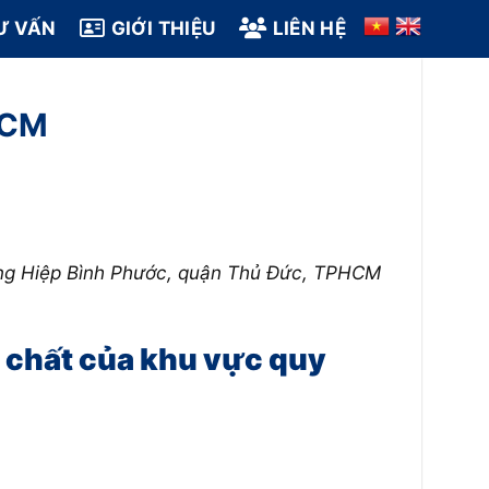
Ư VẤN
GIỚI THIỆU
LIÊN HỆ
HCM
ường Hiệp Bình Phước, quận Thủ Đức, TPHCM
nh chất của khu vực quy