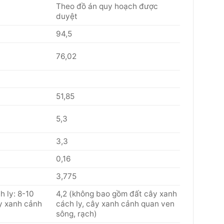
Theo đồ án quy hoạch được
duyệt
94,5
76,02
51,85
5,3
3,3
0,16
3,775
h ly: 8-10
4,2 (không bao gồm đất cây xanh
ây xanh cảnh
cách ly, cây xanh cảnh quan ven
sông, rạch)