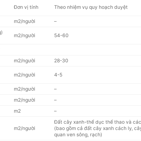
Đơn vị tính
Theo nhiệm vụ quy hoạch duyệt
m2/người
–
g)
m2/người
54-60
ở
m2/người
28-30
m2/người
4-5
m2/người
–
m2/người
–
m2
–
Đất cây xanh-thể dục thể thao và các
m2/người
(bao gồm cả đất cây xanh cách ly, c
quan ven sông, rạch)