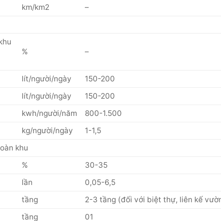
km/km2
–
 khu
%
–
lít/người/ngày
150-200
lít/người/ngày
150-200
kwh/người/năm
800-1.500
kg/người/ngày
1-1,5
toàn khu
%
30-35
lần
0,05-6,5
tầng
2-3 tầng (đối với biệt thự, liên kế vườ
tầng
01