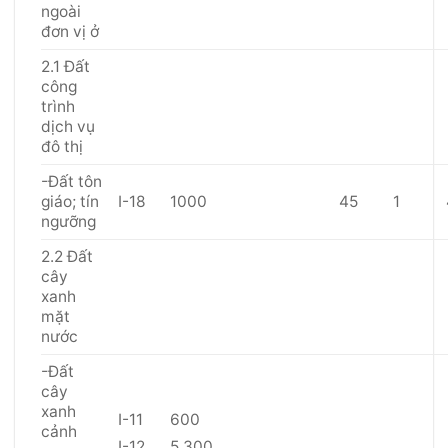
ngoài
đơn vị ở
2.1 Đất
công
trình
dịch vụ
đô thị
-Đất tôn
giáo; tín
I-18
1000
45
1
ngưỡng
2.2 Đất
cây
xanh
mặt
nước
-Đất
cây
xanh
I-11
600
cảnh
I-12
5.300