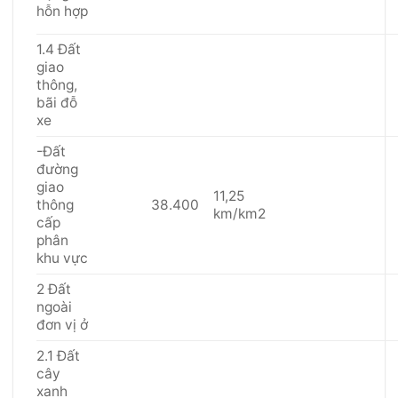
hỗn hợp
1.4 Đất
giao
thông,
bãi đỗ
xe
-Đất
đường
giao
11,25
thông
38.400
km/km2
cấp
phân
khu vực
2 Đất
ngoài
đơn vị ở
2.1 Đất
cây
xanh