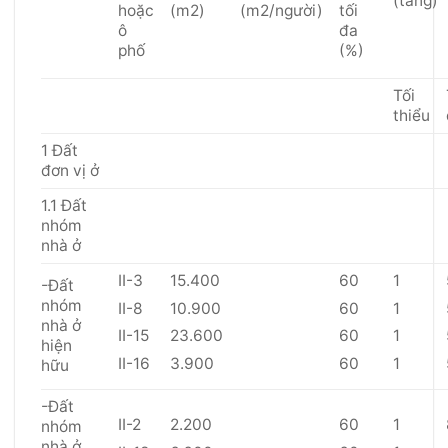
(tầng)
hoặc
(m2)
(m2/người)
tối
ô
đa
phố
(%)
Tối
thiểu
1 Đất
đơn vị ở
1.1 Đất
nhóm
nhà ở
II-3
15.400
60
1
-Đất
nhóm
II-8
10.900
60
1
nhà ở
II-15
23.600
60
1
hiện
II-16
3.900
60
1
hữu
-Đất
II-2
2.200
60
1
nhóm
nhà ở