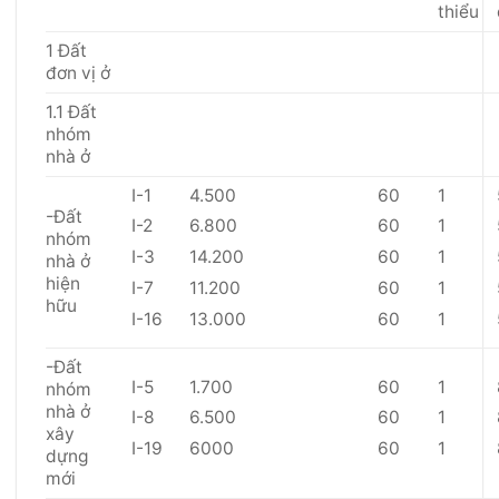
thiểu
1 Đất
đơn vị ở
1.1 Đất
nhóm
nhà ở
I-1
4.500
60
1
-Đất
I-2
6.800
60
1
nhóm
I-3
14.200
60
1
nhà ở
hiện
I-7
11.200
60
1
hữu
I-16
13.000
60
1
-Đất
I-5
1.700
60
1
nhóm
nhà ở
I-8
6.500
60
1
xây
I-19
6000
60
1
dựng
mới