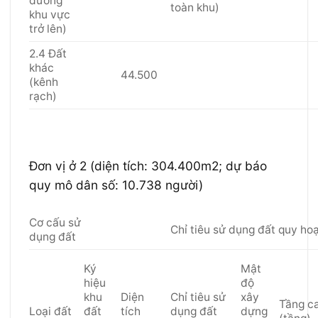
đường
toàn khu)
khu vực
trở lên)
2.4 Đất
khác
44.500
(kênh
rạch)
Đơn vị ở 2 (diện tích: 304.400m2; dự báo
quy mô dân số: 10.738 người)
Cơ cấu sử
Chỉ tiêu sử dụng đất quy hoạ
dụng đất
Ký
Mật
hiệu
độ
khu
Diện
Chỉ tiêu sử
xây
Tầng c
Loại đất
đất
tích
dụng đất
dựng