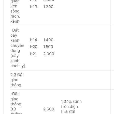
quan
ven
I-13
1.300
sông,
rạch,
kênh
-Đất
cây
I-14
1.400
xanh
chuyên
I-20
1.500
dùng
I-21
2.000
(cây
xanh
cách ly)
2.3 Đất
giao
thông
-Đất
giao
1,04% (tính
thông
trên diện
(từ
2.600
tích đất