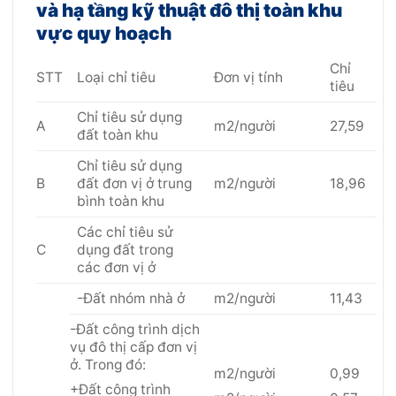
và hạ tầng kỹ thuật đô thị toàn khu
vực quy hoạch
Chỉ
STT
Loại chỉ tiêu
Đơn vị tính
tiêu
Chỉ tiêu sử dụng
A
m2/người
27,59
đất toàn khu
Chỉ tiêu sử dụng
B
đất đơn vị ở trung
m2/người
18,96
bình toàn khu
Các chỉ tiêu sử
C
dụng đất trong
các đơn vị ở
-Đất nhóm nhà ở
m2/người
11,43
-Đất công trình dịch
vụ đô thị cấp đơn vị
ở. Trong đó:
m2/người
0,99
+Đất công trình