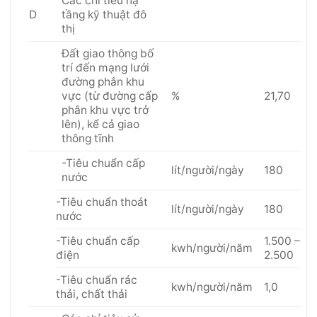
Các chỉ tiêu hạ
D
tầng kỹ thuật đô
thị
Đất giao thông bố
trí đến mạng lưới
đường phân khu
vực (từ đường cấp
%
21,70
phân khu vực trở
lên), kể cả giao
thông tĩnh
-Tiêu chuẩn cấp
lít/người/ngày
180
nước
-Tiêu chuẩn thoát
lít/người/ngày
180
nước
-Tiêu chuẩn cấp
1.500 –
kwh/người/năm
điện
2.500
-Tiêu chuẩn rác
kwh/người/năm
1,0
thải, chất thải