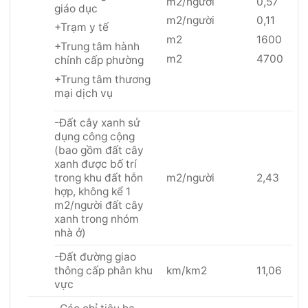
m2/người
0,57
giáo dục
m2/người
0,11
+Trạm y tế
m2
1600
+Trung tâm hành
m2
4700
chính cấp phường
+Trung tâm thương
mại dịch vụ
-Đất cây xanh sử
dụng công cộng
(bao gồm đất cây
xanh được bố trí
trong khu đất hỗn
m2/người
2,43
hợp, không kể 1
m2/người đất cây
xanh trong nhóm
nhà ở)
-Đất đường giao
thông cấp phân khu
km/km2
11,06
vực