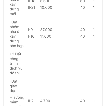
II-18
6.600
60
1
xây
II-21
10.600
40
1
dựng
mới
-Đất
nhóm
I-9
37.900
40
1
nhà ở
I-10
11.600
40
1
xây
dựng
hỗn hợp
1.2 Đất
công
trình
dịch vụ
đô thị
-Đất
giáo
dục
+Trường
II-7
4.700
40
1
mầm