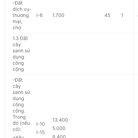
-Đất
dịch vụ-
thương
I-6
1.700
45
1
mại,
chợ
1.3 Đất
cây
xanh sử
dụng
công
cộng
-Đất
cây
xanh sử
dụng
công
cộng.
Trong
13.400
đó (nếu
I-10
5.000
có):
I-15
8.400
+Xây