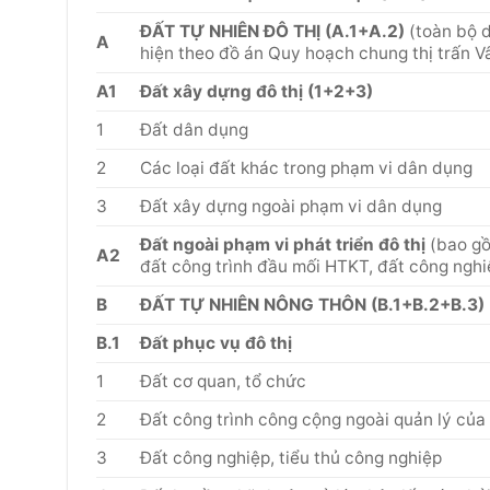
ĐẤT TỰ NHIÊN ĐÔ THỊ (A.1+A.2)
(toàn bộ d
A
hiện theo đồ án Quy hoạch chung thị trấn 
A1
Đất xây dựng đô thị (1+2+3)
1
Đất dân dụng
2
Các loại đất khác trong phạm vi dân dụng
3
Đất xây dựng ngoài phạm vi dân dụng
Đất ngoài phạm vi phát triển đô thị
(bao gồ
A2
đất công trình đầu mối HTKT, đất công ngh
B
ĐẤT TỰ NHIÊN NÔNG THÔN (B.1+B.2+B.3)
B.1
Đất phục vụ đô thị
1
Đất cơ quan, tổ chức
2
Đất công trình công cộng ngoài quản lý của 
3
Đất công nghiệp, tiểu thủ công nghiệp