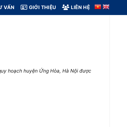
Ư VẤN
GIỚI THIỆU
LIÊN HỆ
 quy hoạch huyện Ứng Hòa, Hà Nội được