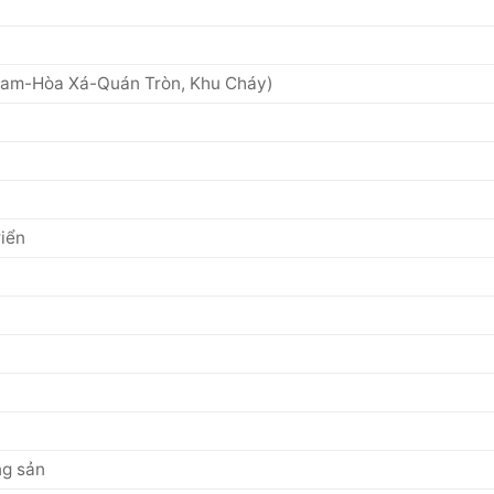
i
 Nam-Hòa Xá-Quán Tròn, Khu Cháy)
riển
ng sản