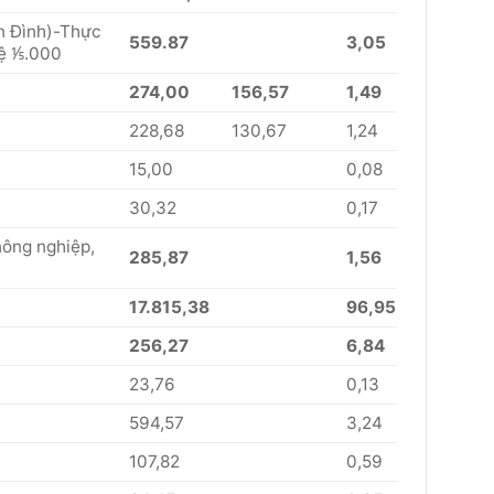
ân Đình)-Thực
559.87
3,05
lệ ⅕.000
274,00
156,57
1,49
228,68
130,67
1,24
15,00
0,08
30,32
0,17
nông nghiệp,
285,87
1,56
17.815,38
96,95
256,27
6,84
23,76
0,13
594,57
3,24
107,82
0,59