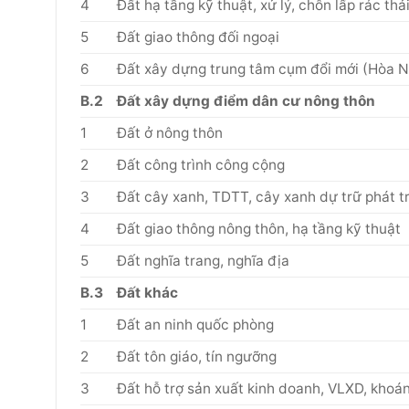
4
Đất hạ tầng kỹ thuật, xử lý, chôn lấp rác thả
5
Đất giao thông đối ngoại
6
Đất xây dựng trung tâm cụm đổi mới (Hòa
B.2
Đất xây dựng điểm dân cư nông thôn
1
Đất ở nông thôn
2
Đất công trình công cộng
3
Đất cây xanh, TDTT, cây xanh dự trữ phát t
4
Đất giao thông nông thôn, hạ tầng kỹ thuật
5
Đất nghĩa trang, nghĩa địa
B.3
Đất khác
1
Đất an ninh quốc phòng
2
Đất tôn giáo, tín ngưỡng
3
Đất hỗ trợ sản xuất kinh doanh, VLXD, khoá