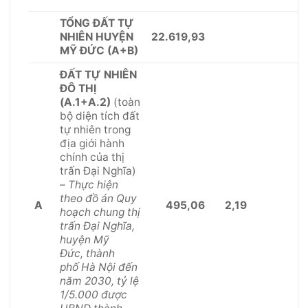
TỔNG ĐẤT TỰ
22.619,93
NHIÊN HUYỆN
MỸ ĐỨC (A+B)
ĐẤT TỰ NHIÊN
ĐÔ THỊ
(A.1+A.2)
(toàn
bộ diện tích đất
tự nhiên trong
địa giới hành
chính của thị
trấn Đại Nghĩa)
–
Thực hiện
theo đồ án Quy
A
495,06
2,19
hoạch chung thị
trấn Đại Nghĩa,
huyện Mỹ
Đức, thành
phố Hà Nội đến
năm 2030, tỷ lệ
1/5.000 được