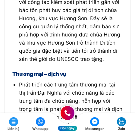
với công tác kiểm soát phát triển gắn với
bảo tồn phát huy các giá trị di tích chùa
Hương, khu vực Hương Sơn. Đây sẽ là
công cụ quản lý thống nhất, đảm bảo sự
phù hợp với định hướng đưa chùa Hương
và khu vực Hương Sơn trở thành Di tích
quốc gia đặc biệt và tiến tới trở thành di
sản thế giới do UNESCO trao tặng.
Thương mại – dịch vụ
Phát triển các trung tâm thương mại tại
thị trấn Đại Nghĩa với chức năng là các
trung tâm đa chức năng, hỗn hợp với
trọng tâm là phát triển thương mại và dịch
vụ du lịch. Nâng cấp hệ thống chợ nông
thôn, cải tạo hoặc xây mới các chợ nông
Gọi ngay
Liên hệ
Whatsapp
Messenger
Zalo
thôn đáp ứng yêu cầu, bố trí chợ đầu mối