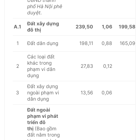
UBND thành
phố Hà Nội phê
duyệt.
Đất xây dựng
A.1
239,50
1,06
199,58
đô thị
1
198,11
0,88
165,09
Đất dân dụng
Các loại đất
khác trong
2
27,83
0,12
phạm vi dân
dụng
Đất xây dựng
3
13,56
0,06
ngoài phạm vi
dân dụng
Đất ngoài
phạm vi phát
triển đô
thị
(Bao gồm
đất nằm trong