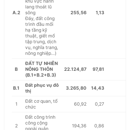
khu vực hành
lang thoát lũ
A.2
255,56
1,13
sông
Đáy, đất công
trình đầu mối
hạ tầng kỹ
thuật, giết mổ
tập trung, dịch
vụ, nghĩa trang,
nông nghiệp…)
ĐẤT TỰ NHIÊN
B
22.124,87
97,81
NÔNG THÔN
(B.1+B.2+B.3)
Đất phục vụ đô
B.1
3.265,80
14,43
thị
Đất cơ quan, tổ
1
60,92
0,27
chức
Đất công trình
công cộng
2
194,36
0,86
ngoài quản