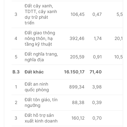
Đất cây xanh,
TDTT, cây xanh
3
106,45
0,47
5,5
dự trữ phát
triển
Đất giao thông
4
392,46
1,74
20,1
nông thôn, hạ
tầng kỹ thuật
Đất nghĩa trang,
5
205,59
0,91
10,5
nghĩa địa
B.3
16.150,17
71,40
Đất khác
Đất an ninh
1
899,34
3,98
quốc phòng
Đất tôn giáo, tín
2
88,38
0,39
ngưỡng
Đất hỗ trợ sản
3
160,12
0,70
xuất kinh doanh