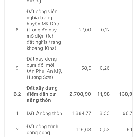
dưỡng
Đất công viên
nghĩa trang
huyện Mỹ Đức
8
27,00
0,12
(trong đó quy
mô diện tích
đất nghĩa trang
khoảng 10ha)
Đất xây dựng
cụm đổi mới
9
58,5
0,26
(An Phú, An Mỹ,
Hương Sơn)
Đất xây dựng
B.2
2.708,90
11,98
138,9
điểm dân cư
nông thôn
1
1.884,77
8,33
96,7
Đất ở nông thôn
Đất công trình
2
119,63
0,53
6,1
công cộng