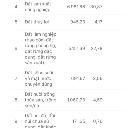
Đất sản xuất
4
6.981,66
30,87
nông nghiệp
5
945,23
4,17
Đất thủy lợi
Đất lâm nghiệp
(bao gồm đất
rừng phòng hộ,
6
5.151,69
22,78
đất rừng đặc
dụng, đất rừng
sản xuất)
Đất sông suối
7
691,67
3,06
và mặt nước
chuyên dùng
Đất nuôi trồng
8
1.060,73
4,69
thủy sản, trồng
sen/cá
Đất núi đá, đồi
9
171,35
0,76
núi chưa sử
dụng, đất khác