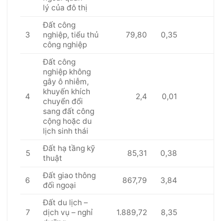
lý của đô thị
Đất công
3
79,80
0,35
nghiệp, tiểu thủ
công nghiệp
Đất công
nghiệp không
gây ô nhiễm,
khuyến khích
4
2,4
0,01
chuyển đổi
sang đất công
cộng hoặc du
lịch sinh thái
Đất hạ tầng kỹ
5
85,31
0,38
thuật
Đất giao thông
6
867,79
3,84
đối ngoại
Đất du lịch –
7
1.889,72
8,35
dịch vụ – nghỉ