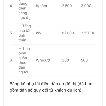
dụng
4
h/năm
2.500
3.000
điện
năng
cực đại
– Tổng
phụ tải
5
kW
87.000
225.000
tính
toán
– Tính
bình
quân
6
W/người
300
500
theo
đầu
người
Bảng kê phụ tải điện dân cư đô thị (đã bao
gồm dân số quy đổi từ khách du lịch)