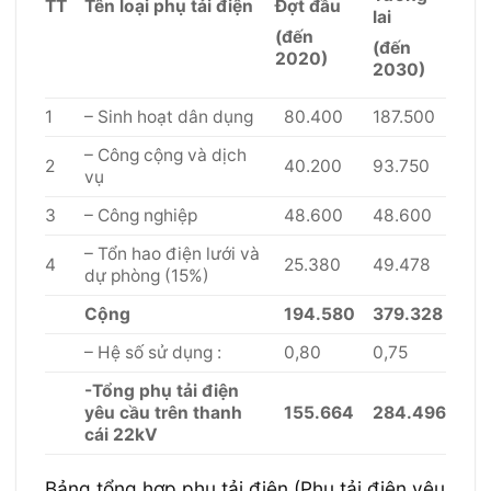
TT
Tên loại phụ tải điện
Đợt đầu
lai
(đến
(đến
2020)
2030)
1
– Sinh hoạt dân dụng
80.400
187.500
– Công cộng và dịch
2
40.200
93.750
vụ
3
– Công nghiệp
48.600
48.600
– Tổn hao điện lưới và
4
25.380
49.478
dự phòng (15%)
Cộng
194.580
379.328
– Hệ số sử dụng :
0,80
0,75
-Tổng phụ tải điện
yêu cầu trên thanh
155.664
284.496
cái 22kV
Bảng tổng hợp phụ tải điện (Phụ tải điện yêu