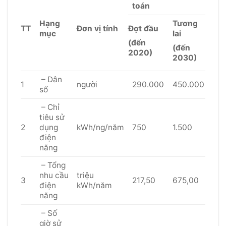
toán
Hạng
Tương
TT
Đơn vị tính
Đợt đầu
mục
lai
(đến
(đến
2020)
2030)
– Dân
1
người
290.000
450.000
số
– Chỉ
tiêu sử
2
dụng
kWh/ng/năm
750
1.500
điện
năng
– Tổng
nhu cầu
triệu
3
217,50
675,00
điện
kWh/năm
năng
– Số
giờ sử