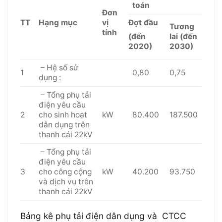
toán
Đơn
TT
Hạng mục
vị
Đợt đầu
Tương
tính
(đến
lai (đến
2020)
2030)
– Hệ số sử
1
0,80
0,75
dụng :
– Tổng phụ tải
điện yêu cầu
2
cho sinh hoạt
kW
80.400
187.500
dân dụng trên
thanh cái 22kV
– Tổng phụ tải
điện yêu cầu
3
cho công cộng
kW
40.200
93.750
và dịch vụ trên
thanh cái 22kV
Bảng kê phụ tải điện dân dụng và CTCC