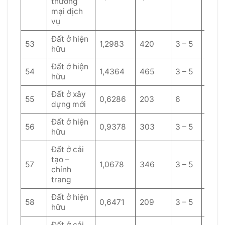
thương
mại dịch
vụ
Đất ở hiện
53
1,2983
420
3 – 5
60
hữu
Đất ở hiện
54
1,4364
465
3 – 5
60
hữu
Đất ở xây
55
0,6286
203
6
50
dựng mới
Đất ở hiện
56
0,9378
303
3 – 5
60
hữu
Đất ở cải
tạo –
57
1,0678
346
3 – 5
60
chỉnh
trang
Đất ở hiện
58
0,6471
209
3 – 5
60
hữu
Đất ở cải