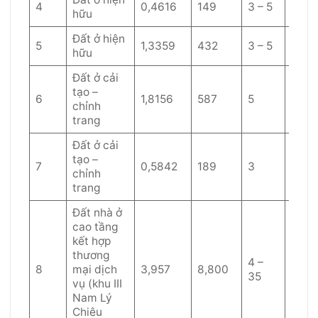
4
0,4616
149
3 – 5
60
hữu
Đất ở hiện
5
1,3359
432
3 – 5
60
hữu
Đất ở cải
tạo –
6
1,8156
587
5
40
chỉnh
trang
Đất ở cải
tạo –
7
0,5842
189
3
40
chỉnh
trang
Đất nhà ở
cao tầng
kết hợp
thương
4 –
8
mại dịch
3,957
8,800
30
35
vụ (khu III
Nam Lý
Chiêu