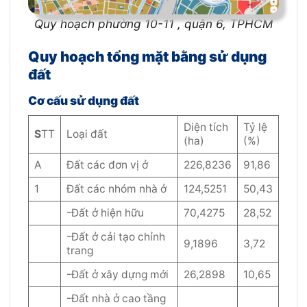
Quy hoạch phường 10-11 , quận 6, TPHCM
Quy hoạch tổng mặt bằng sử dụng
đất
Cơ cấu sử dụng đất
Diện tích
Tỷ lệ
S
TT
Loại đất
(ha)
(%)
A
Đất các đơn vị ở
226,8236
91,86
1
Đất các nhóm nhà ở
124,5251
50,43
-Đất ở hiện hữu
70,4275
28,52
-Đất ở cải tạo chỉnh
9,1896
3,72
trang
-Đất ở xây dựng mới
26,2898
10,65
-Đất nhà ở cao tầng