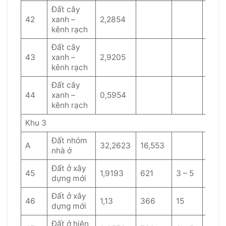
Đất cây
42
xanh –
2,2854
kênh rạch
Đất cây
43
xanh –
2,9205
kênh rạch
Đất cây
44
xanh –
0,5954
kênh rạch
Khu 3
Đất nhóm
A
32,2623
16,553
nhà ở
Đất ở xây
45
1,9193
621
3 – 5
60
dựng mới
Đất ở xây
46
1,13
366
15
40
dựng mới
Đất ở hiện