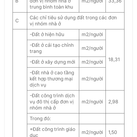
B
đơn vị nhóm nhà ở
m2/người
33,36
trung bình toàn khu
Các chỉ tiêu sử dụng đất trong các đơn
C
vị nhóm nhà ở
-Đất ở hiện hữu
m2/người
-Đất ở cải tạo chỉnh
m2/người
trang
18,31
-Đất ở xây dựng mới
m2/người
-Đất nhà ở cao tầng
kết hợp thương mại
m2/người
dịch vụ
-Đất công trình dịch
vụ đô thị cấp đơn vị
m2/người
2,98
nhóm nhà ở
Trong đó:
+Đất công trình giáo
m2/người
1,50
dục