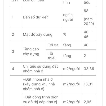
STT
Loại chỉ tiêu
tính
tiêu
68
nghìn
1
Dân số dự kiến
(năm
người
2020)
40 –
2
Mật độ xây dựng
%
45
Tối đa
tầng
40
Tầng cao
3
Tối
xây dựng
tầng
2
thiểu
Chỉ tiêu sử dụng đất
4
m2/người
33,36
nhóm nhà ở
+Đất nhóm nhà ở
(xây dựng khu nhà
m2/người
18,31
nhóm nhà ở)
+Đất công trình dịch
vụ đô thị cấp đơn vị
m2/người
2,95