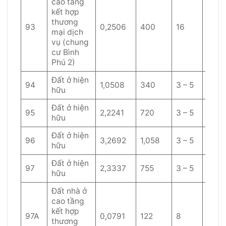
cao tầng
kết hợp
thương
93
0,2506
400
16
50
mại dịch
vụ (chung
cư Bình
Phú 2)
Đất ở hiện
94
1,0508
340
3 – 5
60
hữu
Đất ở hiện
95
2,2241
720
3 – 5
60
hữu
Đất ở hiện
96
3,2692
1,058
3 – 5
60
hữu
Đất ở hiện
97
2,3337
755
3 – 5
60
hữu
Đất nhà ở
cao tầng
kết hợp
97A
0,0791
122
8
60
thương