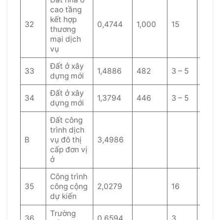
cao tầng
kết hợp
32
0,4744
1,000
15
40
thương
mại dịch
vụ
Đất ở xây
33
1,4886
482
3 – 5
60
dựng mới
Đất ở xây
34
1,3794
446
3 – 5
60
dựng mới
Đất công
trình dịch
B
vụ đô thị
3,4986
cấp đơn vị
ở
Công trình
35
công cộng
2,0279
16
40
dự kiến
Trường
36
0,6594
3
40