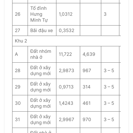
Tổ đình
26
Hưng
1,0312
3
40
Minh Tự
27
Bãi đậu xe
0,3532
Khu 2
Đất nhóm
A
11,722
4,639
nhà ở
Đất ở xây
28
2,9873
967
3 – 5
60
dựng mới
Đất ở xây
29
0,9713
314
3 – 5
60
dựng mới
Đất ở xây
30
1,4243
461
3 – 5
60
dựng mới
Đất ở xây
31
2,9967
970
3 – 5
60
dựng mới
Đất nhà ở