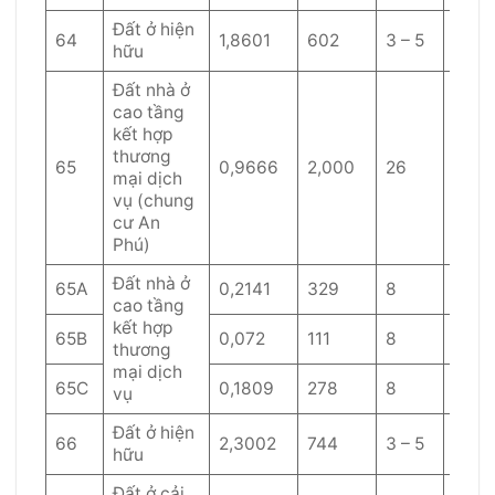
Đất ở hiện
64
1,8601
602
3 – 5
60
hữu
Đất nhà ở
cao tầng
kết hợp
thương
65
0,9666
2,000
26
40
mại dịch
vụ (chung
cư An
Phú)
Đất nhà ở
65A
0,2141
329
8
50
cao tầng
kết hợp
65B
0,072
111
8
60
thương
mại dịch
65C
0,1809
278
8
50
vụ
Đất ở hiện
66
2,3002
744
3 – 5
60
hữu
Đất ở cải