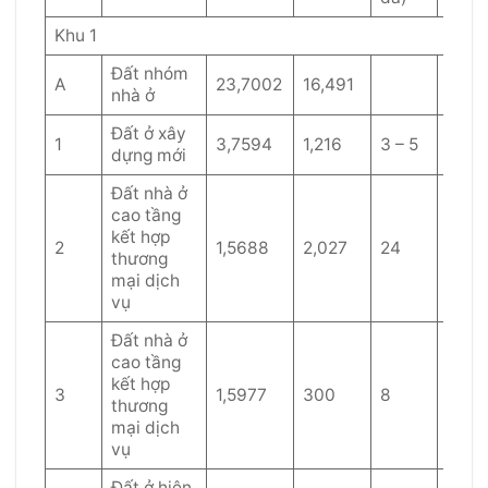
Khu 1
Đất nhóm
A
23,7002
16,491
nhà ở
Đất ở xây
1
3,7594
1,216
3 – 5
60
dựng mới
Đất nhà ở
cao tầng
kết hợp
2
1,5688
2,027
24
32
thương
mại dịch
vụ
Đất nhà ở
cao tầng
kết hợp
3
1,5977
300
8
50
thương
mại dịch
vụ
Đất ở hiện