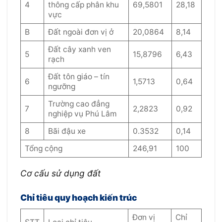
4
thông cấp phân khu
69,5801
28,18
vực
B
Đất ngoài đơn vị ở
20,0864
8,14
Đất cây xanh ven
5
15,8796
6,43
rạch
Đất tôn giáo – tín
6
1,5713
0,64
ngưỡng
Trường cao đẳng
7
2,2823
0,92
nghiệp vụ Phú Lâm
8
Bãi đậu xe
0.3532
0,14
Tổng cộng
246,91
100
Cơ cấu sử dụng đất
Chỉ tiêu quy hoạch kiến trúc
Đơn vị
Chỉ