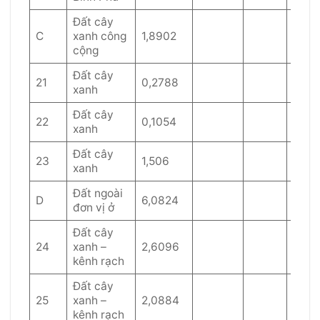
Đất cây
C
xanh công
1,8902
cộng
Đất cây
21
0,2788
xanh
Đất cây
22
0,1054
xanh
Đất cây
23
1,506
xanh
Đất ngoài
D
6,0824
đơn vị ở
Đất cây
24
xanh –
2,6096
kênh rạch
Đất cây
25
xanh –
2,0884
kênh rạch