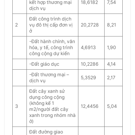
kết hợp thương mại
18,6182
7,54
dịch vụ
Đất công trình dịch
2
vụ đô thị cấp đơn vị
20,2728
8,21
ở
-Đất hành chính, văn
hóa, y tế, công trình
4,6913
1,90
công cộng dự kiến
-Đất giáo dục
10,2286
4,14
-Đất thương mại –
5,3529
2,17
dịch vụ
Đất cây xanh sử
dụng công cộng
(không kể 1
3
12,4456
5,04
m2/người đất cây
xanh trong nhóm nhà
ở)
Đất đường giao