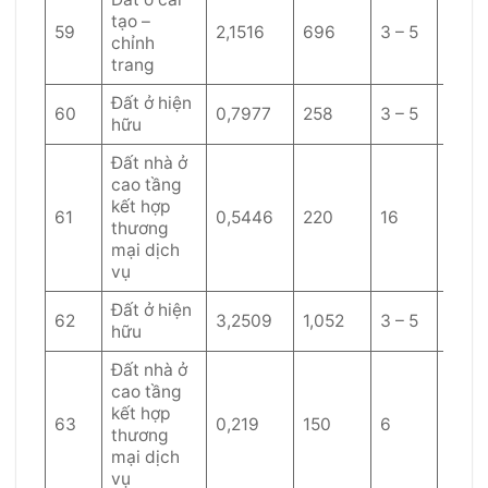
tạo –
59
2,1516
696
3 – 5
60
chỉnh
trang
Đất ở hiện
60
0,7977
258
3 – 5
60
hữu
Đất nhà ở
cao tầng
kết hợp
61
0,5446
220
16
50
thương
mại dịch
vụ
Đất ở hiện
62
3,2509
1,052
3 – 5
60
hữu
Đất nhà ở
cao tầng
kết hợp
63
0,219
150
6
50
thương
mại dịch
vụ