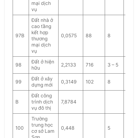
mại dịch
vụ
Đất nhà ở
cao tầng
kết hợp
97B
0,0575
88
8
60
thương
mại dịch
vụ
Đất ở hiện
98
2,2133
716
3 – 5
60
hữu
Đất ở xây
99
0,3149
102
8
40
dựng mới
Đất công
B
trình dịch
7,8784
vụ đô thị
Trường
trung học
100
0,448
5
40
cơ sở Lam
Sơn