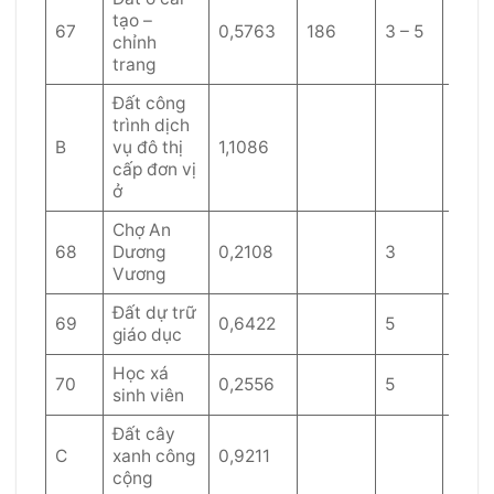
tạo –
67
0,5763
186
3 – 5
60
chỉnh
trang
Đất công
trình dịch
B
vụ đô thị
1,1086
cấp đơn vị
ở
Chợ An
68
Dương
0,2108
3
40
Vương
Đất dự trữ
69
0,6422
5
40
giáo dục
Học xá
70
0,2556
5
40
sinh viên
Đất cây
C
xanh công
0,9211
cộng