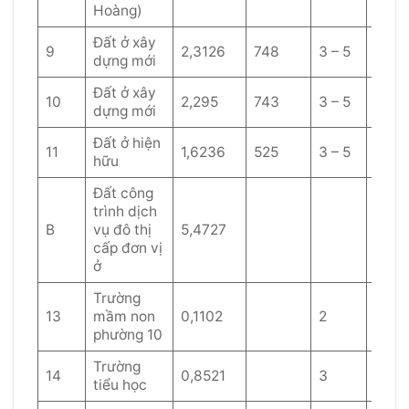
Hoàng)
Đất ở xây
9
2,3126
748
3 – 5
60
dựng mới
Đất ở xây
10
2,295
743
3 – 5
60
dựng mới
Đất ở hiện
11
1,6236
525
3 – 5
60
hữu
Đất công
trình dịch
B
vụ đô thị
5,4727
cấp đơn vị
ở
Trường
13
mầm non
0,1102
2
40
phường 10
Trường
14
0,8521
3
40
tiểu học