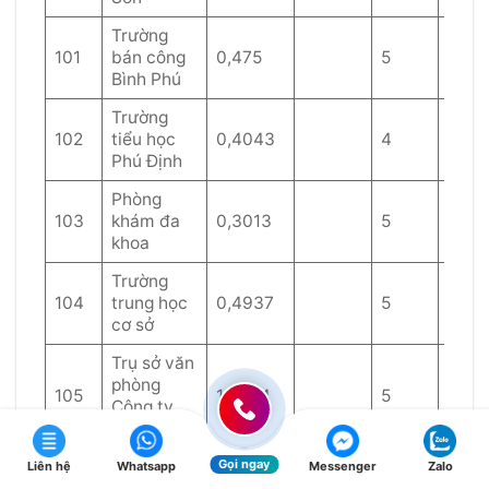
Trường
101
bán công
0,475
5
40
Bình Phú
Trường
102
tiểu học
0,4043
4
40
Phú Định
Phòng
103
khám đa
0,3013
5
40
khoa
Trường
104
trung học
0,4937
5
40
cơ sở
Trụ sở văn
phòng
105
1,8884
5
40
Công ty
Bitis
Gọi ngay
Trung tâm
Liên hệ
Whatsapp
Messenger
Zalo
106
bồi dưỡng
0,2572
5
40