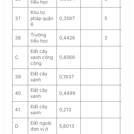
tiểu học
Khu tư
37
pháp quận
0,3597
5
40
6
Trường
38
0,4426
3
40
tiểu học
Đất cây
C
xanh công
0,8566
cộng
Đất cây
39
0,1937
xanh
Đất cây
40
0,4499
xanh
Đất cây
41
0,213
xanh
Đất ngoài
D
5,8013
đơn vị ở