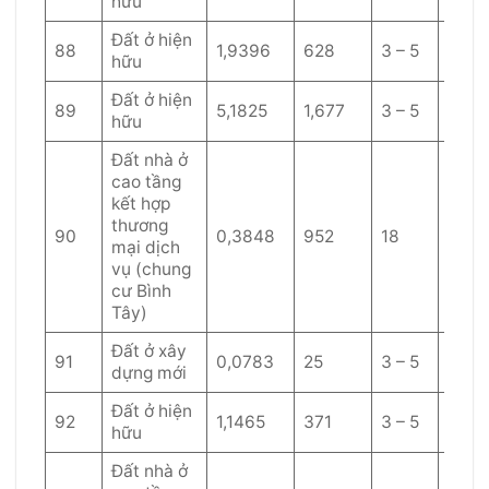
hữu
Đất ở hiện
88
1,9396
628
3 – 5
60
hữu
Đất ở hiện
89
5,1825
1,677
3 – 5
60
hữu
Đất nhà ở
cao tầng
kết hợp
thương
90
0,3848
952
18
40
mại dịch
vụ (chung
cư Bình
Tây)
Đất ở xây
91
0,0783
25
3 – 5
60
dựng mới
Đất ở hiện
92
1,1465
371
3 – 5
60
hữu
Đất nhà ở