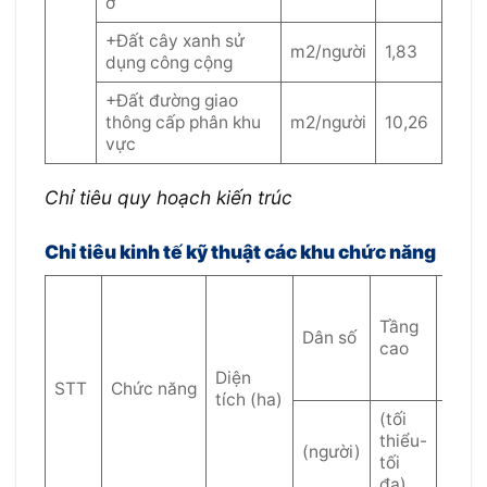
ở
+Đất cây xanh sử
m2/người
1,83
dụng công cộng
+Đất đường giao
thông cấp phân khu
m2/người
10,26
vực
Chỉ tiêu quy hoạch kiến trúc
Chỉ tiêu kinh tế kỹ thuật các khu chức năng
mật
Tầng
độ
Dân số
cao
xây
dựng
Diện
STT
Chức năng
tích (ha)
(tối
thiểu-
(người)
(%)
tối
đa)