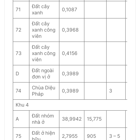
Đất cây
71
0,1087
xanh
Đất cây
72
xanh công
0,3968
viên
Đất cây
73
xanh công
0,4156
viên
Đất ngoài
D
0,3989
đơn vị ở
Chùa Diệu
74
0,3989
3
40
Pháp
Khu 4
Đất nhóm
A
38,9942
15,775
nhà ở
Đất ở hiện
75
2,7955
905
3 – 5
60
hữu