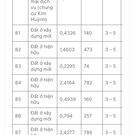
mại dịch
vụ (chung
cư Kim
Huỳnh)
Đất ở xây
81
0,4326
140
3 – 5
60
dựng mới
Đất ở hiện
82
1,4603
473
3 – 5
60
hữu
Đất ở xây
83
0,2295
74
3 – 5
60
dựng mới
Đất ở hiện
84
2,4164
782
3 – 5
60
hữu
Đất ở hiện
85
0,4939
160
3 – 5
60
hữu
Đất ở xây
86
0,794
257
3 – 5
60
dựng mới
Đất ở hiện
87
2,4277
786
3 – 5
60