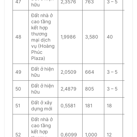
47
2,3576
763
3 – 5
60
hữu
Đất nhà ở
cao tầng
kết hợp
thương
50 –
48
1,9986
3,580
40
mại dịch
60
vụ (Hoàng
Phúc
Plaza)
Đất ở hiện
49
2,0509
664
3 – 5
60
hữu
Đất ở hiện
50
2,4879
805
3 – 5
60
hữu
Đất ở xây
51
0,5581
181
18
50
dựng mới
Đất nhà ở
cao tầng
kết hợp
52
0,6099
1,000
12
50