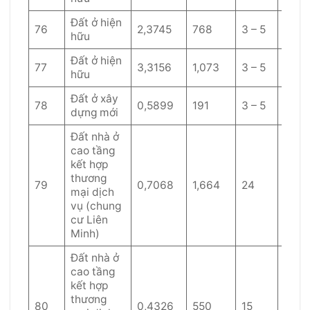
Đất ở hiện
76
2,3745
768
3 – 5
60
hữu
Đất ở hiện
77
3,3156
1,073
3 – 5
60
hữu
Đất ở xây
78
0,5899
191
3 – 5
60
dựng mới
Đất nhà ở
cao tầng
kết hợp
thương
79
0,7068
1,664
24
45
mại dịch
vụ (chung
cư Liên
Minh)
Đất nhà ở
cao tầng
kết hợp
thương
80
0,4326
550
15
45