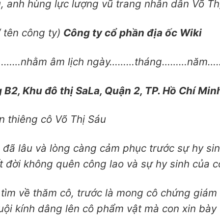
, anh hùng lực lượng vũ trang nhân dân Võ Th
 tên công ty)
Công ty cổ phần địa ốc Wiki
………nhằm âm lịch ngày………tháng………năm……
B2, Khu đô thị SaLa, Quận 2, TP. Hồ Chí Min
n thiêng cô Võ Thị Sáu
đã lâu và lòng càng cảm phục trước sự hy si
 đời không quên công lao và sự hy sinh của 
để tìm về thăm cô, trước là mong cô chứng giám
ội kính dâng lên cô phẩm vật mà con xin bày 