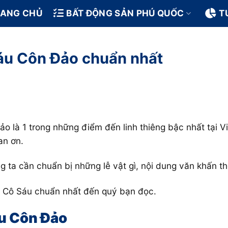
RANG CHỦ
BẤT ĐỘNG SẢN PHÚ QUỐC
T
Sáu Côn Đảo chuẩn nhất
 là 1 trong những điểm đến linh thiêng bậc nhất tại 
an ơn.
 ta cần chuẩn bị những lễ vật gì, nội dung văn khấn t
ấn Cô Sáu chuẩn nhất đến quý bạn đọc.
áu Côn Đảo