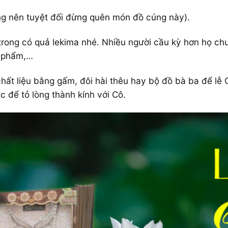
ắng nên tuyệt đối đừng quên món đồ cúng này).
trong có quả lekima nhé. Nhiều người cầu kỳ hơn họ c
ỹ phẩm,…
hất liệu bằng gấm, đôi hài thêu hay bộ đồ bà ba để lễ 
 để tỏ lòng thành kính với Cô.