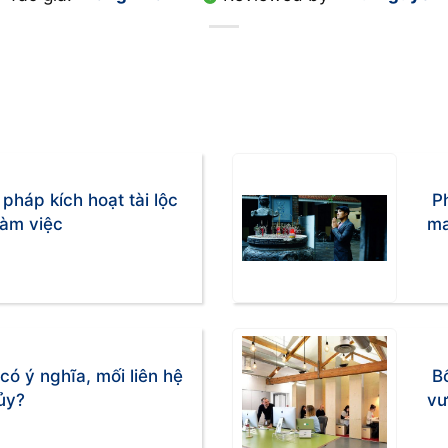
háp kích hoạt tài lộc
P
làm việc
m
có ý nghĩa, mối liên hệ
B
ủy?
vư