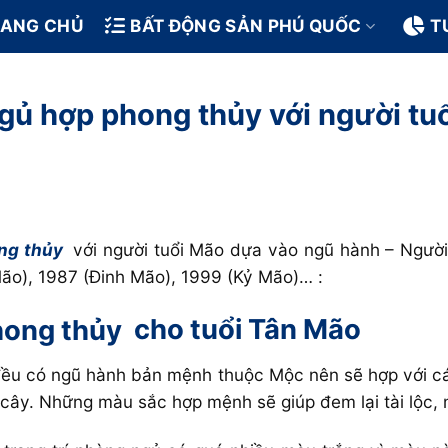
RANG CHỦ
BẤT ĐỘNG SẢN PHÚ QUỐC
T
ngủ hợp phong thủy với người tu
ng thủy
với người tuổi Mão dựa vào ngũ hành – Người
ão), 1987 (Đinh Mão), 1999 (Kỷ Mão)… :
hong thủy
cho tuổi Tân Mão
ều có ngũ hành bản mệnh thuộc Mộc nên sẽ hợp với cá
cây. Những màu sắc hợp mệnh sẽ giúp đem lại tài lộc,