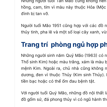
Những người tuổi Tân Mão cũng không nên 
hồng, cam, tím vì màu này thuộc Hỏa (Mộc 
đình bị tan vỡ.
Người tuổi Mão 1951 cũng hợp với các đồ n
thủy tinh, pha lê và một số loại cây xanh,
Trang trí
phòng ngủ hợp p
Những người sinh năm Quý Mão (1963) có n
Thổ sinh Kim) hoặc màu trắng, xám là màu b
mệnh Kim. Ngoài ra, chủ nhà cũng không n
dương, đen vì thuộc Thủy (Kim sinh Thủy).
tiền bạc hoặc có thể ốm đau bệnh tật.
Với người tuổi Quý Mão, những đồ nội thất l
đồ gốm sứ, đá phong thủy vì có ngũ hành th