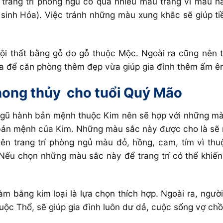
trang trí phòng ngủ có quá nhiều màu trắng vì màu 
sinh Hỏa). Việc tránh những màu xung khắc sẽ giúp tiề
ội thất bằng gỗ do gỗ thuộc Mộc. Ngoài ra cũng nên
 vừa để căn phòng thêm đẹp vừa giúp gia đình thêm ấm 
hong thủy
cho tuổi Quý Mão
gũ hành bản mệnh thuộc Kim nên sẽ hợp với những mà
ản mệnh của Kim. Những màu sắc này được cho là sẽ ma
ên trang trí phòng ngủ màu đỏ, hồng, cam, tím vì t
 Nếu chọn những màu sắc này để trang trí có thể khiế
àm bằng kim loại là lựa chọn thích hợp. Ngoài ra, ngườ
uộc Thổ, sẽ giúp gia đình luôn dư dả, cuộc sống vợ ch