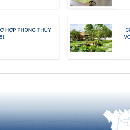
Ở HỢP PHONG THỦY
C
8)
VỚ