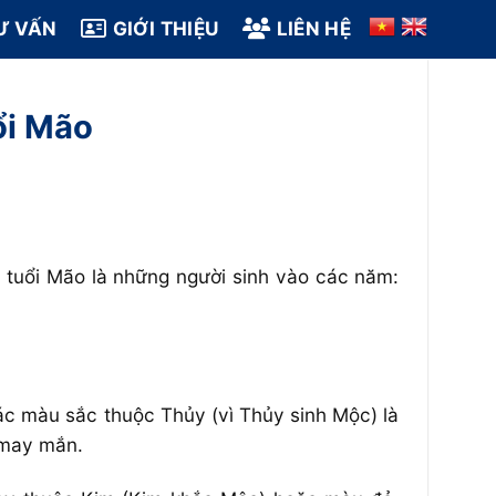
Ư VẤN
GIỚI THIỆU
LIÊN HỆ
ổi Mão
 tuổi Mão là những người sinh vào các năm:
c màu sắc thuộc Thủy (vì Thủy sinh Mộc) là
 may mắn.