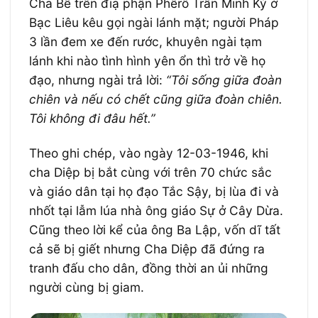
Cha Bề trên điạ phận Phêrô Trần Minh Ký ở
Bạc Liêu kêu gọi ngài lánh mặt; người Pháp
3 lần đem xe đến rước, khuyên ngài tạm
lánh khi nào tình hình yên ổn thì trở về họ
đạo, nhưng ngài trả lời:
“Tôi sống giữa đoàn
chiên và nếu có chết cũng giữa đoàn chiên.
Tôi không đi đâu hết.”
Theo ghi chép, vào ngày 12-03-1946, khi
cha Diệp bị bắt cùng với trên 70 chức sắc
và giáo dân tại họ đạo Tắc Sậy, bị lùa đi và
nhốt tại lẫm lúa nhà ông giáo Sự ở Cây Dừa.
Cũng theo lời kể của ông Ba Lập, vốn dĩ tất
cả sẽ bị giết nhưng Cha Diệp đã đứng ra
tranh đấu cho dân, đồng thời an ủi những
người cùng bị giam.