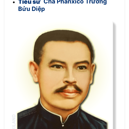
Tiểu sử
Cha Phanxicô Trương
Bửu Diệp