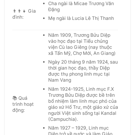
Cha ngài là Micae Trương Văn
Đặng
👨‍👨‍👧 Gia
đình
:
Mẹ ngài là Lucia Lê Thị Thanh
Năm 1909, Trương Bửu Diệp
vào học đạo tại Tiểu chủng
viện Cù lao Giêng (nay thuộc
xã Tấn Mỹ, Chợ Mới, An Giang)
Ngày 20 tháng 9 năm 1924, sau
thời gian học đạo, thầy Diệp
được thụ phong linh mục tại
Nam Vang
Năm 1924-1925, Linh mục F.X
Trương Bửu Diệp được bề trên
📚 Quá
bổ nhiệm làm linh mục phó của
trình hoạt
giáo xứ Hố Trư, một giáo xứ của
động
:
người Việt sinh sống tại Kandal
(Campuchia).
Năm 1927 – 1929, Linh mục
Diệp trở về nước và làm Giáo