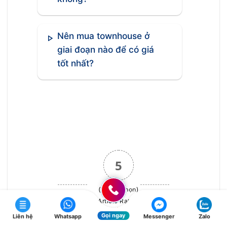
Nên mua townhouse ở
giai đoạn nào để có giá
tốt nhất?
5
(1 bình chọn)
Article Rating
Gọi ngay
Liên hệ
Whatsapp
Messenger
Zalo