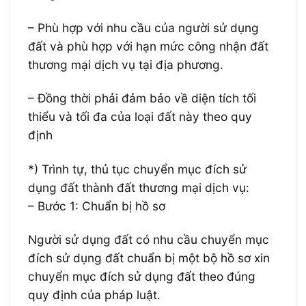
– Phù hợp với nhu cầu của người sử dụng
đất và phù hợp với hạn mức công nhận đất
thương mại dịch vụ tại địa phương.
– Đồng thời phải đảm bảo về diện tích tối
thiểu và tối đa của loại đất này theo quy
định
*) Trình tự, thủ tục chuyển mục đích sử
dụng đất thành đất thương mại dịch vụ:
– Bước 1: Chuẩn bị hồ sơ
Người sử dụng đất có nhu cầu chuyển mục
đích sử dụng đất chuẩn bị một bộ hồ sơ xin
chuyển mục đích sử dụng đất theo đúng
quy định của pháp luật.