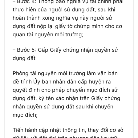
– Bước 4: Thông báo nghĩa vụ tài chính phải
thực hiện của người sử dụng đất, sau khi
hoàn thành xong nghĩa vụ này người sử
dụng đất nộp lại giấy tờ chứng minh cho cơ
quan tài nguyên môi trường;
– Bước 5: Cấp Giấy chứng nhận quyền sử
dụng đất
Phòng tài nguyên môi trường làm văn bản
đề trình Ủy ban nhân dân cấp huyện ra
quyết định cho phép chuyển mục đích sử
dụng đất, ký tên xác nhận trên Giấy chứng
nhận quyền sử dụng đất sau khi chuyển
mục đích;
Tiến hành cập nhật thông tin, thay đổi cơ sở