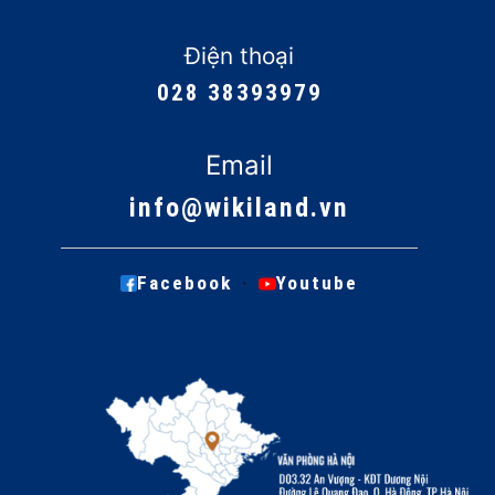
Điện thoại
028 38393979
Email
info@wikiland.vn
·
Facebook
Youtube