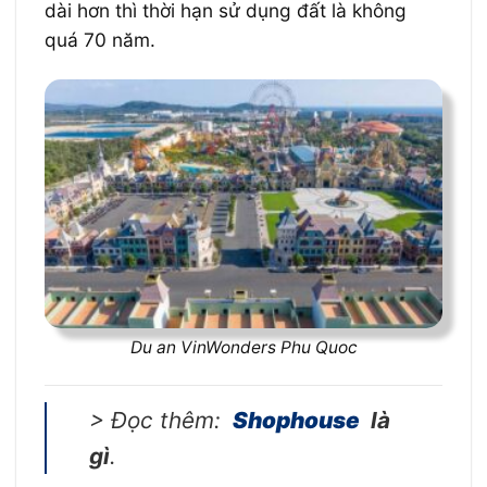
dài hơn thì thời hạn sử dụng đất là không
quá 70 năm.
Du an VinWonders Phu Quoc
> Đọc thêm:
Shophouse
là
gì
.