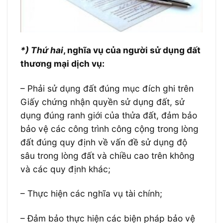
*) Thứ hai
, nghĩa vụ của người sử dụng đất
thương mại dịch vụ:
– Phải sử dụng đất đúng mục đích ghi trên
Giấy chứng nhận quyền sử dụng đất, sử
dụng đúng ranh giới của thửa đất, đảm bảo
bảo vệ các công trình công cộng trong lòng
đất đúng quy định về vấn đề sử dụng độ
sâu trong lòng đất và chiều cao trên không
và các quy định khác;
– Thực hiện các nghĩa vụ tài chính;
– Đảm bảo thực hiện các biện pháp bảo vệ