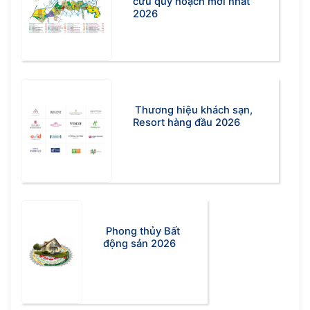
cứu quy hoạch mới nhất
2026
Thương hiệu khách sạn,
Resort hàng đầu 2026
Phong thủy Bất
động sản 2026