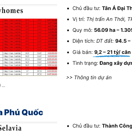
Chủ đầu tư:
Tân Á Đại T
Vị trí:
Thị trấn An Thới, 
Quy mô:
56.09 ha – 1.3
Diện tích:
DT đất:
94.5 –
Giá bán:
9,2 – 21 tỷ/ căn
Tình trạng:
Đang xây dự
>> Thông tin dự án
a Phú Quốc
Chủ đầu tư:
Thành Công