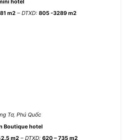
mini hotel
481 m2
– DTXD:
805 -3289 m2
ơng Tơ, Phú Quốc
n Boutique hotel
42.5 m2
– DTXD:
620 – 735 m2