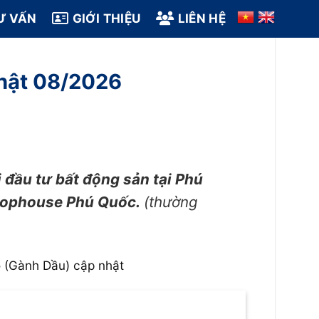
Ư VẤN
GIỚI THIỆU
LIÊN HỆ
hật 08/2026
 đầu tư bất động sản tại Phú
Shophouse Phú Quốc.
(thường
o (Gành Dầu) cập nhật