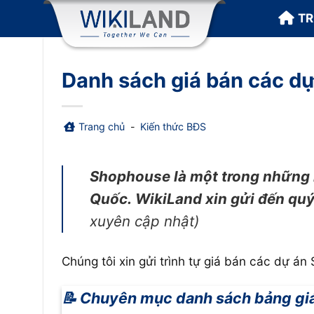
Bỏ
T
qua
nội
dung
Danh sách giá bán các d
Trang chủ
-
Kiến thức BĐS
Shophouse là một trong những l
Quốc.
WikiLand xin gửi đến qu
xuyên cập nhật)
Chúng tôi xin gửi trình tự giá bán các dự 
📝 Chuyên mục danh sách bảng giá 