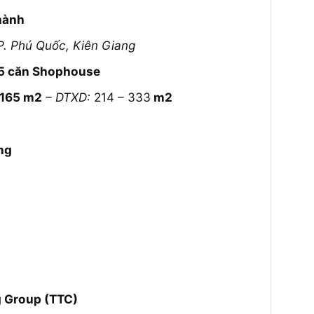
hành
TP. Phú Quốc, Kiên Giang
05 căn Shophouse
 165 m2
– DTXD:
214 – 333
m2
ng
 Group (TTC)