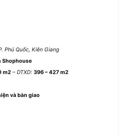
TP. Phú Quốc, Kiên Giang
ăn Shophouse
0 m2
– DTXD:
396 – 427 m2
iện và bàn giao