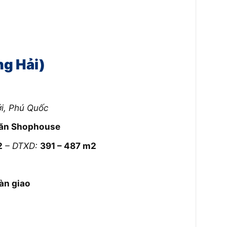
ng Hải)
ới, Phú Quốc
căn Shophouse
2
– DTXD:
391 – 487 m2
àn giao