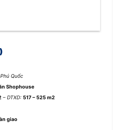
)
– Phú Quốc
căn Shophouse
2
– DTXD:
517 – 525 m2
àn giao