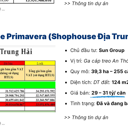
>> Thông tin dự án
ge Primavera (Shophouse Địa Tru
Chủ đầu tư:
Sun Group
Vị trí:
Ga cáp treo An Th
Quy mô:
39,3 ha – 255 
Diện tích:
DT đất:
124 m
Giá bán:
29 – 31 tỷ/ căn
Tình trạng:
Đã và đang b
>> Thông tin dự án