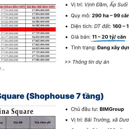
Vị trí:
Vịnh Đầm, Ấp Suối
Quy mô:
290 ha – 99 c
Diện tích:
DT đất:
160 – 
Giá bán:
11 – 20 tỷ/ căn
Tình trạng:
Đang xây dự
>> Thông tin dự án
Square (Shophouse 7 tầng)
Chủ đầu tư:
BIMGroup
Vị trí:
Bãi Trường, xã Dư