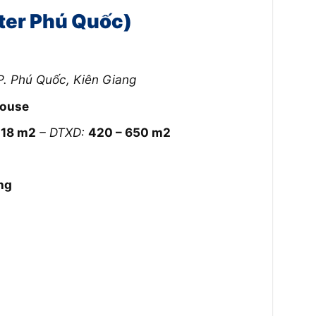
ter Phú Quốc)
TP. Phú Quốc, Kiên Giang
house
218 m2
– DTXD:
420 – 650 m2
ng