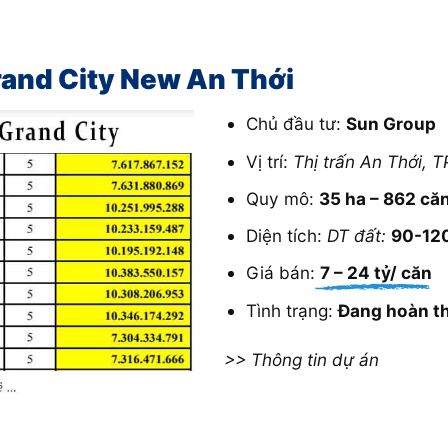
and City New An Thới
Chủ đầu tư:
Sun Group
Vị trí:
Thị trấn An Thới, 
Quy mô:
35 ha – 862 c
Diện tích:
DT đất:
90-12
Giá bán:
7 – 24 tỷ/ căn
Tình trạng:
Đang hoàn th
>> Thông tin dự án