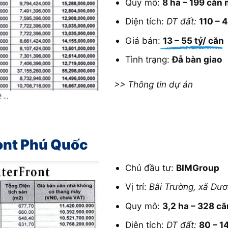
Quy mô:
8 ha – 199 căn 
Diện tích:
DT đất:
110 – 
Giá bán:
13 – 55 tỷ/ căn
Tình trạng:
Đẫ bàn giao
>> Thông tin dự án
ont Phú Quốc
Chủ đầu tư:
BIMGroup
Vị trí:
Bãi Trường, xã Dư
Quy mô:
3,2 ha – 328 că
Diện tích:
DT đất:
80 – 1