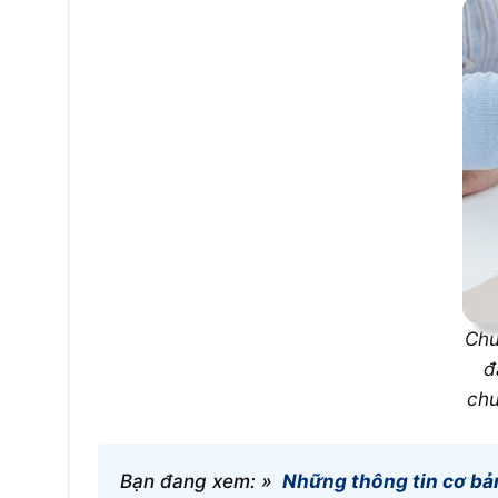
Chu
đ
chu
Bạn đang xem: »
Những thông tin cơ bả