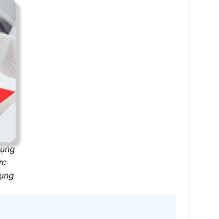
dụng
ức
dụng