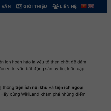
 VẤN
GIỚI THIỆU
LIÊN HỆ
iện ích hoàn hảo là yếu tố then chốt để đảm
ơn vị tư vấn bất động sản uy tín, luôn cập
hệ thống
tiện ích nội khu
và
tiện ích ngoại
ội. Hãy cùng WikiLand khám phá những điểm