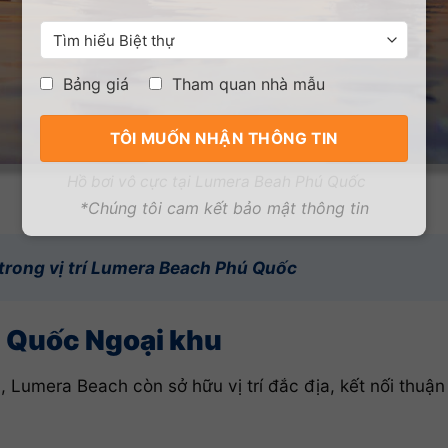
Bảng giá
Tham quan nhà mẫu
Hồ bơi vô cực tại Lumera Beah Phú Quốc
*Chúng tôi cam kết bảo mật thông tin
rong vị trí Lumera Beach Phú Quốc
ú Quốc Ngoại khu
 Lumera Beach còn sở hữu vị trí đắc địa, kết nối thuận 