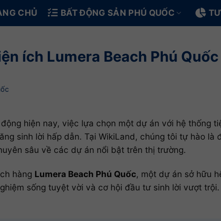
ANG CHỦ
BẤT ĐỘNG SẢN PHÚ QUỐC
TƯ
 tiện ích Lumera Beach Phú Quốc
uốc
 động hiện nay, việc lựa chọn một dự án với hệ thống t
g sinh lời hấp dẫn. Tại WikiLand, chúng tôi tự hào là đ
huyên sâu về các dự án nổi bật trên thị trường.
hách hàng
Lumera Beach Phú Quốc
, một dự án sở hữu 
hiệm sống tuyệt vời và cơ hội đầu tư sinh lời vượt tr