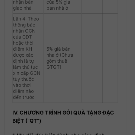
nhận bàn
của 5% giá
giao nhà
bán nhà ở
Lần 4: Theo
thông báo
nhận GCN
của CĐT
hoặc thời
điểm KH
5% giá bán
được xác
nhà ở (Chưa
định là tự
gồm thuế
làm thủ tục
GTGT)
xin cấp GCN
tùy thuộc
vào thời
điểm nào
đến trước
IV. CHƯƠNG TRÌNH GÓI QUÀ TẶNG ĐẶC
BIỆT (“QT”)