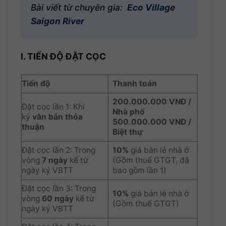
Bài viết từ chuyên gia:
Eco Village
Saigon River
I. TIẾN ĐỘ ĐẶT CỌC
Tiến độ
Thanh toán
200.000.000 VNĐ /
Đặt cọc lần 1: Khi
Nhà phố
ký
văn bản thỏa
500.000.000 VNĐ /
thuận
Biệt thự
Đặt cọc lần 2: Trong
10%
giá bán lẻ nhà ở
vòng
7 ngày
kể từ
(Gồm thuế GTGT, đã
ngày ký VBTT
bao gồm lần 1)
Đặt cọc lần 3: Trong
10%
giá bán lẻ nhà ở
vòng
60 ngày
kể từ
(Gồm thuế GTGT)
ngày ký VBTT