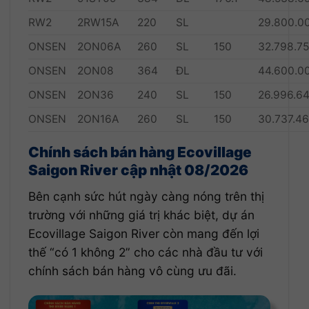
RW2
2RW15A
220
SL
29.800.0
ONSEN
2ON06A
260
SL
150
32.798.75
ONSEN
2ON08
364
ĐL
44.600.0
ONSEN
2ON36
240
SL
150
26.996.6
ONSEN
2ON16A
260
SL
150
30.737.46
Chính sách bán hàng Ecovillage
Saigon River
cập nhật 08/2026
Bên cạnh sức hút ngày càng nóng trên thị
trường với những giá trị khác biệt, dự án
Ecovillage Saigon River còn mang đến lợi
thế “có 1 không 2” cho các nhà đầu tư với
chính sách bán hàng vô cùng ưu đãi.