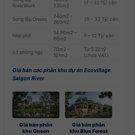
17 – 32 Tỷ/ căn
RiverWark
230m2
240m2 –
Song lập Onsen
26 – 33 Tỷ/ căn
260m2
54.96m2 –
Nhà phố
8 – 12 Tỷ/ căn
66m2
70m2 –
Từ 3.22 tỷ
03 phòng ngủ
101m2
(chưa VAT)
Giá bán các phân khu dự án Ecovillage
Saigon River
Giá bán phân
Giá bán phân
khu Onsen
khu Blue Forest