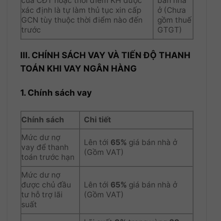
của CĐT hoặc thời điểm KH được
bán nhà
xác định là tự làm thủ tục xin cấp
ở (Chưa
GCN tùy thuộc thời điểm nào đến
gồm thuế
trước
GTGT)
III. CHÍNH SÁCH VAY VÀ TIẾN ĐỘ THANH
TOÁN KHI VAY NGÂN HÀNG
1. Chính sách vay
Chính sách
Chi tiết
Mức dư nợ
Lên tới
65%
giá bán nhà ở
vay để thanh
(Gồm VAT)
toán trước hạn
Mức dư nợ
được chủ đầu
Lên tới
65%
giá bán nhà ở
tư hỗ trợ lãi
(Gồm VAT)
suất