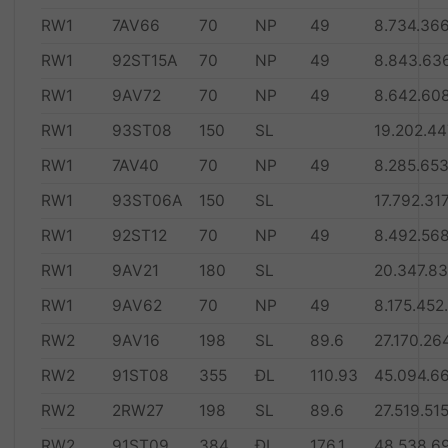
RW1
7AV66
70
NP
49
8.734.366
RW1
92ST15A
70
NP
49
8.843.63
RW1
9AV72
70
NP
49
8.642.60
RW1
93ST08
150
SL
19.202.44
RW1
7AV40
70
NP
49
8.285.65
RW1
93ST06A
150
SL
17.792.31
RW1
92ST12
70
NP
49
8.492.56
RW1
9AV21
180
SL
20.347.83
RW1
9AV62
70
NP
49
8.175.452
RW2
9AV16
198
SL
89.6
27.170.26
RW2
91ST08
355
ĐL
110.93
45.094.6
RW2
2RW27
198
SL
89.6
27.519.51
RW2
91ST09
384
ĐL
176.1
48.538.6