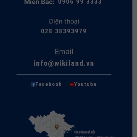
Miền Bắc:
0906 99 3333
Điện thoại
028 38393979
Email
info@wikiland.vn
·
Facebook
Youtube