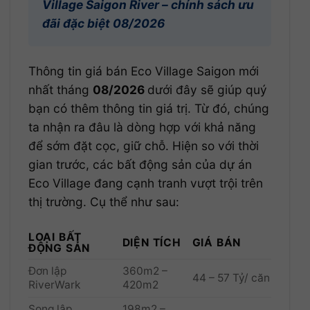
Village Saigon River – chính sách ưu
đãi đặc biệt 08/2026
Thông tin giá bán Eco Village Saigon mới
nhất tháng
08/2026
dưới đây sẽ giúp quý
bạn có thêm thông tin giá trị. Từ đó, chúng
ta nhận ra đâu là dòng hợp với khả năng
để sớm đặt cọc, giữ chỗ. Hiện so với thời
gian trước, các bất động sản của dự án
Eco Village đang cạnh tranh vượt trội trên
thị trường. Cụ thể như sau:
LOẠI BẤT
DIỆN TÍCH
GIÁ BÁN
ĐỘNG SẢN
Đơn lập
360m2 –
44 – 57 Tỷ/ căn
RiverWark
420m2
Song lập
198m2 –