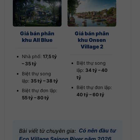
Giá bán phân
Giá bán phân
khu All Blue
khu Onsen
Village 2
Nhà phố:
17,5 tỷ
Biệt thự song
– 35 tỷ
lập:
34 tỷ – 40
Biệt thự song
tỷ
lập:
35 tỷ – 38 tỷ
Biệt thự đơn lập:
Biệt thự đơn lập:
40 tỷ – 60 tỷ
55 tỷ – 80 tỷ
Bài viết từ chuyên gia:
Có nên đầu tư
Eco Village Saigon River năm 2026