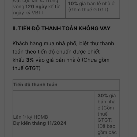
Đặt cọc lần 4: Trong
10%
giá bán lẻ nhà ở
vòng
120 ngày
kể từ
(Gồm thuế GTGT)
ngày ký VBTT
II. TIẾN ĐỘ THANH TOÁN KHÔNG VAY
Khách hàng mua nhà phố, biệt thự thanh
toán theo tiến độ chuẩn được chiết
khấu
3%
vào giá bán nhà ở (Chưa gồm
thuế GTGT)
Tiến độ thanh toán
30%
giá
bán nhà
ở (Gồm
thuế
Lần 1: ký HĐMB
GTGT)
Dự kiến tháng 11/2024
(Đã bao
gồm các