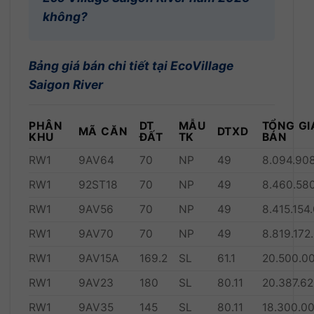
không?
Bảng giá bán chi tiết tại EcoVillage
Saigon River
PHÂN
DT
MẪU
TỔNG GI
MÃ CĂN
DTXD
KHU
ĐẤT
TK
BÁN
RW1
9AV64
70
NP
49
8.094.90
RW1
92ST18
70
NP
49
8.460.58
RW1
9AV56
70
NP
49
8.415.154
RW1
9AV70
70
NP
49
8.819.172
RW1
9AV15A
169.2
SL
61.1
20.500.0
RW1
9AV23
180
SL
80.11
20.387.6
RW1
9AV35
145
SL
80.11
18.300.0