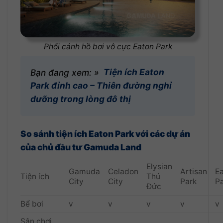
Phối cảnh hồ bơi vô cực Eaton Park
Bạn đang xem: »
Tiện ích Eaton
Park đỉnh cao – Thiên đường nghỉ
dưỡng trong lòng đô thị
So sánh tiện ích Eaton Park với các dự án
của chủ đầu tư Gamuda Land
Elysian
Gamuda
Celadon
Artisan
E
Tiện ích
Thủ
City
City
Park
P
Đức
Bể bơi
v
v
v
v
v
Sân chơi