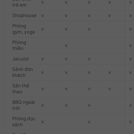
v
v
v
v
v
trẻ em
Shophouse
v
v
v
v
v
Phòng
v
v
v
v
gym, yoga
Phòng
v
v
thiền
Jacuzzi
v
v
v
v
Sảnh đón
v
v
v
v
v
khách
Sân thể
v
v
v
v
v
thao
BBQ ngoài
v
v
v
v
trời
Phòng đọc
v
v
v
sách