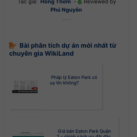
Tác giả:
Hồng Thơm
-
Reviewed by
Phú Nguyễn
Bài phân tích dự án mới nhất từ
chuyên gia WikiLand
Pháp lý Eaton Park có
uy tín không?
Giá bán Eaton Park Quận
2 – chính sách ưu đãi đặc