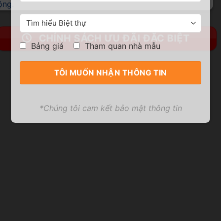
ộng.
CHÍNH SÁCH ƯU ĐÃI ĐẶC BIỆT
Bảng giá
Tham quan nhà mẫu
*Chúng tôi cam kết bảo mật thông tin