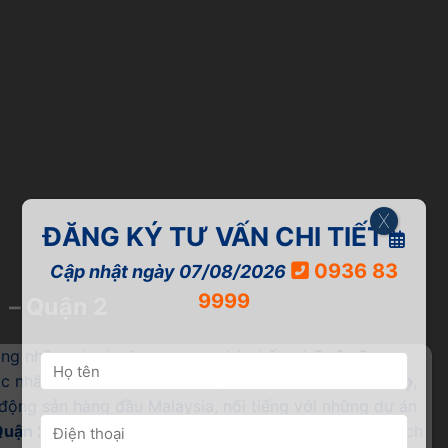
X
ĐĂNG KÝ TƯ VẤN CHI TIẾT
0936 83
Cập nhật ngày 07/08/2026
9999
– Quận 2
ong những dự án được mong chờ nhất tại
Quận 2,
c nhất, tọa lạc tại trục đường huyết mạch
Mai Chí Thọ
,
động sản hàng đầu Malaysia, nổi tiếng với những dự án
Quận 2
mang đến những căn hộ đẳng cấp, hội tụ tiện ích