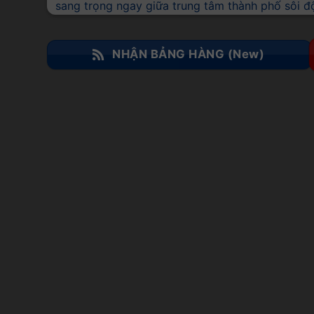
sang trọng ngay giữa trung tâm thành phố sôi đ
NHẬN BẢNG HÀNG (New)