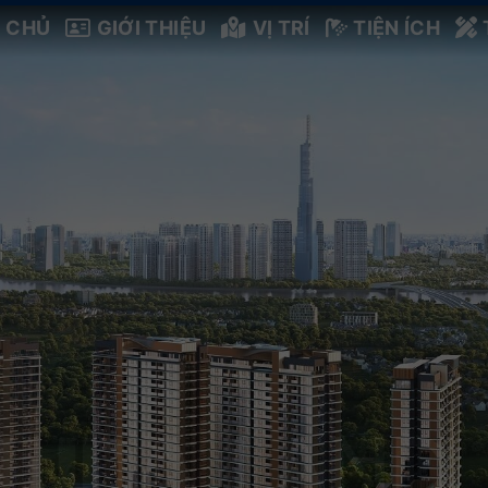
 CHỦ
GIỚI THIỆU
VỊ TRÍ
TIỆN ÍCH