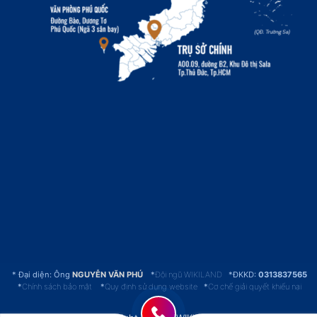
Đại diện: Ông
NGUYỄN VĂN PHÚ
*
Đội ngũ WIKILAND
*ĐKKD:
0313837565
*
Chính sách bảo mật
*
Quy định sử dụng website
*
Cơ chế giải quyết khiếu nại