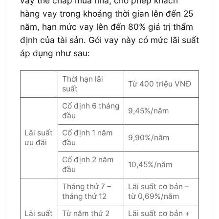
vay thế chấp mua nhà, cho phép khách
hàng vay trong khoảng thời gian lên đến 25
năm, hạn mức vay lên đến 80% giá trị thẩm
định của tài sản. Gói vay này có mức lãi suất
áp dụng như sau:
Thời hạn lãi
Từ 400 triệu VNĐ
suất
Cố định 6 tháng
9,45%/năm
đầu
Lãi suất
Cố định 1 năm
9,90%/năm
ưu đãi
đầu
Cố định 2 năm
10,45%/năm
đầu
Tháng thứ 7 –
Lãi suất cơ bản –
tháng thứ 12
từ 0,69%/năm
Lãi suất
Từ năm thứ 2
Lãi suất cơ bản +