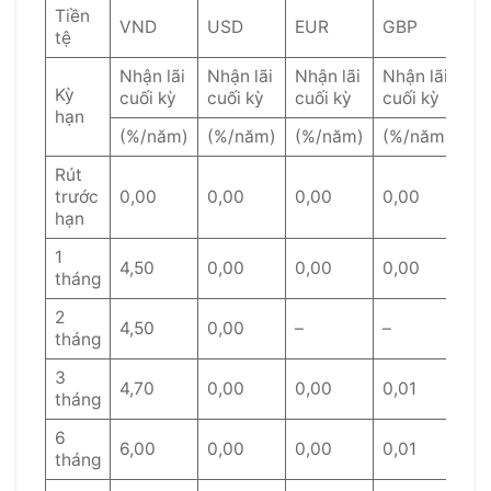
Tiền
VND
USD
EUR
GBP
S
tệ
Nhận lãi
Nhận lãi
Nhận lãi
Nhận lãi
Nh
Kỳ
cuối kỳ
cuối kỳ
cuối kỳ
cuối kỳ
cu
hạn
(%/năm)
(%/năm)
(%/năm)
(%/năm)
(%
Rút
trước
0,00
0,00
0,00
0,00
0,
hạn
1
4,50
0,00
0,00
0,00
0,
tháng
2
4,50
0,00
–
–
–
tháng
3
4,70
0,00
0,00
0,01
0,
tháng
6
6,00
0,00
0,00
0,01
0,
tháng