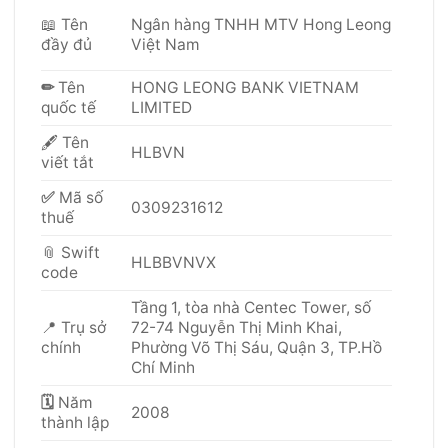
📖 Tên
Ngân hàng TNHH MTV Hong Leong
đầy đủ
Việt Nam
✏
Tên
HONG LEONG BANK VIETNAM
quốc tế
LIMITED
🖋 Tên
HLBVN
viết tắt
✅
Mã số
0309231612
thuế
📎 Swift
HLBBVNVX
code
Tầng 1, tòa nhà Centec Tower, số
📍
Trụ sở
72-74 Nguyễn Thị Minh Khai,
chính
Phường Võ Thị Sáu, Quận 3, TP.Hồ
Chí Minh
🗓
Năm
2008
thành lập