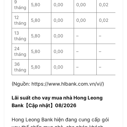
9
5,80
0,00
0,00
0,02
0,
tháng
12
5,80
0,00
0,00
0,02
0,
tháng
13
5,80
0,00
–
–
–
tháng
24
5,80
0,00
–
–
–
tháng
36
5,80
0,00
–
–
–
tháng
(Nguồn: https://www.hlbank.com.vn/vi/)
Lãi suất cho vay mua nhà Hong Leong
Bank【Cập nhật】08/2026
Hong Leong Bank hiện đang cung cấp gói