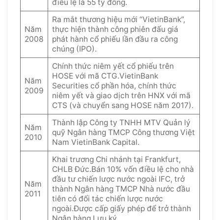
điều lệ là 55 tỷ đồng.
Ra mắt thương hiệu mới “VietinBank”,
Năm
thực hiện thành công phiên đấu giá
2008
phát hành cổ phiếu lần đầu ra công
chúng (IPO).
Chính thức niêm yết cổ phiếu trên
HOSE với mã CTG.VietinBank
Năm
Securities cổ phần hóa, chính thức
2009
niêm yết và giao dịch trên HNX với mã
CTS (và chuyển sang HOSE năm 2017).
Thành lập Công ty TNHH MTV Quản lý
Năm
quỹ Ngân hàng TMCP Công thương Việt
2010
Nam VietinBank Capital.
Khai trương Chi nhánh tại Frankfurt,
CHLB Đức.Bán 10% vốn điều lệ cho nhà
đầu tư chiến lược nước ngoài IFC, trở
Năm
thành Ngân hàng TMCP Nhà nước đầu
2011
tiên có đối tác chiến lược nước
ngoài.Được cấp giấy phép để trở thành
Ngân hàng Lưu ký