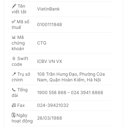
🖋 Tên
VietinBank
viết tắt
✅
Mã số
0100111948
thuế
📊 Mã
chứng
CTG
khoán
📎 Swift
ICBV VN VX
code
📍
Trụ sở
108 Trần Hưng Đạo, Phường Cửa
chính
Nam, Quận Hoàn Kiếm, Hà Nội
📞 Tổng
1900 558 868 – 024 3941 8868
đài
📠 Fax
024-39421032
🗓
Ngày
26/03/1988
hoạt động