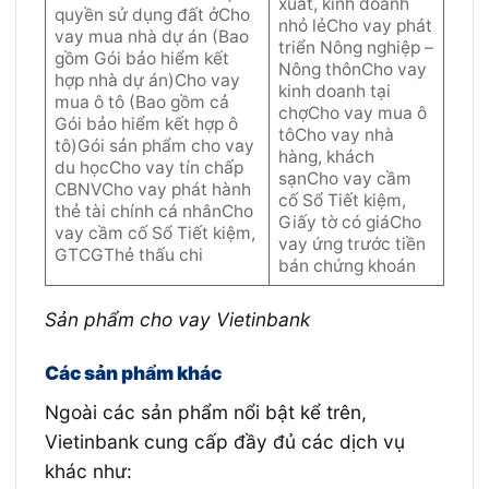
xuất, kinh doanh
quyền sử dụng đất ởCho
nhỏ lẻCho vay phát
vay mua nhà dự án (Bao
triển Nông nghiệp –
gồm Gói bảo hiểm kết
Nông thônCho vay
hợp nhà dự án)Cho vay
kinh doanh tại
mua ô tô (Bao gồm cả
chợCho vay mua ô
Gói bảo hiểm kết hợp ô
tôCho vay nhà
tô)Gói sản phẩm cho vay
hàng, khách
du họcCho vay tín chấp
sạnCho vay cầm
CBNVCho vay phát hành
cố Sổ Tiết kiệm,
thẻ tài chính cá nhânCho
Giấy tờ có giáCho
vay cầm cố Sổ Tiết kiệm,
vay ứng trước tiền
GTCGThẻ thấu chi
bán chứng khoán
Sản phẩm cho vay Vietinbank
Các sản phẩm khác
Ngoài các sản phẩm nổi bật kể trên,
Vietinbank cung cấp đầy đủ các dịch vụ
khác như: