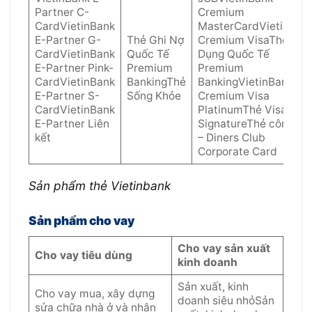
Partner C-
Cremium
CardVietinBank
MasterCardVietinBan
E-Partner G-
Thẻ Ghi Nợ
Cremium VisaThẻ Tín
CardVietinBank
Quốc Tế
Dụng Quốc Tế
E-Partner Pink-
Premium
Premium
CardVietinBank
BankingThẻ
BankingVietinBank
E-Partner S-
Sống Khỏe
Cremium Visa
CardVietinBank
PlatinumThẻ Visa
E-Partner Liên
SignatureThẻ công ty
kết
– Diners Club
Corporate Card
Sản phẩm thẻ Vietinbank
Sản phẩm cho vay
Cho vay sản xuất
Cho vay tiêu dùng
kinh doanh
Sản xuất, kinh
Cho vay mua, xây dựng
doanh siêu nhỏSản
sửa chữa nhà ở và nhận