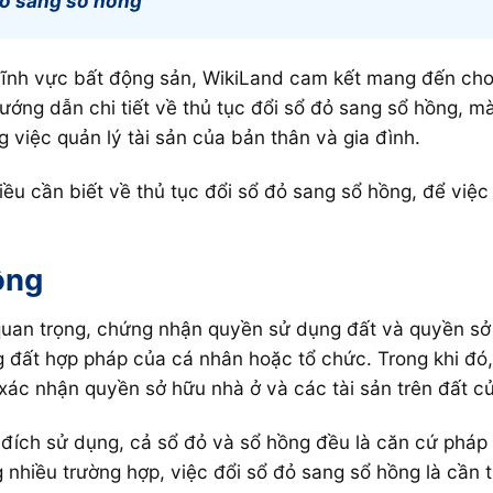
đỏ sang sổ hồng
 lĩnh vực bất động sản, WikiLand cam kết mang đến cho
ướng dẫn chi tiết về thủ tục đổi sổ đỏ sang sổ hồng, mà 
g việc quản lý tài sản của bản thân và gia đình.
 cần biết về thủ tục đổi sổ đỏ sang sổ hồng, để việc 
ồng
ý quan trọng, chứng nhận quyền sử dụng đất và quyền s
g đất hợp pháp của cá nhân hoặc tổ chức. Trong khi đó
 xác nhận quyền sở hữu nhà ở và các tài sản trên đất c
ích sử dụng, cả sổ đỏ và sổ hồng đều là căn cứ pháp l
g nhiều trường hợp, việc đổi sổ đỏ sang sổ hồng là cần