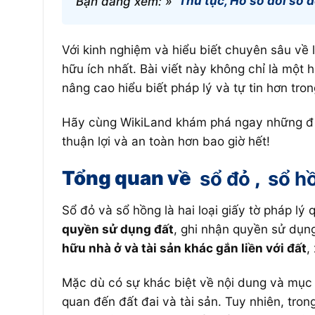
Bạn đang xem: »
Thủ tục, Hồ sơ đổi sổ 
Với kinh nghiệm và hiểu biết chuyên sâu về
hữu ích nhất. Bài viết này không chỉ là một h
nâng cao hiểu biết pháp lý và tự tin hơn tron
Hãy cùng WikiLand khám phá ngay những điều
thuận lợi và an toàn hơn bao giờ hết!
Tổng quan về
sổ đỏ
,
sổ h
Sổ đỏ và sổ hồng là hai loại giấy tờ pháp l
quyền sử dụng đất
, ghi nhận quyền sử dụn
hữu nhà ở và tài sản khác gắn liền với đất
,
Mặc dù có sự khác biệt về nội dung và mục đ
quan đến đất đai và tài sản. Tuy nhiên, tron