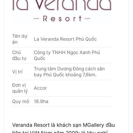
Tên dự
La Veranda Resort Phú Quốc
án
Chủ
Công ty TNHH Ngọc Xanh Phú
đầu tư
Quốc
Trung tâm Dương Đông cách sân
Vị trí
bay Phú Quốc khoảng 7,6km.
Đơn vị
Accor
quản lý
Quy mô
18.9ha
Veranda Resort là khách sạn MGallery đầu
tiên tại Việt Nam năm 2009; là khu nghỉ