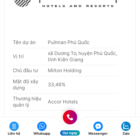
Tên dự án
Pullman Phú Quốc
xã Dương Tơ, huyện Phú Quốc,
Vị trí
tỉnh Kiên Giang
Chủ đầu tư
Milton Holding
Mật độ xây
33,48%
dựng
Thương hiệu
Accor Hotels
quản lý
Khu nghỉ dưỡng Pullman Phú Quốc là dự
Gọi ngay
Liên hệ
Whatsapp
Messenger
Zalo
án quan trọng thuộc Khu phức hợp xã