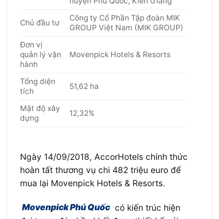
huyện Phú Quốc, Kiên Giang
Công ty Cổ Phần Tập đoàn MIK
Chủ đầu tư
GROUP Việt Nam (MIK GROUP)
Đơn vị
quản lý vận
Movenpick Hotels & Resorts
hành
Tổng diện
51,62 ha
tích
Mật độ xây
12,32%
dựng
Ngày 14/09/2018, AccorHotels chính thức
hoàn tất thương vụ chi 482 triệu euro để
mua lại Movenpick Hotels & Resorts.
Movenpick Phú Quốc
có kiến trúc hiện