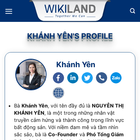
Bỏ
qua
nội
dung
KHÁNH YÊN'S PROFILE
Khánh Yên
Bà
Khánh Yên
, với tên đầy đủ là
NGUYỄN THỊ
KHÁNH YÊN
, là một trong những nhân vật
truyền cảm hứng và thành công trong lĩnh vực
bất động sản. Với niềm đam mê và tầm nhìn
sắc sảo, bà là
Co-Founder
và
Phó Tổng Giám