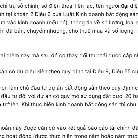
ỉ trụ sở chính, số điện thoại liên lạc, tên người đại di
h tại khoản 2 Điều 6 của Luật Kinh doanh bất động sản,
a vào kinh doanh (nếu có), thông tin về số lượng, loạ
ản đã bán, chuyển nhượng, cho thuê mua và số lượng, lo
tại điểm này mà sau đó có thay đổi thì phải được cập nh
sản có đủ điều kiện theo quy định tại Điều 9, Điều 55 
họn làm chủ đầu tư dự án bất động sản theo quy định c
đầu tư đối với dự án có quy mô sử dụng đất dưới 20 ha
 trở lên. Khi thực hiện kinh doanh bất động sản thì chủ
khoản này được căn cứ vào kết quả báo cáo tài chính đ
g hoạt động (được thực hiện trong năm hoặc năm trước 