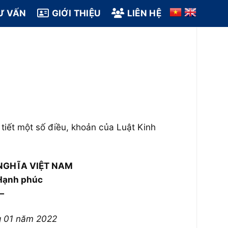
Ư VẤN
GIỚI THIỆU
LIÊN HỆ
tiết một số điều, khoản của Luật Kinh
NGHĨA VIỆT NAM
 Hạnh phúc
—
g 01 năm 2022