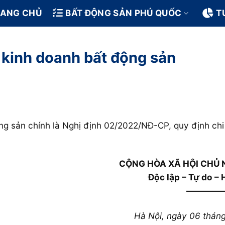
RANG CHỦ
BẤT ĐỘNG SẢN PHÚ QUỐC
T
 kinh doanh bất động sản
g sản chính là Nghị định 02/2022/NĐ-CP, quy định chi 
CỘNG HÒA XÃ HỘI CHỦ 
Độc lập – Tự do –
————
Hà Nội, ngày 06 thán