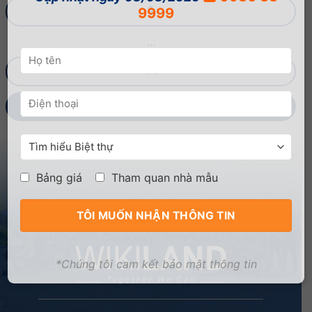
1
9999
…
14
15
Bảng giá
Tham quan nhà mẫu
*Chúng tôi cam kết bảo mật thông tin