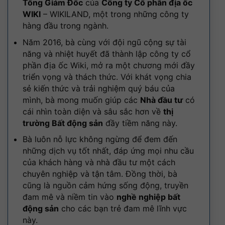
Tổng Giám Đốc
của
Công ty Cổ phần địa ốc
WIKI
– WIKILAND, một trong những công ty
hàng đầu trong ngành.
Năm 2016, bà cùng với đội ngũ cộng sự tài
năng và nhiệt huyết đã thành lập công ty cổ
phần địa ốc Wiki, mở ra một chương mới đầy
triển vọng và thách thức. Với khát vọng chia
sẻ kiến thức và trải nghiệm quý báu của
mình, bà mong muốn giúp các
Nhà đầu tư
có
cái nhìn toàn diện và sâu sắc hơn về
thị
trường Bất động sản
đầy tiềm năng này.
Bà luôn nỗ lực không ngừng để đem đến
những dịch vụ tốt nhất, đáp ứng mọi nhu cầu
của khách hàng và nhà đầu tư một cách
chuyên nghiệp và tận tâm. Đồng thời, bà
cũng là nguồn cảm hứng sống động, truyền
đam mê và niềm tin vào
nghề nghiệp bất
động sản
cho các bạn trẻ đam mê lĩnh vực
này.