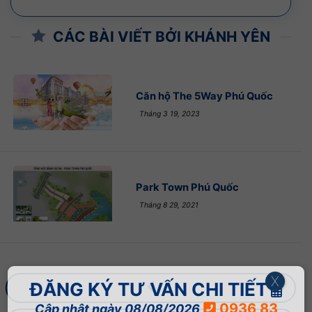
CÁC BÀI VIẾT BỞI KHÁNH YÊN
Căn hộ The 5Way Phú Quốc
Tháng 3 19, 2023
Park Town Phú Quốc
Tháng 8 29, 2021
X
ĐĂNG KÝ TƯ VẤN CHI TIẾT
0936 83
Cập nhật ngày 08/08/2026