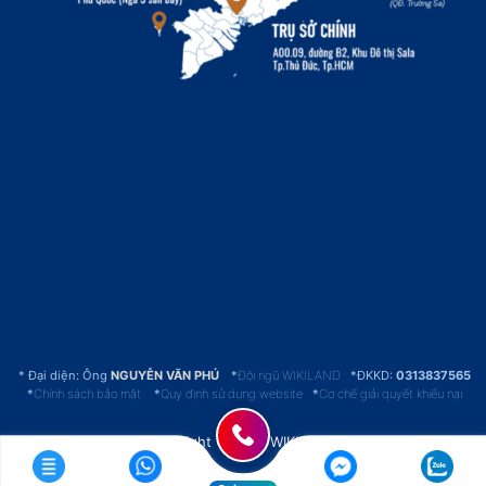
Đại diện: Ông
NGUYỄN VĂN PHÚ
*
Đội ngũ WIKILAND
*ĐKKD:
0313837565
*
Chính sách bảo mật
*
Quy định sử dụng website
*
Cơ chế giải quyết khiếu nại
Copyright © 2016 WIKILAND.