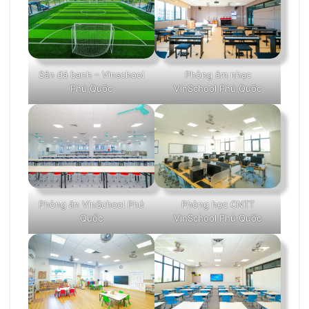
Sân đá banh – Vinschool
Phòng âm nhạc
Phú Quốc
VinSchool Phú Quốc
Phòng học CNTT
Phòng ăn VinSchool Phú
VinSchool Phú Quốc
Quốc