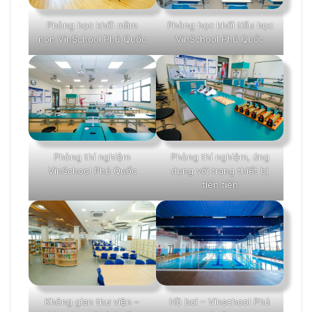
Phòng học khối mầm
Phòng học khối tiểu học
non VinSchool Phú Quốc
VinSchool Phú Quốc
Phòng thí nghiệm
Phòng thí nghiệm, ứng
VinSchool Phú Quốc
dụng với trang thiết bị
tiên tiến
Không gian thư viện –
Hồ bơi – Vinschool Phú