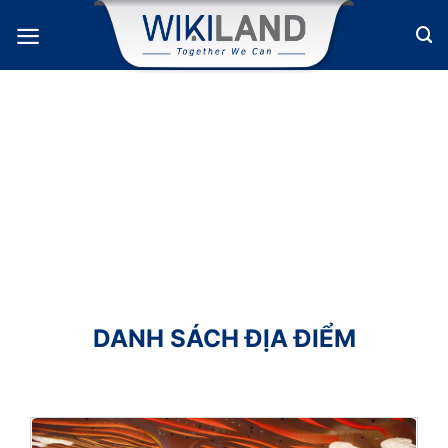
Bỏ
qua
nội
dung
DANH SÁCH ĐỊA ĐIỂM