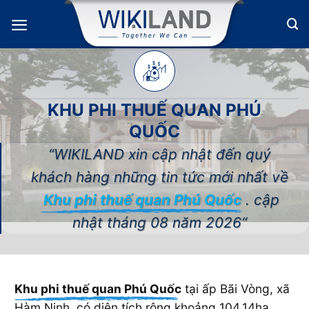
Bỏ
qua
nội
dung
KHU PHI THUẾ QUAN PHÚ
QUỐC
“WIKILAND xin cập nhật đến quý
khách hàng những tin tức mới nhất về
Khu phi thuế quan Phú Quốc
. cập
nhật tháng 08 năm 2026“
Khu phi thuế quan Phú Quốc
tại ấp Bãi Vòng, xã
Hàm Ninh, có diện tích rộng khoảng 104,14ha