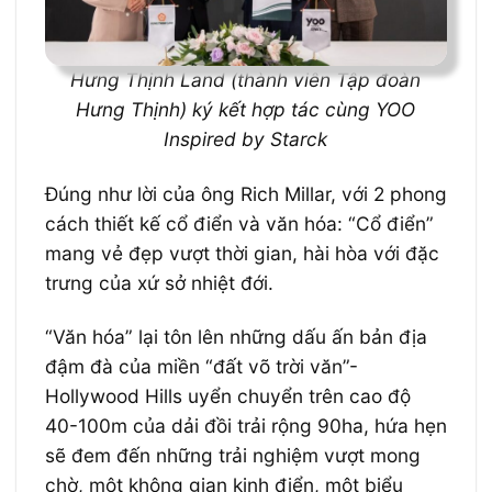
Hưng Thịnh Land (thành viên Tập đoàn
Hưng Thịnh) ký kết hợp tác cùng YOO
Inspired by Starck
Đúng như lời của ông Rich Millar, với 2 phong
cách thiết kế cổ điển và văn hóa: “Cổ điển”
mang vẻ đẹp vượt thời gian, hài hòa với đặc
trưng của xứ sở nhiệt đới.
“Văn hóa” lại tôn lên những dấu ấn bản địa
đậm đà của miền “đất võ trời văn”-
Hollywood Hills uyển chuyển trên cao độ
40-100m của dải đồi trải rộng 90ha, hứa hẹn
sẽ đem đến những trải nghiệm vượt mong
chờ, một không gian kinh điển, một biểu