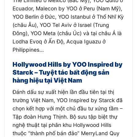
The Limited ở Mexico (Bắc Mỹ), YOO Quito ở
Ecuador, Malecon by YOO ở Peru (Nam Mỹ),
YOO Berlin ở Đức, YOO Istanbul ở Thổ Nhĩ Kỳ
(châu Âu), YOO Tel Aviv ở Israel (Trung
Đông), YOO Meta (châu Úc) và tại châu Á là
Lodha Evoq ở Ấn Độ, Acqua Iguazu ở
Philippines…
Hollywood Hills by YOO Inspired by
Starck –
Tuyệt tác bất động sản
hàng hiệu tại Việt Nam
Đánh dấu sự xuất hiện lần đầu tiên tại thị
trường Việt Nam, YOO Inspired by Starck đã
chọn kết hợp với một chủ đầu tư xứng tầm –
Tập đoàn Hưng Thịnh. Bộ sưu tập biệt thự
nghệ thuật tại phân khu Hollywood Hills
thuộc “thành phố bán đảo” MerryLand Quy