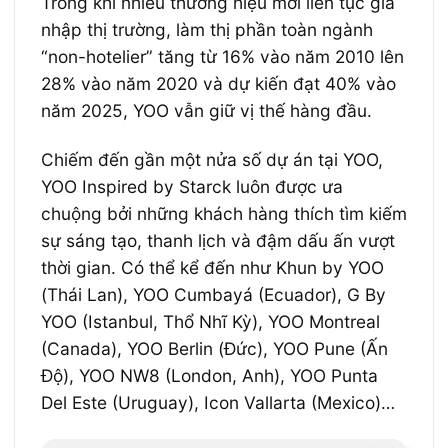
Trong khi nhiều thương hiệu mới liên tục gia
nhập thị trường, làm thị phần toàn ngành
“non-hotelier” tăng từ 16% vào năm 2010 lên
28% vào năm 2020 và dự kiến đạt 40% vào
năm 2025, YOO vẫn giữ vị thế hàng đầu.
Chiếm đến gần một nửa số dự án tại YOO,
YOO Inspired by Starck luôn được ưa
chuộng bởi những khách hàng thích tìm kiếm
sự sáng tạo, thanh lịch và đậm dấu ấn vượt
thời gian. Có thể kể đến như Khun by YOO
(Thái Lan), YOO Cumbayá (Ecuador), G By
YOO (Istanbul, Thổ Nhĩ Kỳ), YOO Montreal
(Canada), YOO Berlin (Đức), YOO Pune (Ấn
Độ), YOO NW8 (London, Anh), YOO Punta
Del Este (Uruguay), Icon Vallarta (Mexico)…