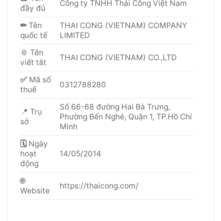
Công ty TNHH Thái Công Việt Nam
đầy đủ
✏
Tên
THAI CONG (VIETNAM) COMPANY
quốc tế
LIMITED
📎 Tên
THAI CONG (VIETNAM) CO.,LTD
viết tắt
✅
Mã số
0312788280
thuế
Số 66-68 đường Hai Bà Trưng,
📍 Trụ
Phường Bến Nghé, Quận 1, TP.Hồ Chí
sở
Minh
🗓
Ngày
hoạt
14/05/2014
động
🌐
https://thaicong.com/
Website