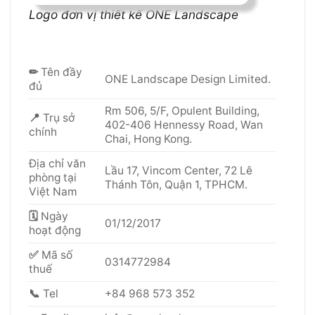
Logo đơn vị thiết kế ONE Landscape
✏
Tên đầy
ONE Landscape Design Limited.
đủ
Rm 506, 5/F, Opulent Building,
📍
Trụ sở
402-406 Hennessy Road, Wan
chính
Chai, Hong Kong.
Địa chỉ văn
Lầu 17, Vincom Center, 72 Lê
phòng tại
Thánh Tôn, Quận 1, TPHCM.
Việt Nam
🗓
Ngày
01/12/2017
hoạt động
✅
Mã số
0314772984
thuế
📞
Tel
+84 968 573 352